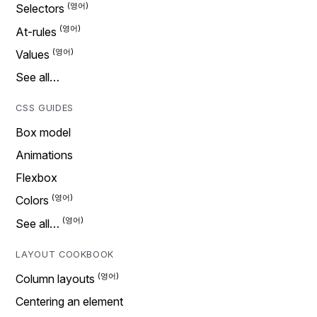
Selectors
At-rules
Values
See all…
CSS GUIDES
Box model
Animations
Flexbox
Colors
See all…
LAYOUT COOKBOOK
Column layouts
Centering an element