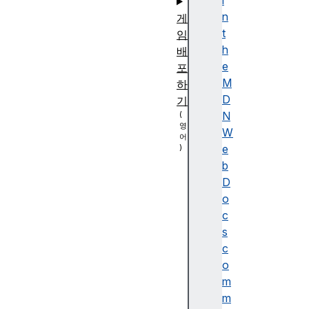
i
n
게
t
임
h
배
e
포
M
하
D
기
N
W
e
b
D
o
c
s
c
o
m
m