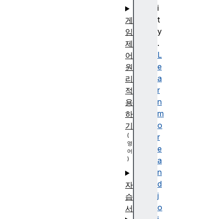
i
t
게
y
임
.
제
L
어
e
원
a
리
r
적
n
용
m
하
o
기
r
e
a
n
d
자
j
습
o
서