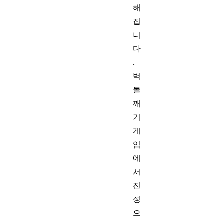
해
집
니
다
.
벽
돌
깨
기
게
임
에
서
진
정
으