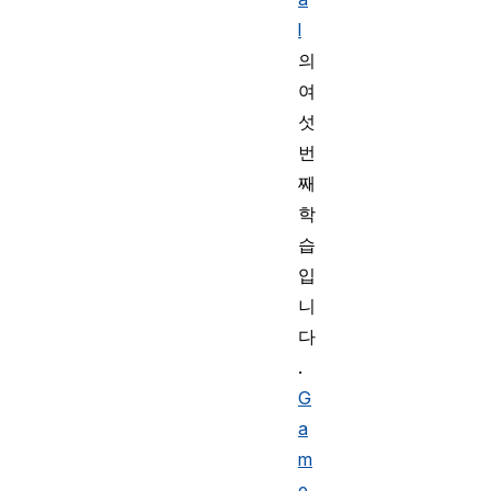
l
의
여
섯
번
째
학
습
입
니
다
.
G
a
m
e