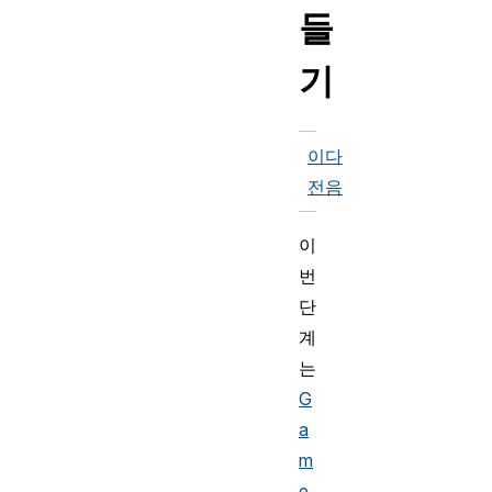
들
기
이
다
전
음
이
번
단
계
는
G
a
m
e