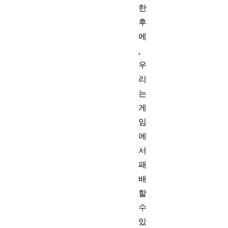
한
후
에
,
우
리
는
게
임
에
서
패
배
할
수
있