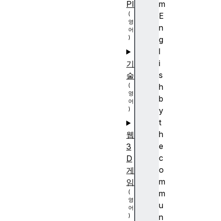
PI
m
E
n
g
l
i
기
s
술
h
b
y
t
h
웹
e
3
c
D
o
게
m
임
m
u
n