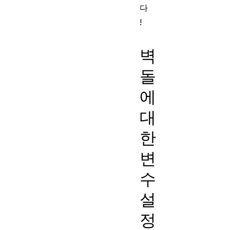
다
!
벽
돌
에
대
한
변
수
설
정