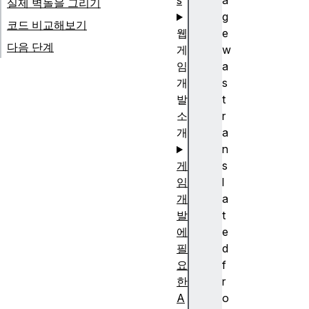
s
a
실제 벽돌을 그리기
g
코드 비교해보기
웹
e
다음 단계
게
w
임
a
개
s
발
t
소
r
개
a
n
게
s
임
l
개
a
발
t
에
e
필
d
요
f
한
r
A
o