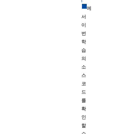
에
서
이
번
학
습
의
소
스
코
드
를
확
인
할
수