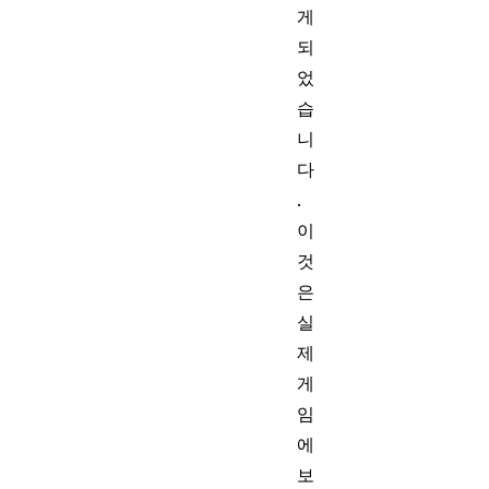
게
되
었
습
니
다
.
이
것
은
실
제
게
임
에
보