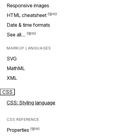
Responsive images
HTML cheatsheet
Date & time formats
See all…
MARKUP LANGUAGES
SVG
MathML
XML
CSS
CSS: Styling language
CSS REFERENCE
Properties