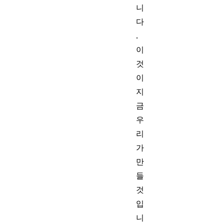
니
다
.
이
것
이
지
금
우
리
가
만
들
것
입
니