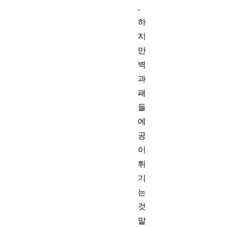
.
하
지
만
벽
과
패
들
에
공
이
튀
기
는
것
말