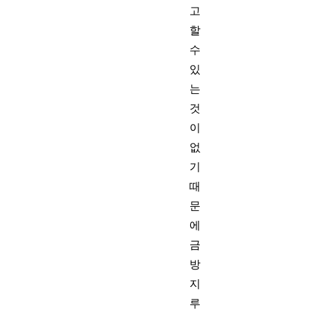
고
할
수
있
는
것
이
없
기
때
문
에
금
방
지
루