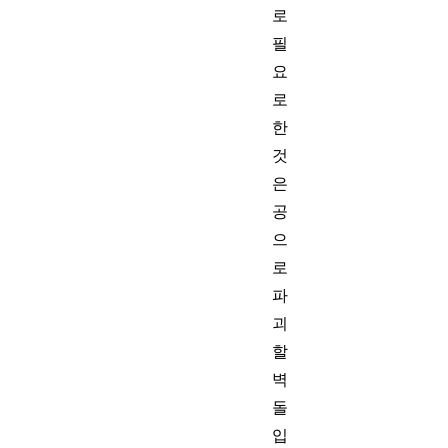
로
필
요
로
한
것
은
공
으
로
파
괴
할
벽
돌
입