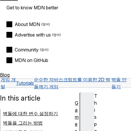
Get to know MDN better
About MDN
Advertise with us
Community
MDN on GitHub
Blog
게임 개
순수한 자바스크립트를 이용한 2D 벽
벽돌 만
Tutorials
발
돌깨기 게임
들기
T
In this article
G
h
a
i
벽돌에 대한 변수 설정하기
m
s
벽돌을 그리는 방법
e
p