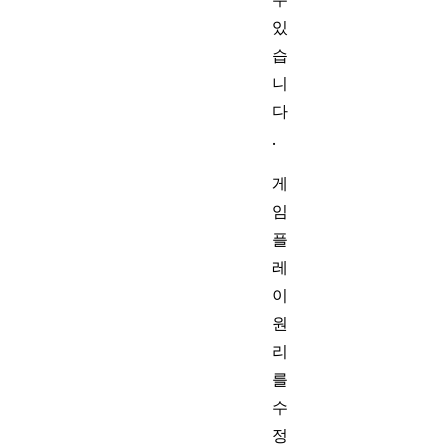
있
습
니
다
.
게
임
플
레
이
원
리
를
수
정