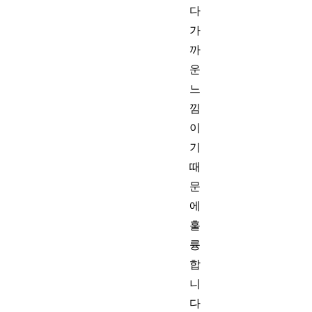
다
가
까
운
느
낌
이
기
때
문
에
훌
륭
합
니
다