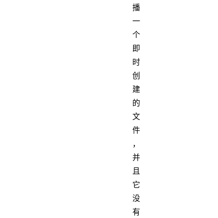
播
一
个
即
时
创
建
的
文
件
，
并
且
它
没
有