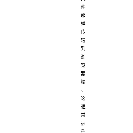
件
那
样
传
输
到
浏
览
器
端
。
这
通
常
被
称