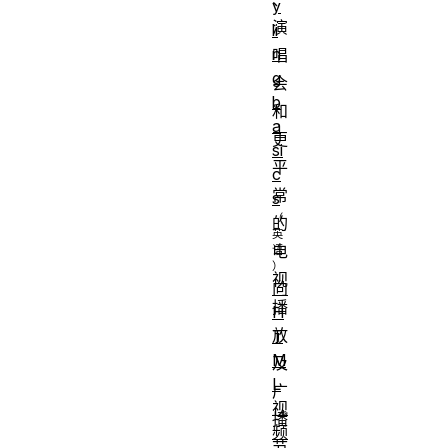
y
演
li
n
唱
g
会
b
和
a
更
si
平
c
常
s
的
电
视
向
播
H
放
T
M
及
L
广
视
播
频
节