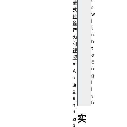
s
流
s
式
w
传
i
输
t
音
c
频
h
和
t
视
o
频
E
n
A
g
u
l
di
i
o
s
a
h
n
d
实
vi
d