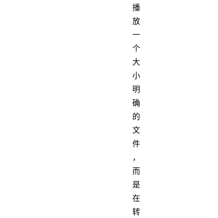
播
放
一
个
大
小
明
确
的
文
件
，
而
是
在
转