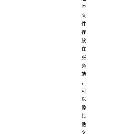
些
文
件
存
放
在
服
务
端
，
可
以
像
其
他
文