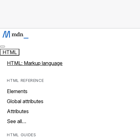
HTML
HTML: Markup language
HTML REFERENCE
Elements
Global attributes
Attributes
See all…
HTML GUIDES