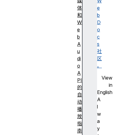
媒
W
体
e
和
b
W
D
e
o
b
c
A
s
u
社
di
区
o
。
A
View
PI
in
的
English
自
A
动
l
播
w
放
a
指
y
南