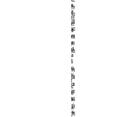
e
你
a
知
m
道
in
如
g
m
何
e
开
di
始
a
。
s
o
将
u
媒
r
体
c
传
e
s
输
到
浏