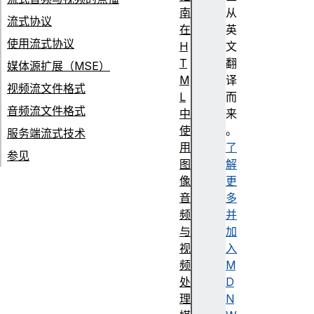
南
从
流式协议
在
英
使用流式协议
H
文
T
翻
媒体源扩展（MSE）
M
译
视频流文件格式
L
而
音频流文件格式
中
来
使
。
服务端流式技术
用
了
参见
图
解
像
更
音
多
频
并
与
加
视
入
频
M
处
D
理
N