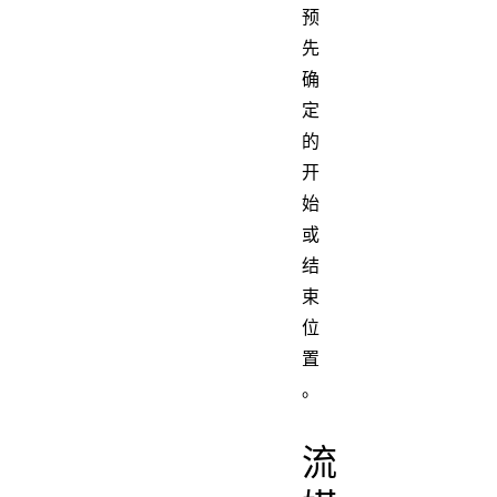
预
先
确
定
的
开
始
或
结
束
位
置
。
流