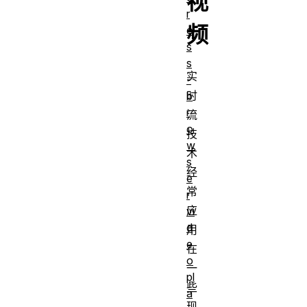
视
r
频
o
s
s
实
-
时
b
r
流
o
技
w
术
s
经
e
常
r
应
vi
d
用
e
在
o
一
pl
些
a
现