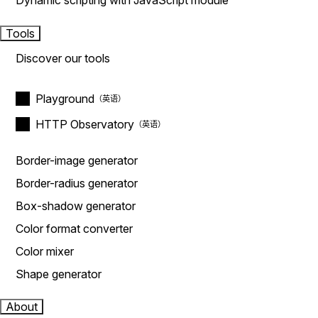
Dynamic scripting with JavaScript module
Tools
Discover our tools
Playground
HTTP Observatory
Border-image generator
Border-radius generator
Box-shadow generator
Color format converter
Color mixer
Shape generator
About