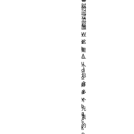
时
的
间
过
范
程
围
。
W
e
这
b
是
A
一
u
个
di
包
o
含
pl
a
多
y
个
b
元
a
素
c
的
k
、