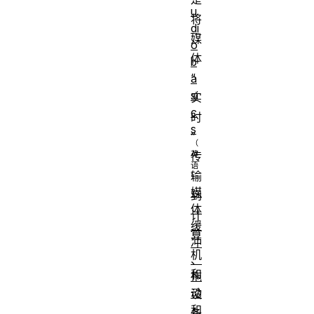
u
将
di
媒
o
体
b
“
a
si
实
c
时
s
”
传
输
媒
到
体
计
缓
算
冲
机
、
和
拖
动
设
和
备