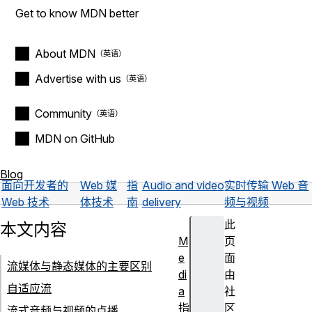
Get to know MDN better
About MDN
Advertise with us
Community
MDN on GitHub
Blog
面向开发者的
Web 媒
指
Audio and video
实时传输 Web 音
Web 技术
体技术
南
delivery
频与视频
此
本文内容
M
页
e
面
流媒体与静态媒体的主要区别
di
由
自适应流
a
社
指
区
流式音频与视频的点播