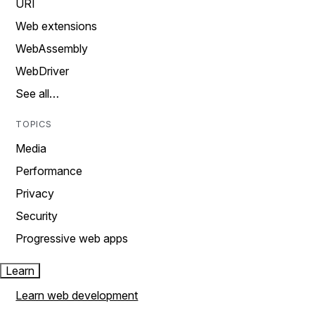
URI
Web extensions
WebAssembly
WebDriver
See all…
TOPICS
Media
Performance
Privacy
Security
Progressive web apps
Learn
Learn web development