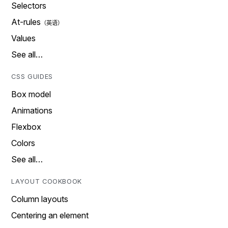
Selectors
At-rules
Values
See all…
CSS GUIDES
Box model
Animations
Flexbox
Colors
See all…
LAYOUT COOKBOOK
Column layouts
Centering an element