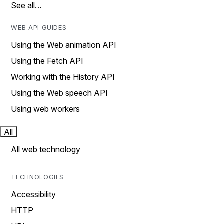
See all…
WEB API GUIDES
Using the Web animation API
Using the Fetch API
Working with the History API
Using the Web speech API
Using web workers
All
All web technology
TECHNOLOGIES
Accessibility
HTTP