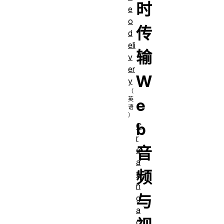
时
e
o
传
d
eli
输
v
er
W
y
e
b
C
r
音
e
a
频
ti
n
与
g
a
c