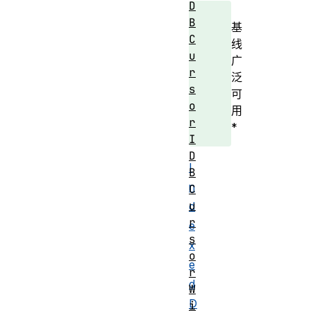
D
B
基
C
线
u
广
r
泛
s
可
o
用
r
*
I
D
I
B
n
C
u
d
r
e
s
x
o
e
r
d
W
D
i