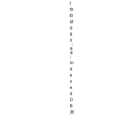
r
m
in
ol
o
g
y
In
d
e
x
e
d
D
B
浏