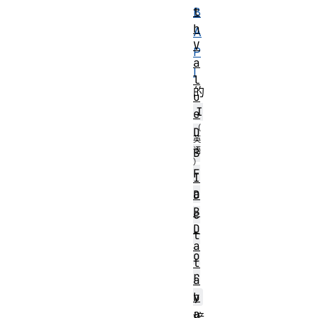
t
B
h
A
V
P
a
I
l
的
u
I
e
D
B
F
I
a
D
B
c
D
t
a
o
t
r
a
b
y
a
接