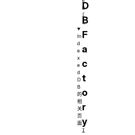
e
D
n
(
B
)
F
In
d
a
e
x
c
e
d
t
D
B
o
的
相
r
关
页
y
面
I