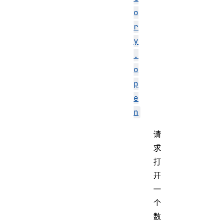
o
r
y
.
o
p
e
n
请
求
打
开
一
个
数