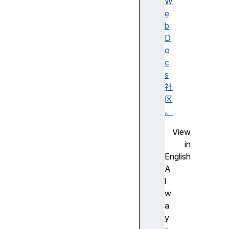
W
e
b
d
D
a
o
t
c
a
s
b
社
a
区
s
。
e
View
s
in
(
English
)
A
l
w
d
a
e
y
l