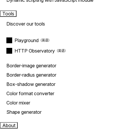
Dynamic scripting with JavaScript module
Tools
Discover our tools
Playground
HTTP Observatory
Border-image generator
Border-radius generator
Box-shadow generator
Color format converter
Color mixer
Shape generator
About