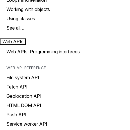
Loops and iteration
Working with objects
Using classes
See all…
Web APIs
Web APIs: Programming interfaces
WEB API REFERENCE
File system API
Fetch API
Geolocation API
HTML DOM API
Push API
Service worker API