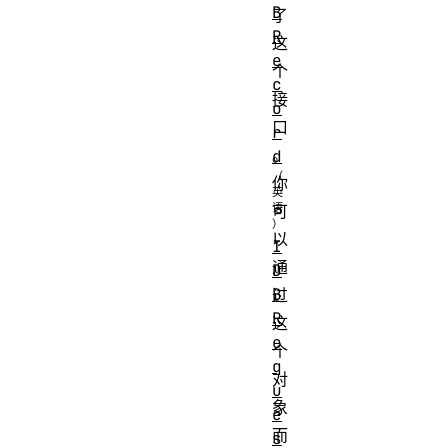
B
了
R
这
e
个
c
接
o
口
r
。
d
你
可
以
I
通
D
B
过
R
这
e
个
q
对
u
象
e
而
s