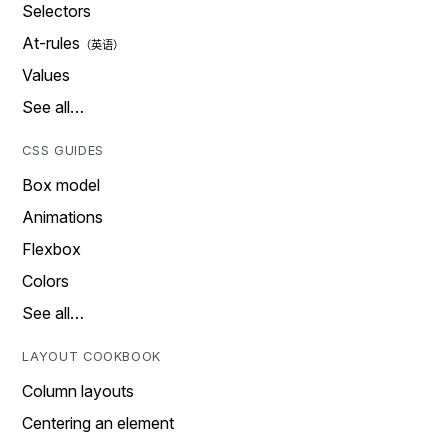
Selectors
At-rules
Values
See all…
CSS GUIDES
Box model
Animations
Flexbox
Colors
See all…
LAYOUT COOKBOOK
Column layouts
Centering an element