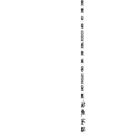
o
B
w
O
p
.
e
i
n
n
D
d
B
e
R
e
x
q
e
u
d
e
D
s
t
B
对
象
实
I
现
D