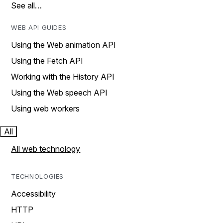
See all…
WEB API GUIDES
Using the Web animation API
Using the Fetch API
Working with the History API
Using the Web speech API
Using web workers
All
All web technology
TECHNOLOGIES
Accessibility
HTTP