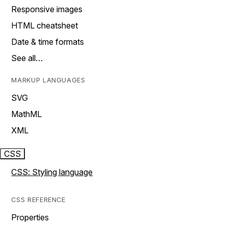
Responsive images
HTML cheatsheet
Date & time formats
See all…
MARKUP LANGUAGES
SVG
MathML
XML
CSS
CSS: Styling language
CSS REFERENCE
Properties