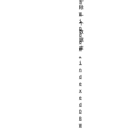
除
W
一
i
个
n
数
d
据
o
库
w
.
。
i
n
d
e
x
e
d
D
B
W