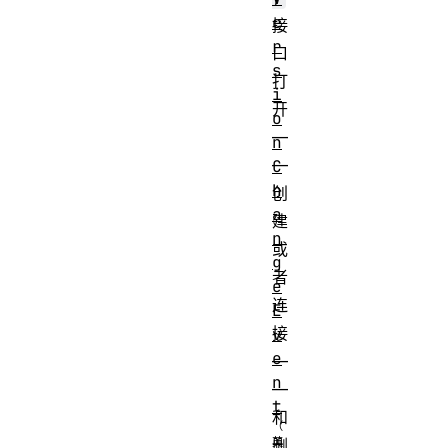
e
接
r
口
s
打
i
开
o
—
n
—
C
h
创
a
建
n
或
g
者
e
连
E
接
v
e
—
n
—
t
和
删