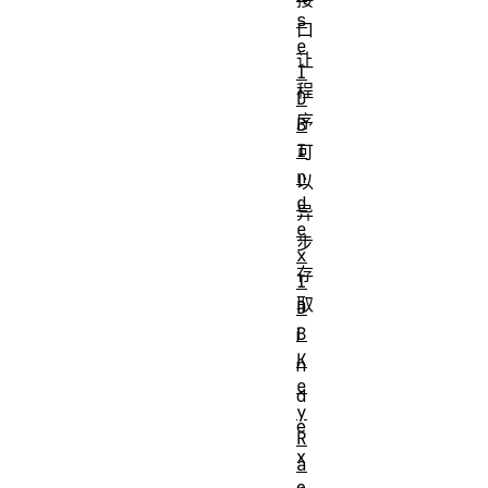
s
口
e
让
I
程
D
序
B
I
可
n
以
d
异
e
步
x
存
I
取
D
B
i
K
n
e
d
y
e
R
x
a
e