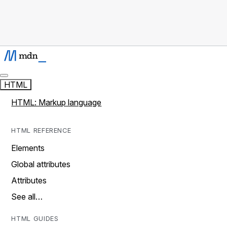
HTML
HTML: Markup language
HTML REFERENCE
Elements
Global attributes
Attributes
See all…
HTML GUIDES