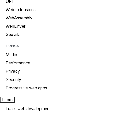
URI
Web extensions
WebAssembly
WebDriver
See all…
TOPICS
Media
Performance
Privacy
Security
Progressive web apps
Learn
Learn web development