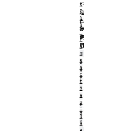
t
不
I
是
D
直
B
接
T
使
r
用
a
n
I
s
D
a
B
c
F
t
a
i
o
c
n
t
I
o
D
r
B
y
V