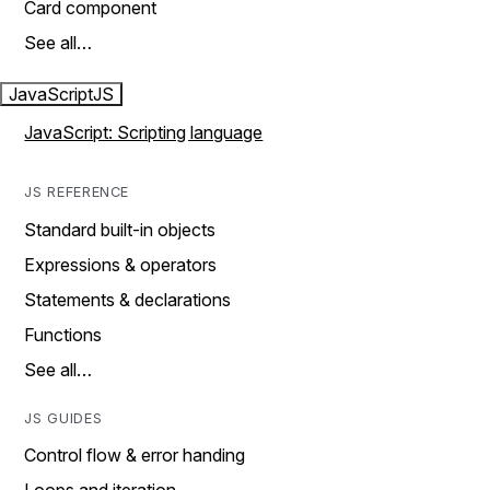
Card component
See all…
JavaScript
JS
JavaScript: Scripting language
JS REFERENCE
Standard built-in objects
Expressions & operators
Statements & declarations
Functions
See all…
JS GUIDES
Control flow & error handing