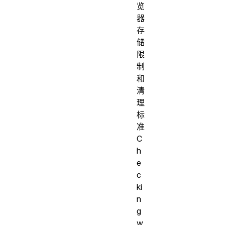
览
器
存
储
限
制
和
清
理
标
准
C
h
e
c
ki
n
g
w