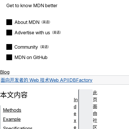
Get to know MDN better
About MDN
Advertise with us
Community
MDN on GitHub
Blog
面向开发者的 Web 技术
Web API
IDBFactory
此
本文内容
In
页
d
面
Methods
e
由
Example
x
社
e
区
Specifications