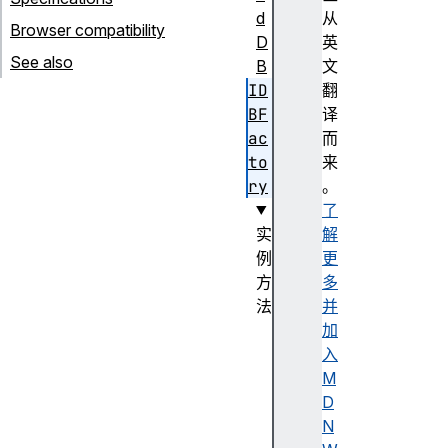
d
从
Browser compatibility
D
英
See also
B
文
ID
翻
BF
译
ac
而
to
来
ry
。
了
实
解
例
更
方
多
法
并
c
加
m
入
p
M
(
D
)
N