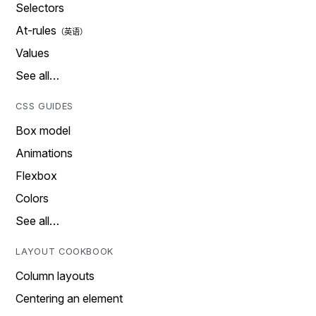
Selectors
At-rules
Values
See all…
CSS GUIDES
Box model
Animations
Flexbox
Colors
See all…
LAYOUT COOKBOOK
Column layouts
Centering an element