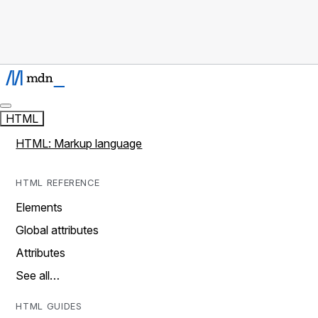
HTML
HTML: Markup language
HTML REFERENCE
Elements
Global attributes
Attributes
See all…
HTML GUIDES