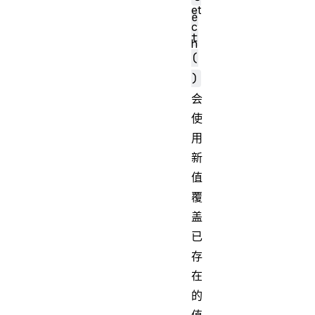
et
e
c
t
h
(
)
会
使
用
新
值
覆
盖
已
存
在
的