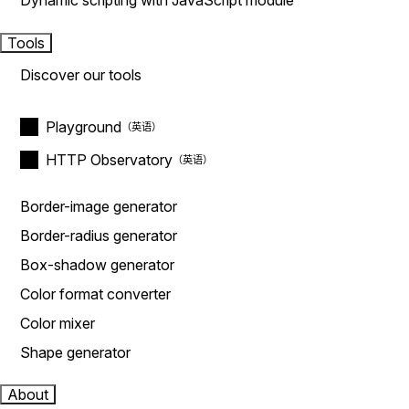
Dynamic scripting with JavaScript module
Tools
Discover our tools
Playground
HTTP Observatory
Border-image generator
Border-radius generator
Box-shadow generator
Color format converter
Color mixer
Shape generator
About