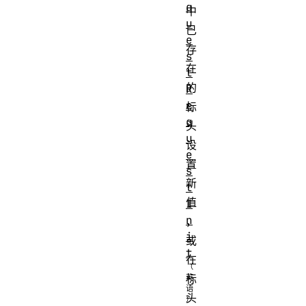
q
中
u
已
e
存
s
在
t
的
R
e
标
q
头
u
设
e
置
s
新
t
值
I
n
，
i
或
t
在
标
头