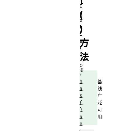
t
C
(
o
o
)
k
i
方
e
(
法
)
h
基
a
线
s
广
(
泛
)
可
k
用
e
y