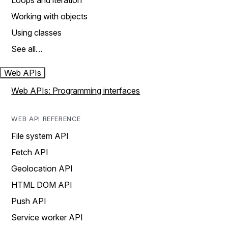
Loops and iteration
Working with objects
Using classes
See all…
Web APIs
Web APIs: Programming interfaces
WEB API REFERENCE
File system API
Fetch API
Geolocation API
HTML DOM API
Push API
Service worker API