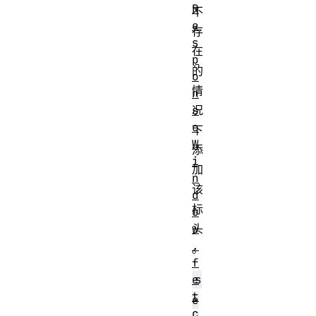
R
不
e
存
s
在
p
的
o
情
n
s
况
e
下
W
添
i
加
n
该
d
标
o
w
头
.
。
f
e
s
t
e
c