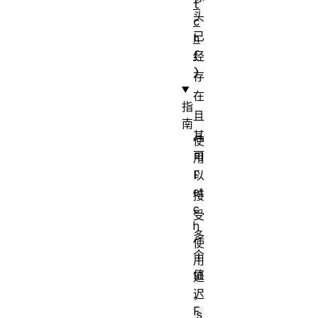
t
头
c
已
h
(
经
)
存
在
指
且
南
其
使
可
用
F
以
et
接
c
受
h
多
使
个
用
值
延
迟
，
F
s