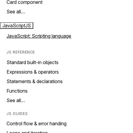
Card component
See all…
JavaScript
JS
JavaScript: Scripting language
JS REFERENCE
Standard built-in objects
Expressions & operators
Statements & declarations
Functions
See all…
JS GUIDES
Control flow & error handing