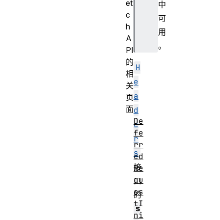
et
中
c
可
h
用
A
。
PI
的
H
相
e
关
a
页
面
d
De
e
fe
r
rr
s
ed
接
Re
qu
口
es
的
tI
s
ni