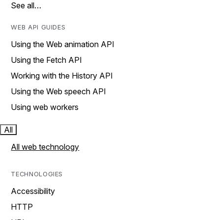
See all…
WEB API GUIDES
Using the Web animation API
Using the Fetch API
Working with the History API
Using the Web speech API
Using web workers
All
All web technology
TECHNOLOGIES
Accessibility
HTTP