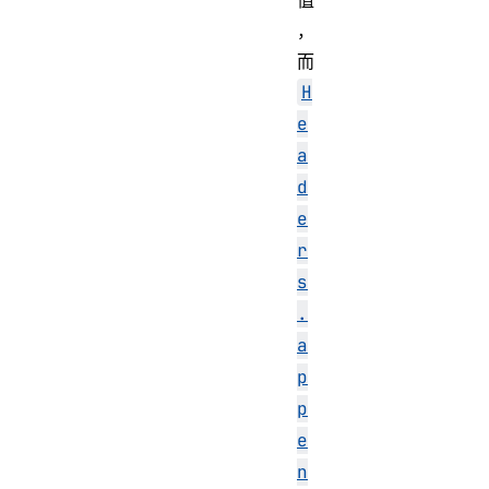
值
，
而
H
e
a
d
e
r
s
.
a
p
p
e
n