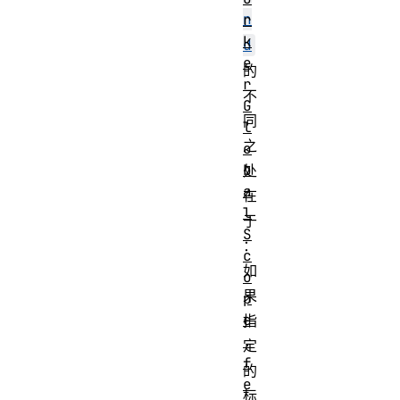
n
r
k
d
e
的
r
不
G
同
l
之
o
b
处
a
在
l
于
S
：
c
如
o
果
p
e
指
.
定
f
的
e
标