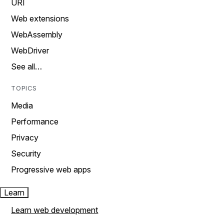
URI
Web extensions
WebAssembly
WebDriver
See all…
TOPICS
Media
Performance
Privacy
Security
Progressive web apps
Learn
Learn web development