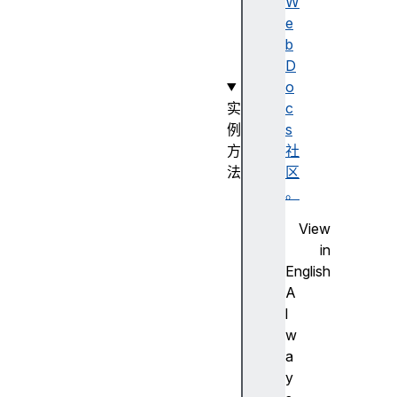
r
W
s
e
(
b
)
D
o
实
c
例
s
方
社
法
区
a
。
p
View
p
in
e
English
n
A
d
l
(
w
)
a
d
y
e