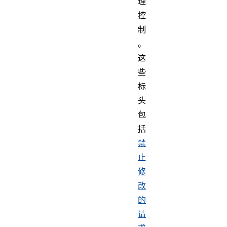
理
控
制
。
这
些
标
头
包
括
禁
止
修
改
的
请