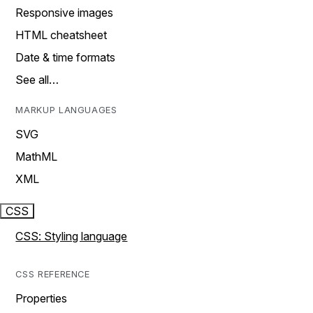
Responsive images
HTML cheatsheet
Date & time formats
See all…
MARKUP LANGUAGES
SVG
MathML
XML
CSS
CSS: Styling language
CSS REFERENCE
Properties