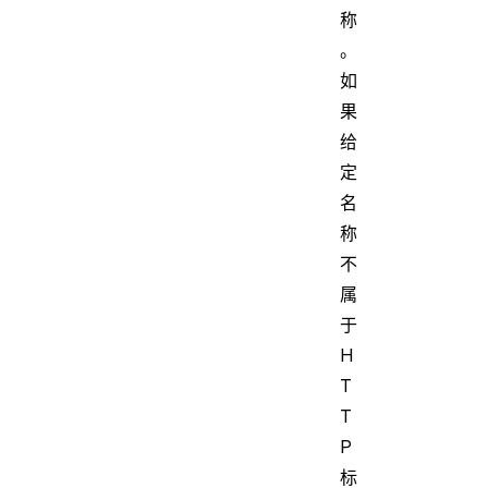
称
。
如
果
给
定
名
称
不
属
于
H
T
T
P
标