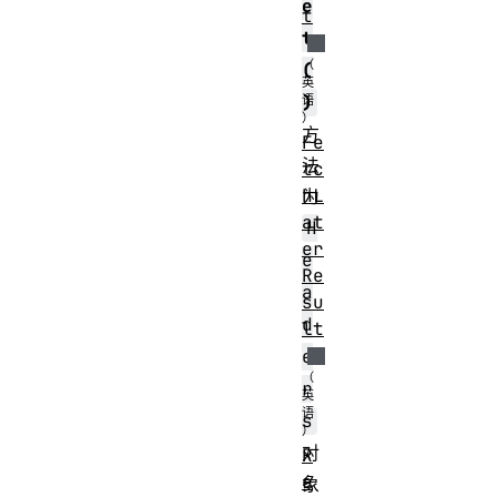
e
t
t
(
)
方
Fe
法
tc
hL
为
at
H
er
e
Re
a
su
d
lt
e
r
s
对
R
e
象