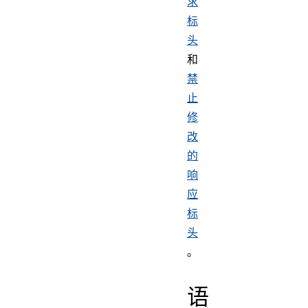
求
标
头
和
禁
止
修
改
的
响
应
标
头
。
语