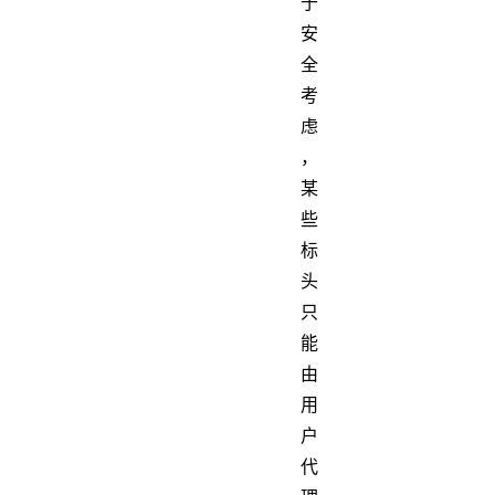
于
安
全
考
虑
，
某
些
标
头
只
能
由
用
户
代