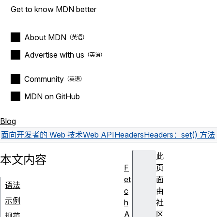
Get to know MDN better
About MDN
Advertise with us
Community
MDN on GitHub
Blog
面向开发者的 Web 技术
Web API
Headers
Headers：set() 方法
此
本文内容
F
页
et
面
语法
c
由
示例
h
社
A
区
规范