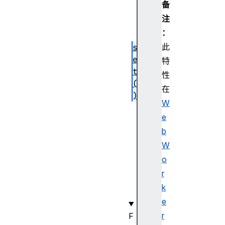
备
s
注
(
：
)
此
s
e
特
t
性
(
在
)
W
v
e
a
b
l
u
W
e
o
s
r
(
k
)
e
r
F