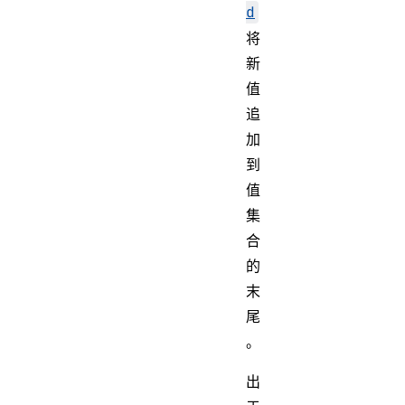
d
将
新
值
追
加
到
值
集
合
的
末
尾
。
出