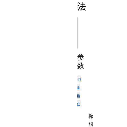
法
js
set(name, 
参
数
n
a
m
e
你
想