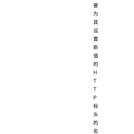
要
为
其
设
置
新
值
的
H
T
T
P
标
头
的
名