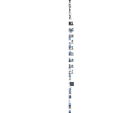
t
h
(
(
)
)
Wi
和
nd
H
ow
e
.f
a
et
d
ch
La
e
te
r
r(
s
)
.
a
p
p
W
e
o