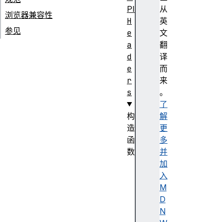
PI
从
浏览器兼容性
H
英
参见
e
文
a
翻
d
译
e
而
r
来
s
。
了
构
解
造
更
函
多
数
并
H
加
e
入
a
M
d
D
e
N