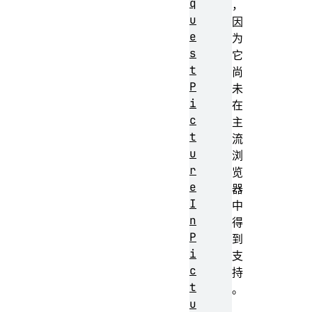
q
，
u
因
e
为
s
它
t
尚
P
未
i
在
c
主
t
流
u
浏
r
览
e
器
I
中
n
得
P
到
i
支
c
持
t
。
u