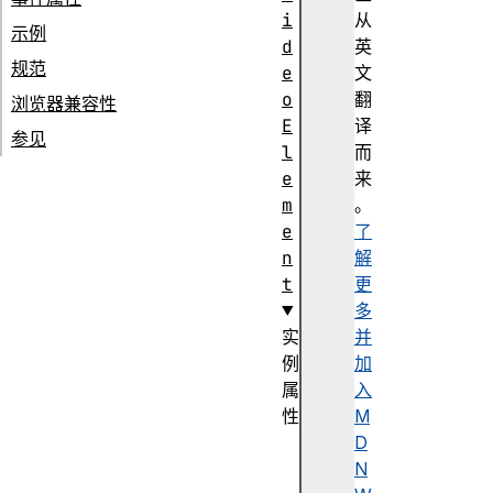
i
从
示例
d
英
规范
e
文
o
翻
浏览器兼容性
E
译
参见
l
而
e
来
m
。
e
了
n
解
t
更
多
实
并
例
加
属
入
性
M
d
D
i
N