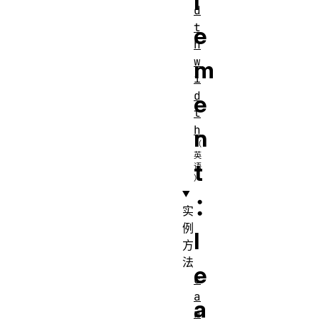
l
d
t
e
h
w
m
i
d
e
t
h
n
t
：
实
例
l
方
法
e
c
a
a
n