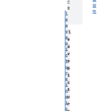
r
容
e
性
l
e
a
v
l
e
e
p
a
i
v
c
e
t
u
p
r
i
e
c
i
t
n
p
u
i
r
c