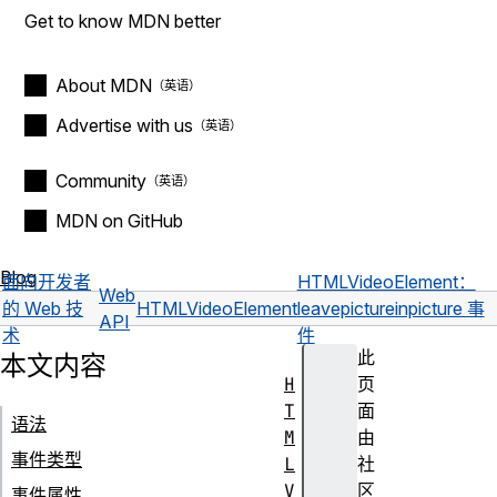
Get to know MDN better
About MDN
Advertise with us
Community
MDN on GitHub
Blog
面向开发者
HTMLVideoElement：
Web
的 Web 技
HTMLVideoElement
leavepictureinpicture 事
API
术
件
此
本文内容
H
页
T
面
语法
M
由
事件类型
L
社
V
区
事件属性