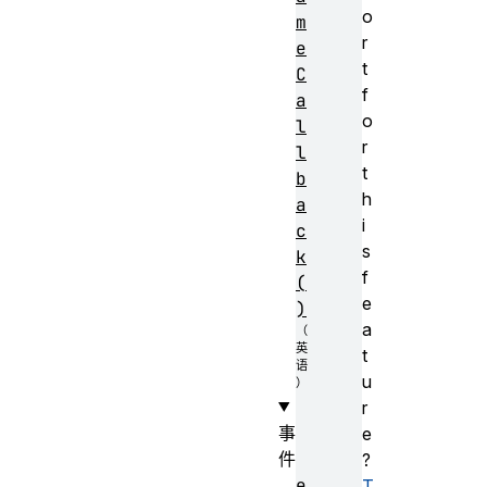
o
m
r
e
t
C
f
a
o
l
r
l
t
b
h
a
i
c
s
k
f
(
e
)
a
t
u
r
事
e
件
?
e
T