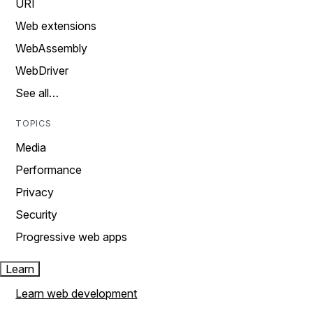
URI
Web extensions
WebAssembly
WebDriver
See all…
TOPICS
Media
Performance
Privacy
Security
Progressive web apps
Learn
Learn web development