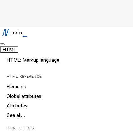
HTML
HTML: Markup language
HTML REFERENCE
Elements
Global attributes
Attributes
See all…
HTML GUIDES