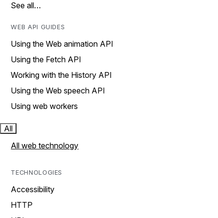
See all…
WEB API GUIDES
Using the Web animation API
Using the Fetch API
Working with the History API
Using the Web speech API
Using web workers
All
All web technology
TECHNOLOGIES
Accessibility
HTTP