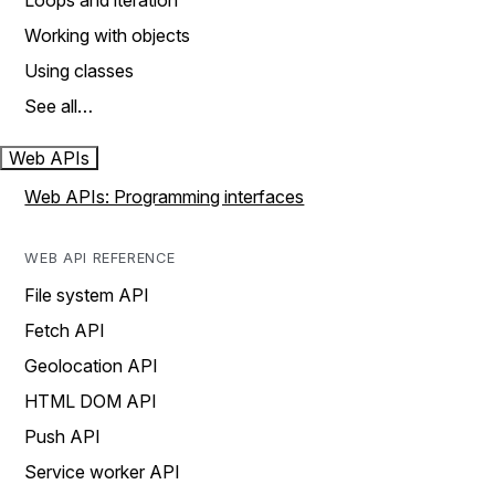
Loops and iteration
Working with objects
Using classes
See all…
Web APIs
Web APIs: Programming interfaces
WEB API REFERENCE
File system API
Fetch API
Geolocation API
HTML DOM API
Push API
Service worker API