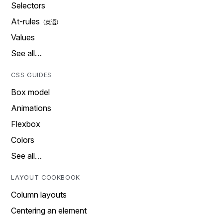
Selectors
At-rules
Values
See all…
CSS GUIDES
Box model
Animations
Flexbox
Colors
See all…
LAYOUT COOKBOOK
Column layouts
Centering an element