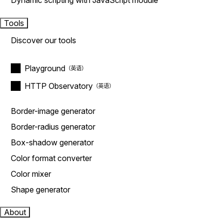
Dynamic scripting with JavaScript module
Tools
Discover our tools
Playground
HTTP Observatory
Border-image generator
Border-radius generator
Box-shadow generator
Color format converter
Color mixer
Shape generator
About