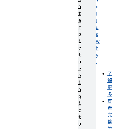
n
e
t
l
e
l
r
u
p
s
i
w
c
h
t
y
u
.
r
了
e
解
i
更
n
多
p
查
i
看
c
完
t
整
u
兼