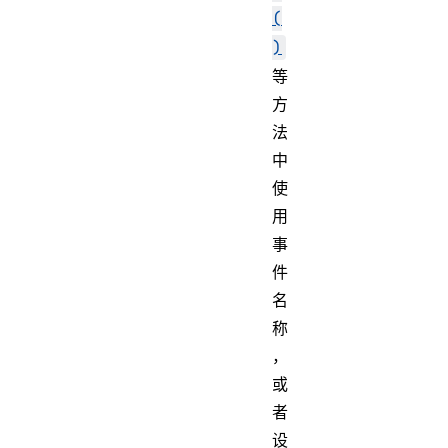
(
)
等
方
法
中
使
用
事
件
名
称
，
或
者
设