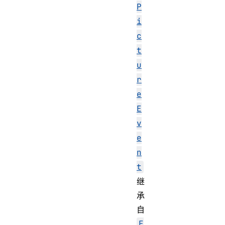
P
i
c
t
u
r
e
E
v
e
n
t
继
承
自
E