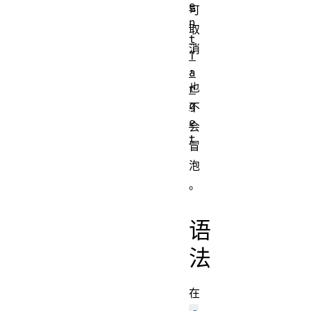
e
可
n
取
t
消
T
，
a
也
r
g
不
e
会
t
冒
泡
。
语
法
在