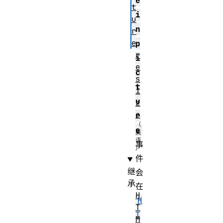
e
t
i
u
n
r
e
p
r
i
e
c
s
t
i
u
z
e
r
e
事
件
继
会
承
在
H
H
T
T
M