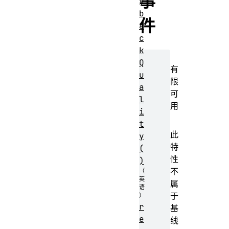
事
y
b
件
a
c
k
Q
有
u
限
a
可
l
用
i
t
此
y
特
(
性
)
不
属
于
r
基
e
线