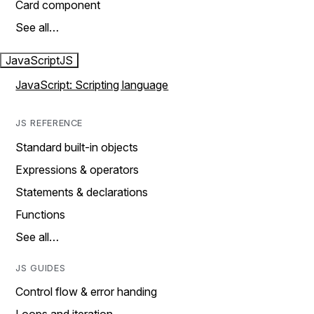
Card component
See all…
JavaScript
JS
JavaScript: Scripting language
JS REFERENCE
Standard built-in objects
Expressions & operators
Statements & declarations
Functions
See all…
JS GUIDES
Control flow & error handing