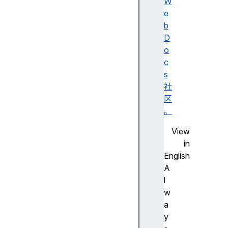
s
W
a
e
b
b
l
D
e
o
P
c
i
s
c
社
t
区
u
。
r
View
e
in
I
English
n
A
P
l
i
w
c
a
t
y
u