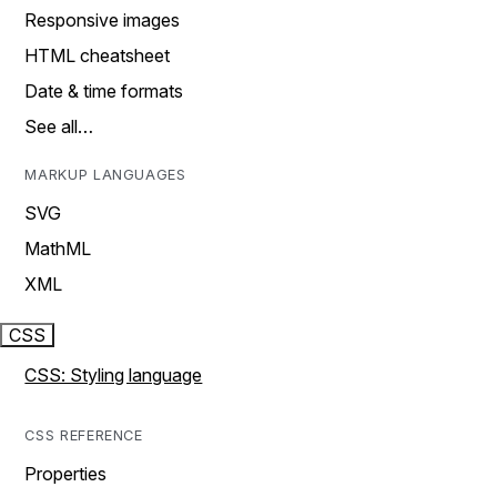
Responsive images
HTML cheatsheet
Date & time formats
See all…
MARKUP LANGUAGES
SVG
MathML
XML
CSS
CSS: Styling language
CSS REFERENCE
Properties