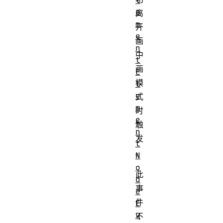
l
e
离
m
开
e
画
n
中
t
画
E
模
l
e
式
m
时
e
触
n
发
t
。
N
o
此
d
事
e
件
E
v
不