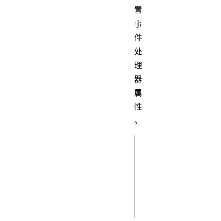
置
事
件
处
理
器
属
性
。
js
addEventListener(
(event) => {});
