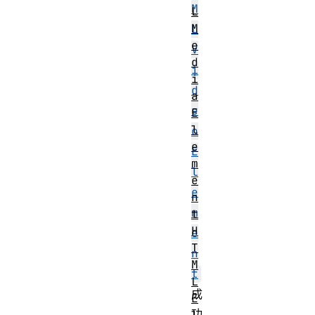
M
L
M
L
e
V
d
i
i
d
a
e
E
l
o
e
E
m
l
e
e
n
m
t
H
e
T
n
M
t
L
成
E
功