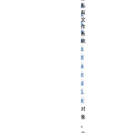
私
A
有
c
文
c
件
e
系
s
统
s
H
a
n
d
l
e
对
象
。