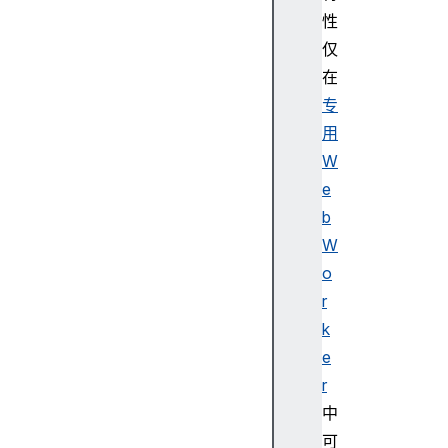
i
性
l
仅
e
在
S
专
y
s
用
t
W
e
e
m
b
S
W
y
o
n
c
r
A
k
c
e
c
r
e
中
s
可
s