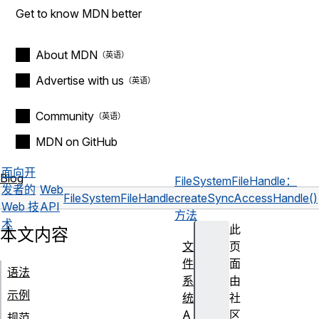
Get to know MDN better
About MDN
Advertise with us
Community
MDN on GitHub
面向开
Blog
FileSystemFileHandle：
发者的
Web
FileSystemFileHandle
createSyncAccessHandle()
Web 技
API
方法
术
此
本文内容
文
页
件
面
语法
系
由
示例
统
社
A
区
规范