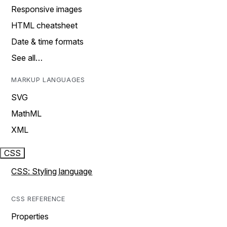
Responsive images
HTML cheatsheet
Date & time formats
See all…
MARKUP LANGUAGES
SVG
MathML
XML
CSS
CSS: Styling language
CSS REFERENCE
Properties