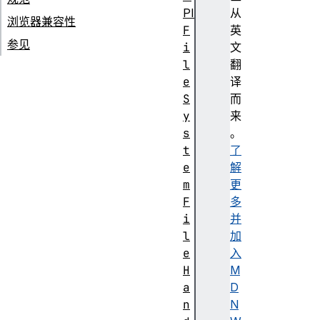
PI
从
浏览器兼容性
F
英
参见
i
文
l
翻
e
译
S
而
y
来
s
。
t
了
e
解
m
更
F
多
i
并
l
加
e
入
H
M
a
D
n
N