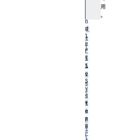
H
用
a
。
n
d
F
l
i
e
l
F
e
i
S
l
e
y
S
s
y
t
s
e
t
e
m
m
F
W
i
r
l