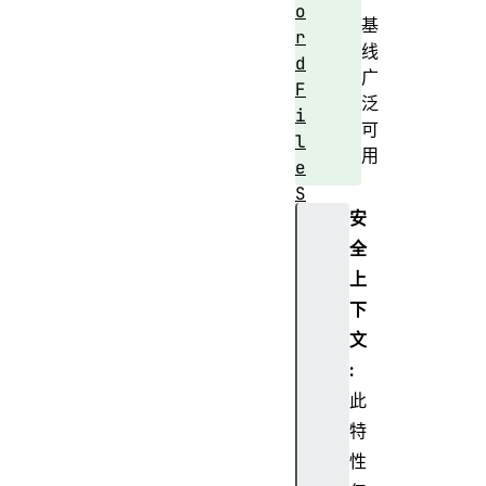
o
基
r
线
d
广
F
泛
i
可
l
用
e
S
安
y
s
全
t
上
e
下
m
文
D
:
i
此
r
e
特
c
性
t