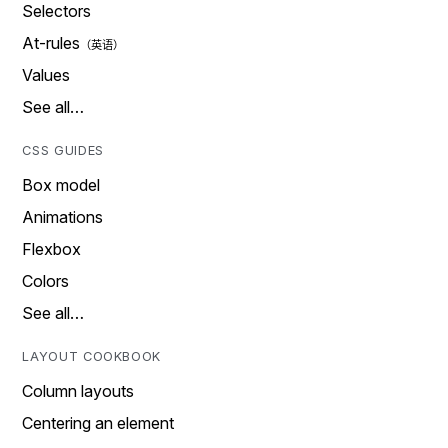
Selectors
At-rules
Values
See all…
CSS GUIDES
Box model
Animations
Flexbox
Colors
See all…
LAYOUT COOKBOOK
Column layouts
Centering an element