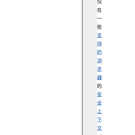
仅
o
在
r
一
y
些
H
a
支
n
持
d
的
l
浏
e
览
F
器
i
l
的
e
安
S
全
y
上
s
下
t
文
e