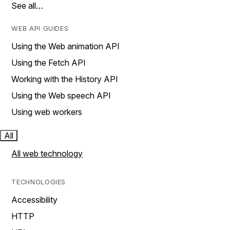
See all…
WEB API GUIDES
Using the Web animation API
Using the Fetch API
Working with the History API
Using the Web speech API
Using web workers
All
All web technology
TECHNOLOGIES
Accessibility
HTTP