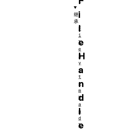
F
)
i
继
承
l
F
i
e
l
e
H
S
y
a
s
t
n
e
m
d
H
a
l
n
d
e
l