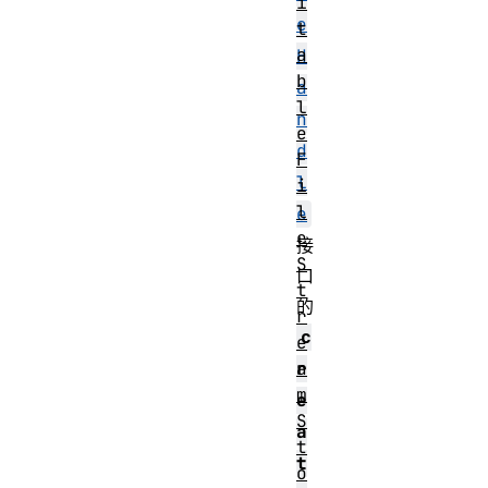
i
e
t
a
H
b
a
l
n
e
d
F
l
i
l
e
e
接
S
口
t
的
r
c
e
a
r
m
e
S
a
t
t
o