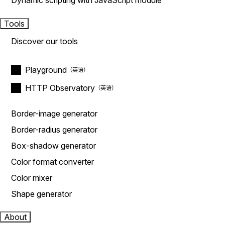
Dynamic scripting with JavaScript module
Tools
Discover our tools
Playground
HTTP Observatory
Border-image generator
Border-radius generator
Box-shadow generator
Color format converter
Color mixer
Shape generator
About