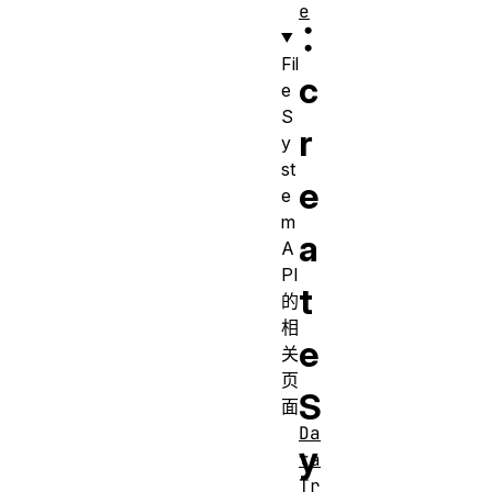
e
：
Fil
c
e
S
r
y
st
e
e
m
a
A
PI
t
的
相
e
关
页
S
面
Da
y
ta
Tr