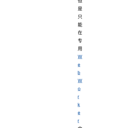
但
是
只
能
在
专
用
W
e
b
W
o
r
k
e
r