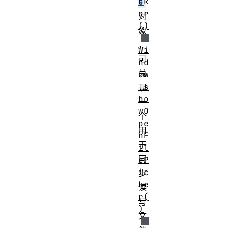
ck
e
er
对
()
象
，
Wi
可
nd
兑
ow
.s
现
ho
一
wO
个
pe
用
nF
于
il
同
eP
ic
步
ke
读
r(
写
)
文