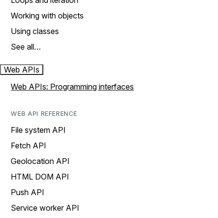
Loops and iteration
Working with objects
Using classes
See all…
Web APIs
Web APIs: Programming interfaces
WEB API REFERENCE
File system API
Fetch API
Geolocation API
HTML DOM API
Push API
Service worker API