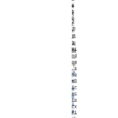
c
e
t
(
o
)
r
方
y
法
(
)
返
Wi
回
nd
一
ow
个
.s
P
ho
wD
r
ir
o
ec
m
to
i
ry
s
Pi