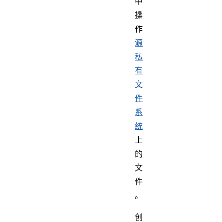
中
操
作
源
私
有
文
件
系
统
上
的
文
件
。
创