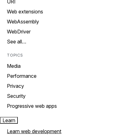
URI
Web extensions
WebAssembly
WebDriver
See all…
TOPICS
Media
Performance
Privacy
Security
Progressive web apps
Learn
Learn web development