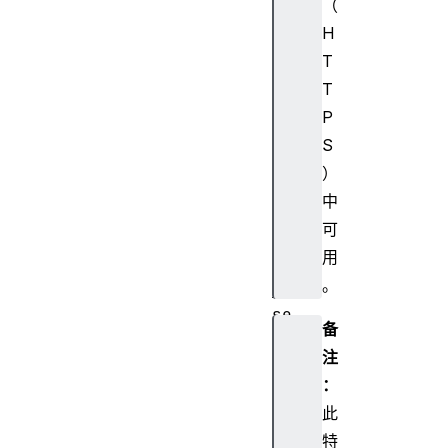
m
（
H
H
a
T
n
T
d
P
l
S
e
Fi
）
le
中
Sy
可
st
用
em
。
Ob
se
备
rv
注
er
：
此
F
特