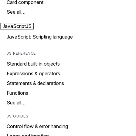
Card component
See all…
JavaScript
JS
JavaScript: Scripting language
JS REFERENCE
Standard built-in objects
Expressions & operators
Statements & declarations
Functions
See all…
JS GUIDES
Control flow & error handing