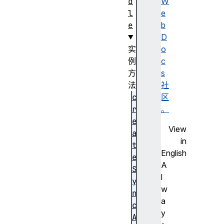
d
W
l
e
e
b
D
实
o
例
c
方
s
法
社
c
区
r
。
e
View
a
in
t
English
e
A
S
l
y
w
n
a
c
y
A