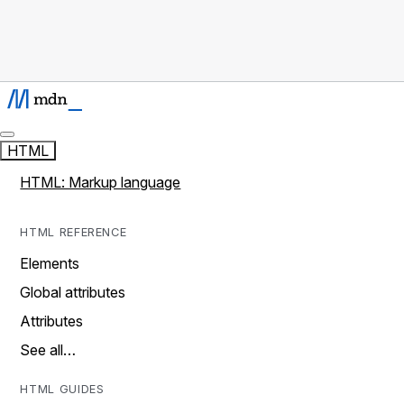
HTML
HTML: Markup language
HTML REFERENCE
Elements
Global attributes
Attributes
See all…
HTML GUIDES