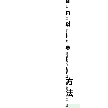
a
F
i
n
l
e
d
S
y
l
s
t
e
e
m
(
C
h
)
a
n
方
g
e
法
R
e
c