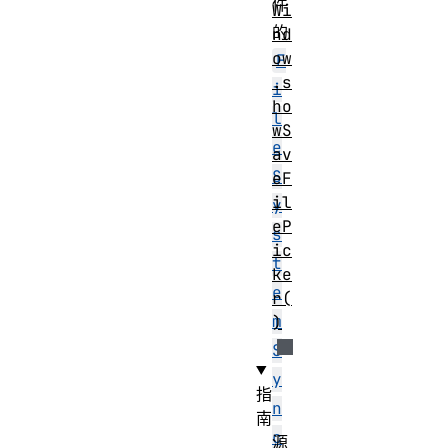
件
Wi
的
nd
ow
F
.s
i
ho
l
wS
e
av
S
eF
il
y
eP
s
ic
t
ke
e
r(
m
)
S
y
指
n
南
c
源