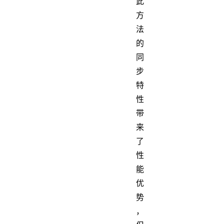
此
方
法
的
同
步
特
性
带
来
了
性
能
优
势
，