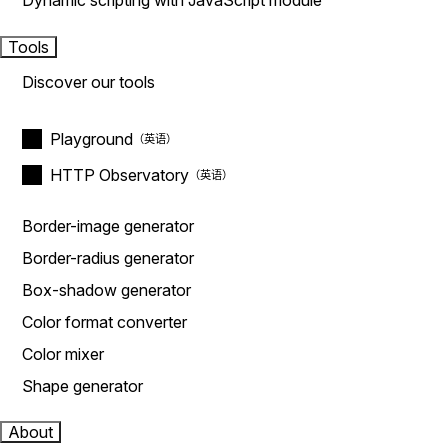
Dynamic scripting with JavaScript module
Tools
Discover our tools
Playground
HTTP Observatory
Border-image generator
Border-radius generator
Box-shadow generator
Color format converter
Color mixer
Shape generator
About