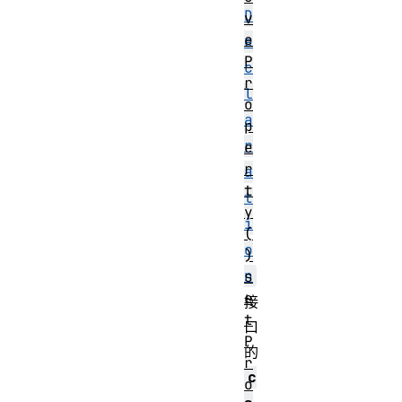
D
v
e
e
P
c
r
l
o
a
p
r
e
r
a
t
t
y
i
(
o
)
n
s
e
接
t
口
P
的
r
c
o