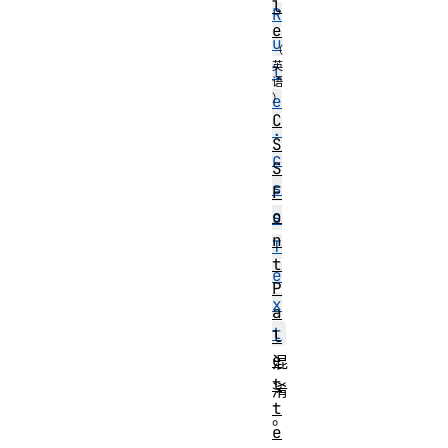
l
R
e
u
l
e
C
.
S
c
S
s
F
o
s
n
T
t
e
P
x
a
t
l
e
混
t
淆
t
。
e