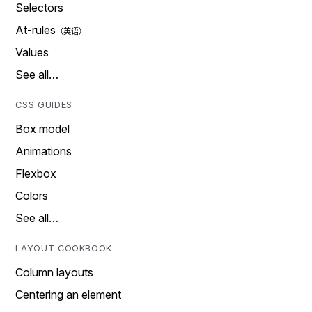
Selectors
At-rules
Values
See all…
CSS GUIDES
Box model
Animations
Flexbox
Colors
See all…
LAYOUT COOKBOOK
Column layouts
Centering an element