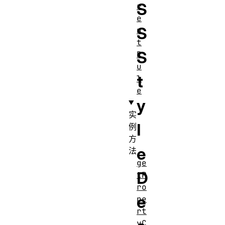
S
r
e
S
n
t
S
R
u
t
l
e
y
实
l
例
方
e
法
ge
D
tP
ro
e
pe
rt
yC