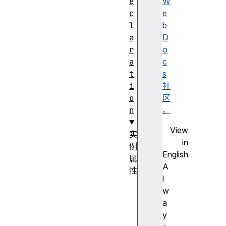
e
W
c
e
l
b
a
D
r
o
a
c
t
s
i
社
o
区
n
。
View
实
in
例
English
属
A
性
l
cs
w
sF
a
lo
y
at