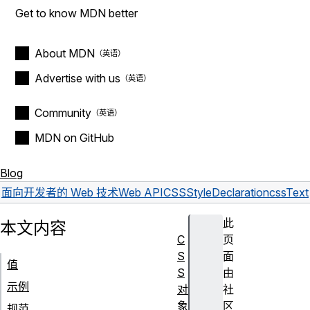
Get to know MDN better
About MDN
Advertise with us
Community
MDN on GitHub
Blog
面向开发者的 Web 技术
Web API
CSSStyleDeclaration
cssText
此
本文内容
C
页
S
面
值
S
由
示例
对
社
象
区
规范