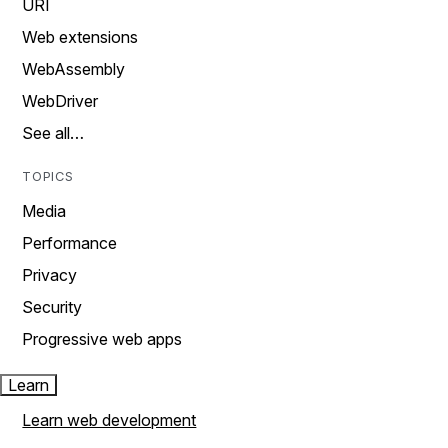
URI
Web extensions
WebAssembly
WebDriver
See all…
TOPICS
Media
Performance
Privacy
Security
Progressive web apps
Learn
Learn web development