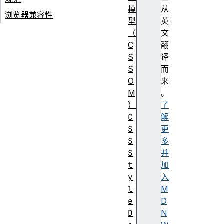
模
从
浏览器兼容性
型
英
（
文
C
翻
S
译
S
而
O
来
M
。
）
了
C
解
S
更
S
多
S
并
t
加
y
入
l
M
e
D
D
N