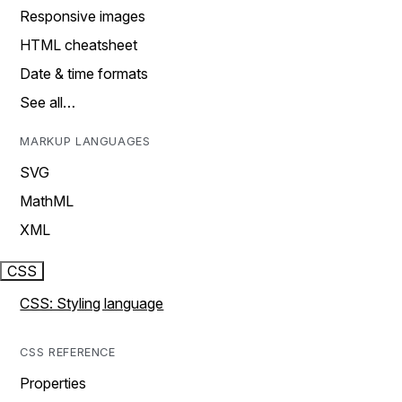
Responsive images
HTML cheatsheet
Date & time formats
See all…
MARKUP LANGUAGES
SVG
MathML
XML
CSS
CSS: Styling language
CSS REFERENCE
Properties