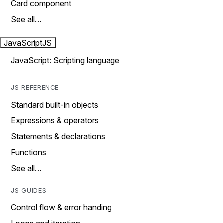
Card component
See all…
JavaScript
JS
JavaScript: Scripting language
JS REFERENCE
Standard built-in objects
Expressions & operators
Statements & declarations
Functions
See all…
JS GUIDES
Control flow & error handing