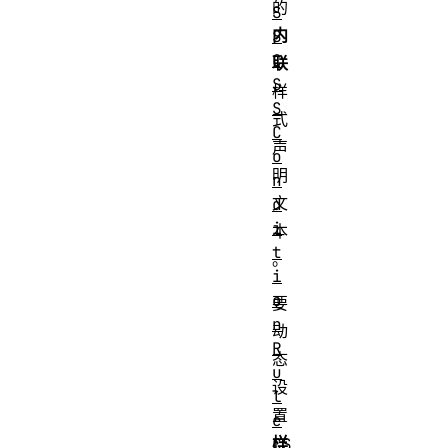
的
S
内
S
C
联
S
样
S
式
C
声
o
明
n
文
d
i
本
t
。
i
o
要
n
动
R
态
u
设
l
置
e
样
CS