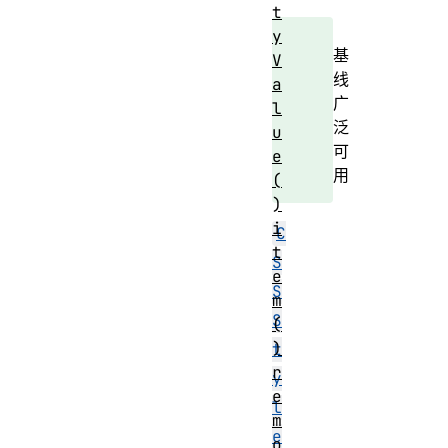
t
y
基
V
线
a
广
l
泛
u
可
e
用
(
)
i
C
t
S
e
S
m
S
(
)
t
r
y
e
l
m
e
o