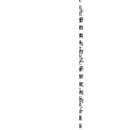
o
不
n
要
t
F
将
e
其
a
与
t
样
u
式
r
表
e
V
样
a
式
l
规
u
则
e
C
s
S
R
u
S