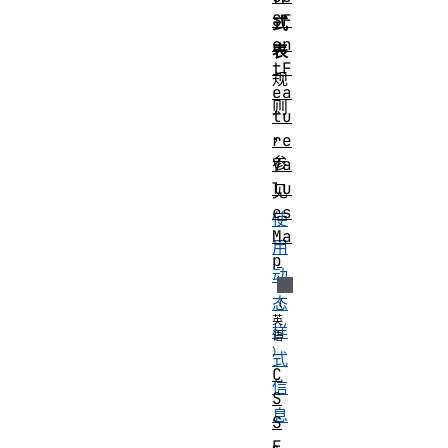
SF
式
on
表
tF
规
ea
则
tu
，
re
参
Va
lu
见
es
使
Ma
用
p
动
态
样
式
C
信
S
息
S
。
F