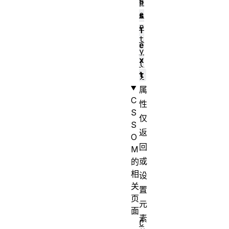
s
p
e
s
r
T
t
e
y
x
(
t
)
属
C
性
S
仅
S
返
O
回
M
或
的
相
设
关
置
页
元
面
素
C