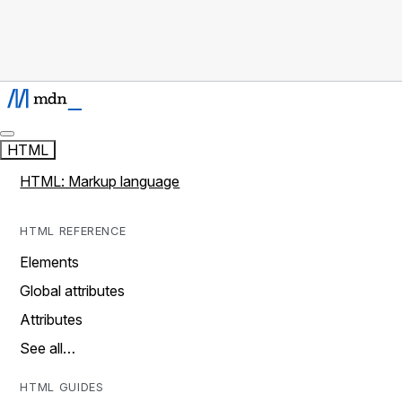
HTML
HTML: Markup language
HTML REFERENCE
Elements
Global attributes
Attributes
See all…
HTML GUIDES