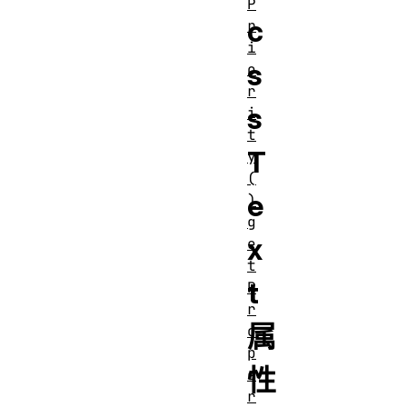
P
c
r
i
s
o
r
s
i
t
T
y
(
e
)
g
x
e
t
t
P
r
属
o
p
性
e
r