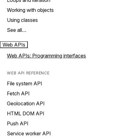
Loops and iteration
Working with objects
Using classes
See all…
Web APIs
Web APIs: Programming interfaces
WEB API REFERENCE
File system API
Fetch API
Geolocation API
HTML DOM API
Push API
Service worker API