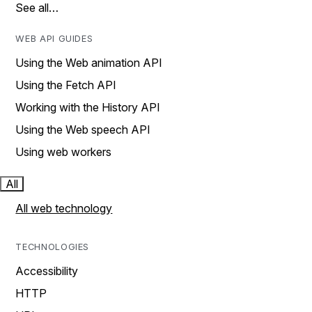
See all…
WEB API GUIDES
Using the Web animation API
Using the Fetch API
Working with the History API
Using the Web speech API
Using web workers
All
All web technology
TECHNOLOGIES
Accessibility
HTTP