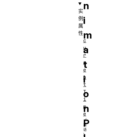
n
实
i
例
属
m
性
c
a
u
r
t
r
e
i
n
t
o
T
i
n
m
e
P