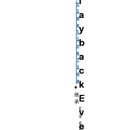
l
t
i
a
m
e
y
l
i
b
n
e
a
T
i
c
m
e
k
继
E
承
E
v
v
e
e
n