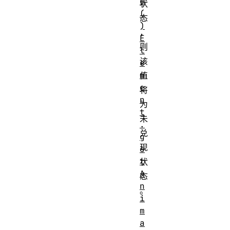
e
状
(
态
)
，
E
则
l
该
e
m
值
e
将
n
为
t
未
.
兑
g
现
e
t
状
A
态
n
。
i
m
a