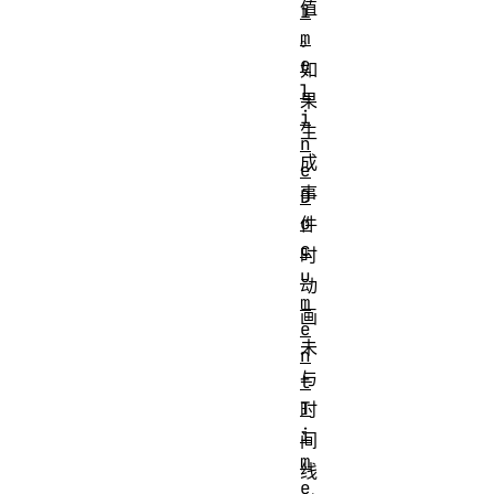
值
i
m
。
e
如
l
果
i
生
n
成
e
事
D
o
件
c
时
u
动
m
画
e
未
n
与
t
T
时
i
间
m
线
e