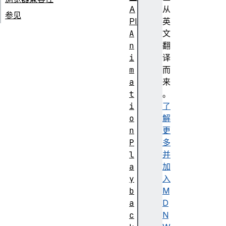
A
从
参见
PI
英
A
文
n
翻
i
译
m
而
a
来
t
。
i
了
o
解
n
更
P
多
l
并
a
加
y
入
b
M
a
D
c
N