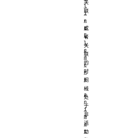
关
l
联
i
，
n
e
或
E
者
l
关
e
联
m
的
e
时
n
t
间
.
线
a
处
n
于
i
非
m
活
a
t
动