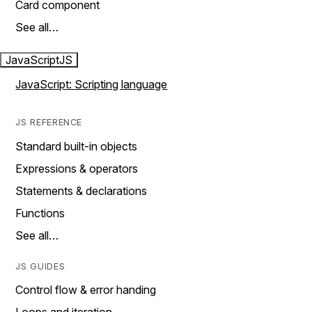
Card component
See all…
JavaScript
JS
JavaScript: Scripting language
JS REFERENCE
Standard built-in objects
Expressions & operators
Statements & declarations
Functions
See all…
JS GUIDES
Control flow & error handing