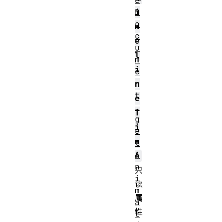
e
D
i
o
m
c
e
u
l
m
i
e
n
n
t
e
.
T
g
i
e
m
t
A
e
n
只
i
读
m
属
a
性
t