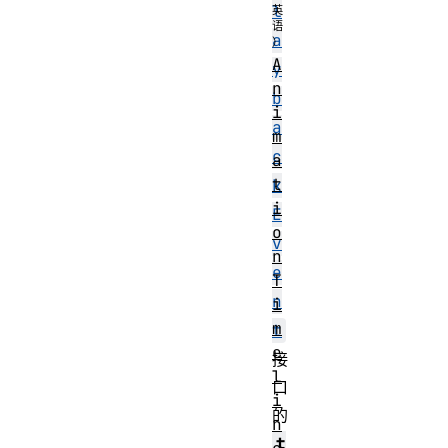
l
a
A
y
n
b
i
a
m
c
a
t
k
i
E
o
v
n
e
T
n
i
m
t
e
接
l
口
i
的
n
t