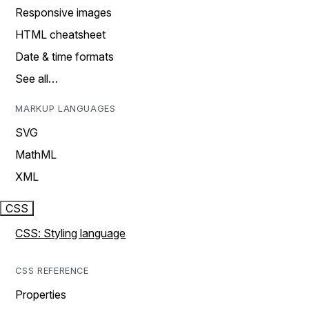
Responsive images
HTML cheatsheet
Date & time formats
See all…
MARKUP LANGUAGES
SVG
MathML
XML
CSS
CSS: Styling language
CSS REFERENCE
Properties