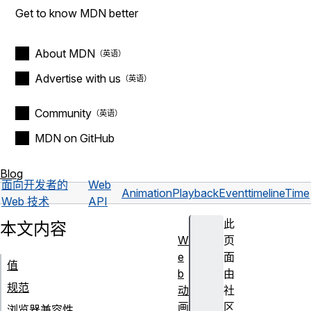
Get to know MDN better
About MDN
Advertise with us
Community
MDN on GitHub
Blog
面向开发者的
Web
AnimationPlaybackEvent
timelineTime
Web 技术
API
此
本文内容
W
页
e
面
值
b
由
规范
动
社
画
区
浏览器兼容性