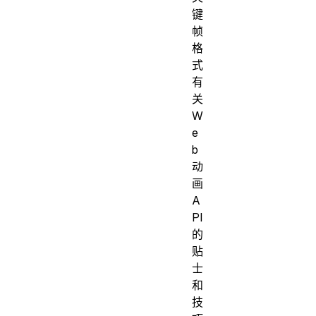
键
帧
格
式
有
关
W
e
b
动
画
A
PI
的
贴
士
和
技