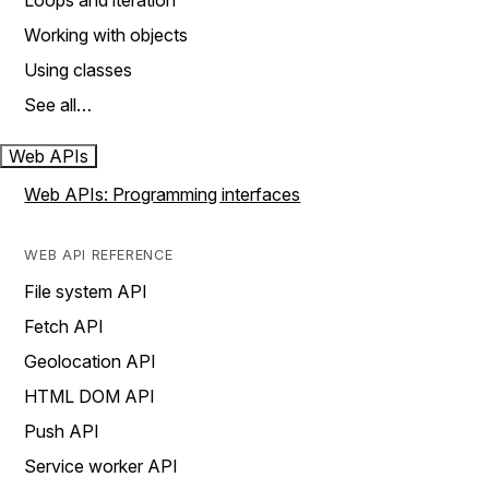
Loops and iteration
Working with objects
Using classes
See all…
Web APIs
Web APIs: Programming interfaces
WEB API REFERENCE
File system API
Fetch API
Geolocation API
HTML DOM API
Push API
Service worker API