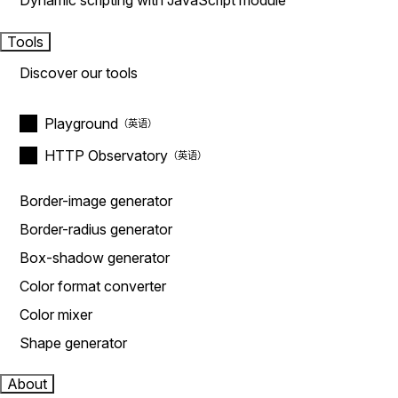
Dynamic scripting with JavaScript module
Tools
Discover our tools
Playground
HTTP Observatory
Border-image generator
Border-radius generator
Box-shadow generator
Color format converter
Color mixer
Shape generator
About