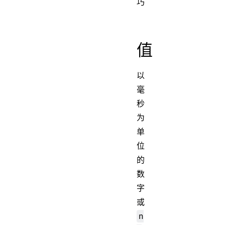
巧
值
以
毫
秒
为
单
位
的
数
字
或
n