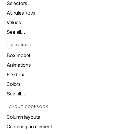
Selectors
At-rules
Values
See all…
CSS GUIDES
Box model
Animations
Flexbox
Colors
See all…
LAYOUT COOKBOOK
Column layouts
Centering an element