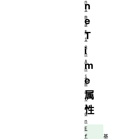
n
n
i
m
e
a
t
T
i
o
i
n
A
m
n
i
e
m
a
属
t
i
性
o
n
E
f
基