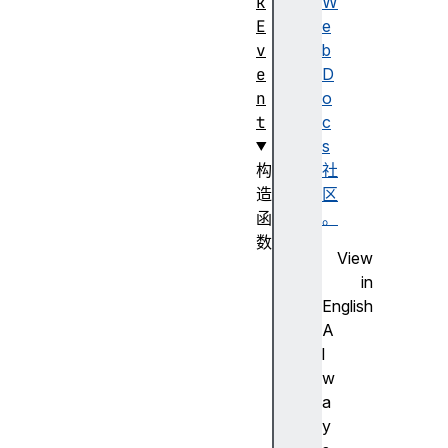
k
W
E
e
v
b
e
D
n
o
t
c
s
构
社
造
区
函
。
数
View
A
in
n
English
i
A
m
l
a
w
t
a
i
y
o