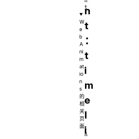
t
n
W
t
e
b
：
A
ni
t
m
at
i
io
n
m
s
的
e
相
关
l
页
面
i
A