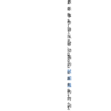
表
i
o
示
n
事
s
件
(
排
)
队
时
动
D
画
o
的
c
时
u
m
间
e
线
n
的
t
时
.
间
t