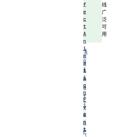
f
线
e
广
c
泛
t
可
A
用
n
i
A
m
n
a
i
t
i
m
o
a
n
t
E
i
v
o
e
n
n
t
P