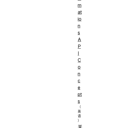
m
at
io
n
s
A
P
I
C
o
n
c
e
pt
s
关