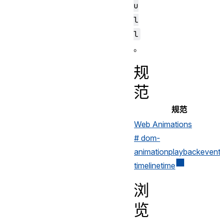
u
l
l
。
规
范
规范
Web Animations
# dom-
animationplaybackeven
timelinetime
浏
览