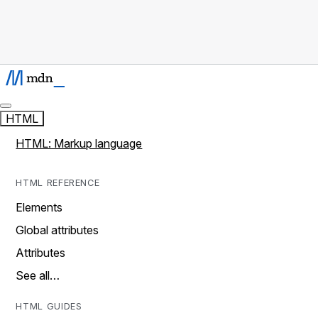
HTML
HTML: Markup language
HTML REFERENCE
Elements
Global attributes
Attributes
See all…
HTML GUIDES