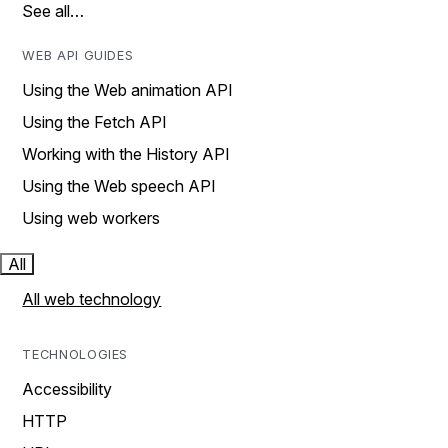
See all…
WEB API GUIDES
Using the Web animation API
Using the Fetch API
Working with the History API
Using the Web speech API
Using web workers
All
All web technology
TECHNOLOGIES
Accessibility
HTTP