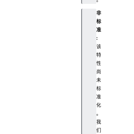
非
标
准
:
该
特
性
尚
未
标
准
化
。
我
们