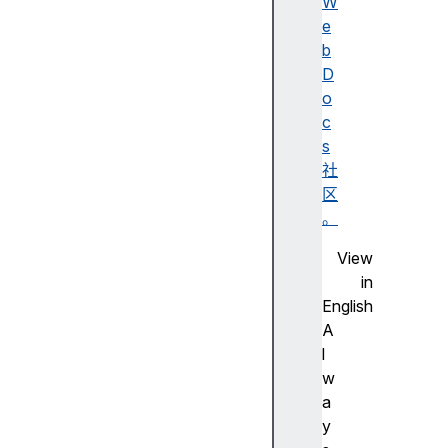
W
e
b
D
o
c
s
社
区
。
View
in
English
A
l
w
a
y