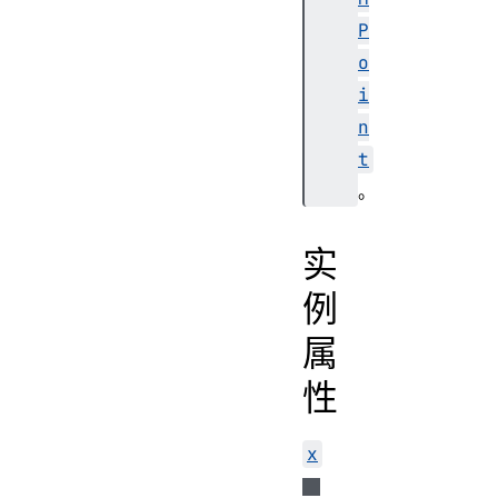
P
o
i
n
t
。
实
例
属
性
x