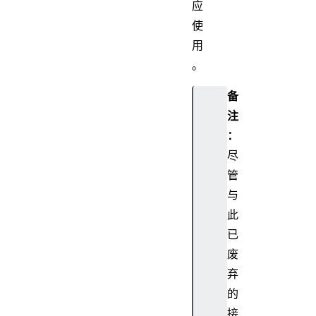
应
使
用
。
备
注
：
尽
管
与
此
已
废
弃
的
接