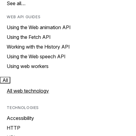
See all…
WEB API GUIDES
Using the Web animation API
Using the Fetch API
Working with the History API
Using the Web speech API
Using web workers
All
All web technology
TECHNOLOGIES
Accessibility
HTTP