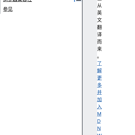
从
参见
英
文
翻
译
而
来
。
了
解
更
多
并
加
入
M
D
N