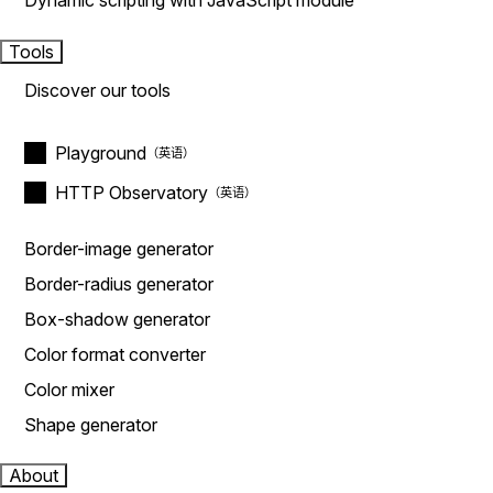
Dynamic scripting with JavaScript module
Tools
Discover our tools
Playground
HTTP Observatory
Border-image generator
Border-radius generator
Box-shadow generator
Color format converter
Color mixer
Shape generator
About