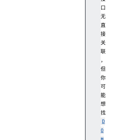
口
无
直
接
关
联
，
但
你
可
能
想
找
D
O
M