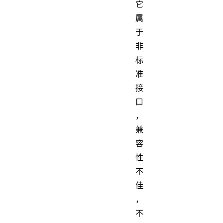
它
属
于
非
标
准
接
口
，
兼
容
性
不
佳
，
不