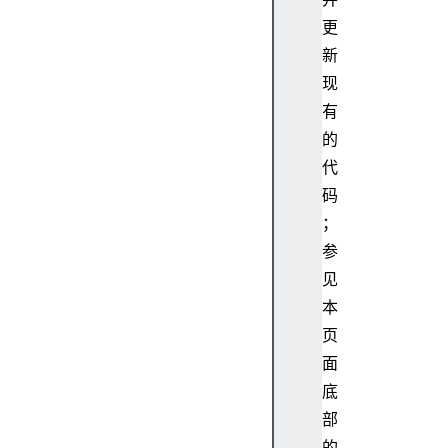
更
新
现
有
的
代
码
；
参
见
本
页
面
底
部
的