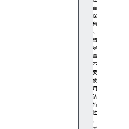
而
保
留
。
请
尽
量
不
要
使
用
该
特
性
，
并