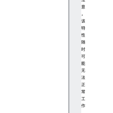
意
，
该
特
性
随
时
可
能
无
法
正
常
工
作
。