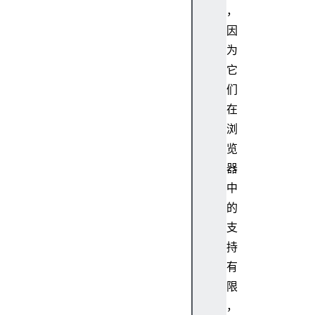
，
因
为
它
们
在
浏
览
器
中
的
支
持
有
限
，