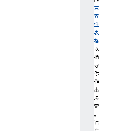
兼
容
性
表
格
以
指
导
你
作
出
决
定
。
请
注