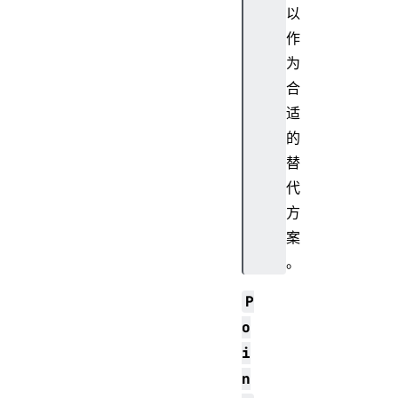
以
作
为
合
适
的
替
代
方
案
。
P
o
i
n