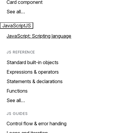
Card component
See all…
JavaScript
JS
JavaScript: Scripting language
JS REFERENCE
Standard built-in objects
Expressions & operators
Statements & declarations
Functions
See all…
JS GUIDES
Control flow & error handing