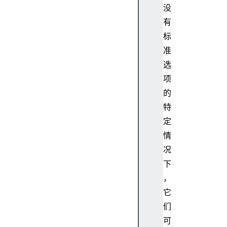
没
有
标
准
选
项
的
特
定
情
况
下
，
它
们
可