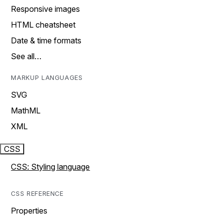
Responsive images
HTML cheatsheet
Date & time formats
See all…
MARKUP LANGUAGES
SVG
MathML
XML
CSS
CSS: Styling language
CSS REFERENCE
Properties