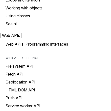
Loops and iteration
Working with objects
Using classes
See all…
Web APIs
Web APIs: Programming interfaces
WEB API REFERENCE
File system API
Fetch API
Geolocation API
HTML DOM API
Push API
Service worker API