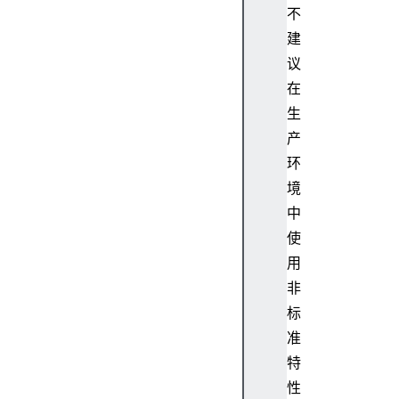
不
建
议
在
生
产
环
境
中
使
用
非
标
准
特
性