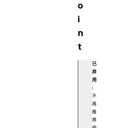
o
i
n
t
已
弃
用
:
不
再
推
荐
使