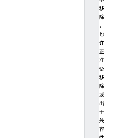
移
除
，
也
许
正
准
备
移
除
或
出
于
兼
容
性