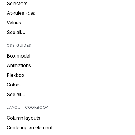
Selectors
At-rules
Values
See all…
CSS GUIDES
Box model
Animations
Flexbox
Colors
See all…
LAYOUT COOKBOOK
Column layouts
Centering an element