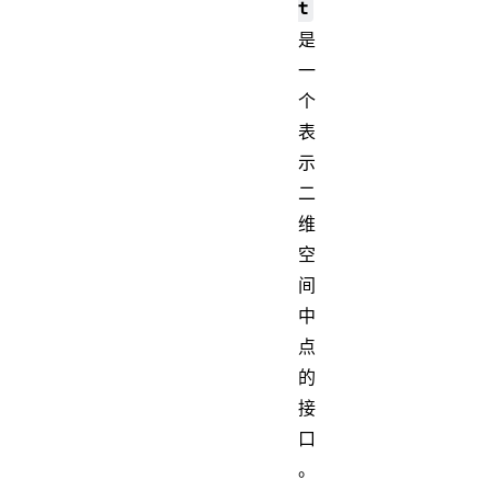
t
是
一
个
表
示
二
维
空
间
中
点
的
接
口
。