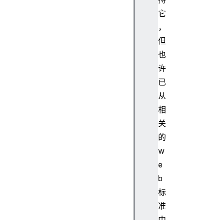
它
，
但
也
许
已
从
相
关
的
w
e
b
标
准
中