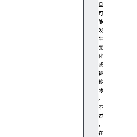
且
可
能
发
生
变
化
或
被
移
除
。
不
过
，
在