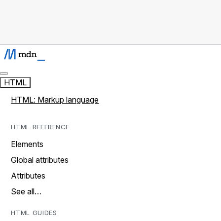
HTML
HTML: Markup language
HTML REFERENCE
Elements
Global attributes
Attributes
See all…
HTML GUIDES