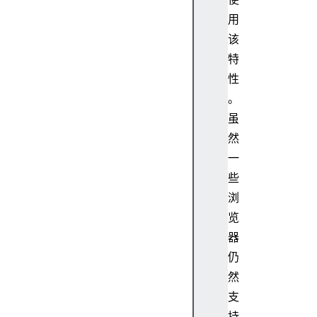
用
该
特
性
。
虽
然
一
些
浏
览
器
仍
然
支
持