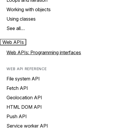
Loops and iteration
Working with objects
Using classes
See all…
Web APIs
Web APIs: Programming interfaces
WEB API REFERENCE
File system API
Fetch API
Geolocation API
HTML DOM API
Push API
Service worker API