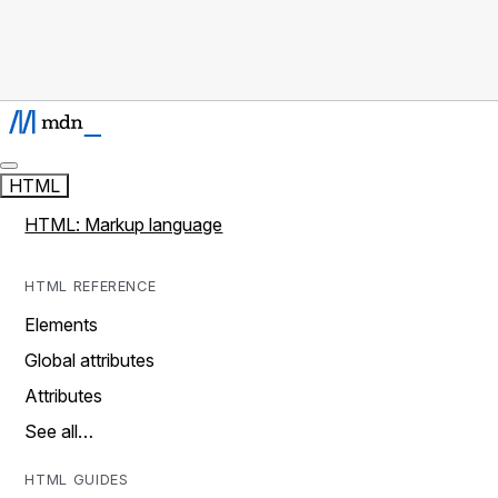
HTML
HTML: Markup language
HTML REFERENCE
Elements
Global attributes
Attributes
See all…
HTML GUIDES