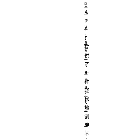
n
i
A
o
n
P
V
I
i
）
e
提
w
供
T
了
r
a
一
n
种
s
轻
i
松
t
地
i
创
o
n
建
T
不