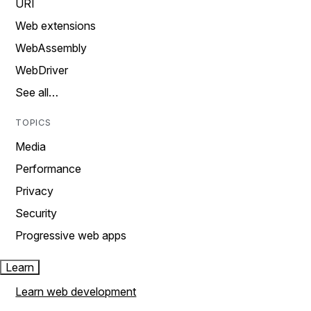
URI
Web extensions
WebAssembly
WebDriver
See all…
TOPICS
Media
Performance
Privacy
Security
Progressive web apps
Learn
Learn web development