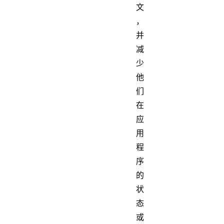
文
，
并
减
少
他
们
在
应
用
程
序
的
状
态
或