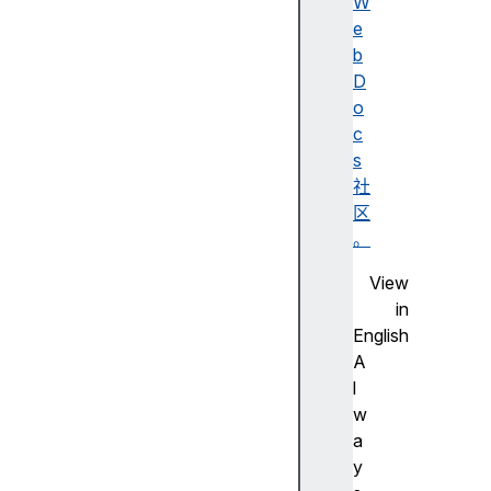
si
W
ti
e
o
b
n
D
t
o
y
c
p
s
e
社
s
区
。
View
in
El
English
e
A
m
l
e
w
n
a
t-
y
s