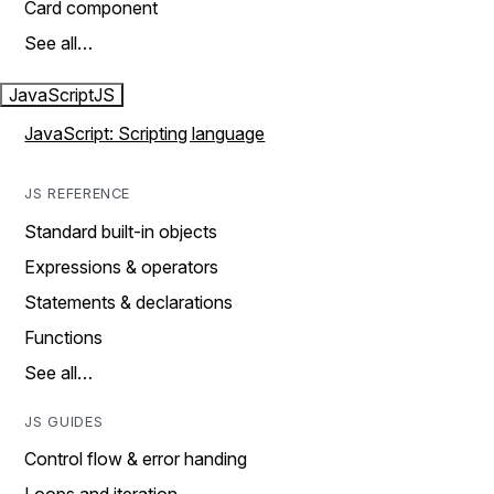
Card component
See all…
JavaScript
JS
JavaScript: Scripting language
JS REFERENCE
Standard built-in objects
Expressions & operators
Statements & declarations
Functions
See all…
JS GUIDES
Control flow & error handing