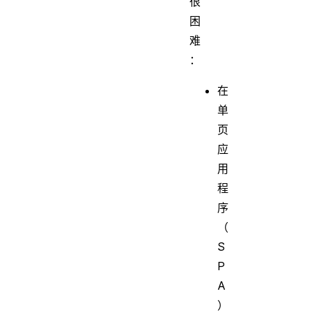
很
困
难
：
在
单
页
应
用
程
序
（
S
P
A
）