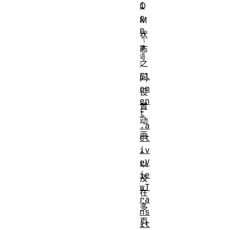
i
O
o
M
n
状
态
之
El
间
em
设
en
置
t
动
.a
画
ct
，
iv
eV
以
ie
及
wT
在
ra
多
ns
页
it