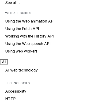
See all…
WEB API GUIDES
Using the Web animation API
Using the Fetch API
Working with the History API
Using the Web speech API
Using web workers
All
All web technology
TECHNOLOGIES
Accessibility
HTTP