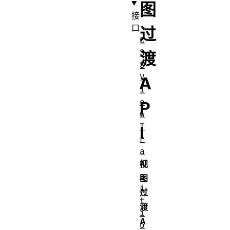
图
接
口
过
C
S
渡
S
V
A
i
e
P
w
T
I
r
a
n
视
s
图
i
过
t
渡
i
A
o