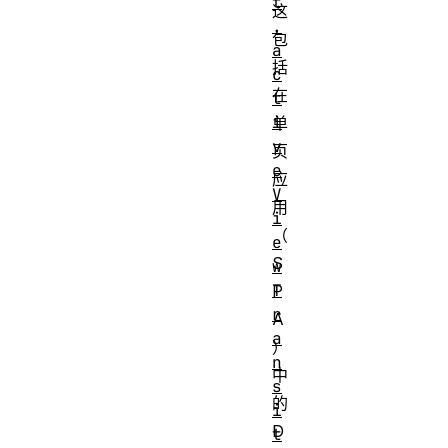
t
这
.
包
a
括
c
在
t
i
单
v
页
e
应
V
用
i
（
e
S
w
T
P
r
A
a
）
n
中
s
的
i
D
t