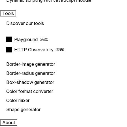
Dynamic scripting with JavaScript module
Tools
Discover our tools
Playground
HTTP Observatory
Border-image generator
Border-radius generator
Box-shadow generator
Color format converter
Color mixer
Shape generator
About