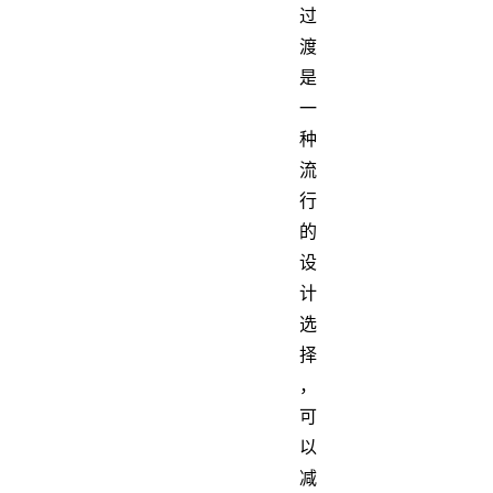
过
渡
是
一
种
流
行
的
设
计
选
择
，
可
以
减