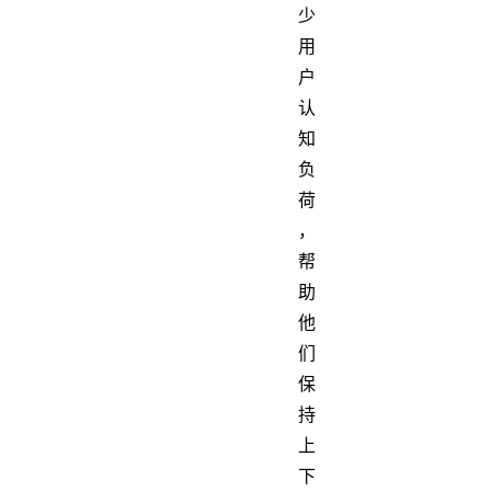
少
用
户
认
知
负
荷
，
帮
助
他
们
保
持
上
下