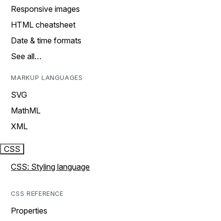
Responsive images
HTML cheatsheet
Date & time formats
See all…
MARKUP LANGUAGES
SVG
MathML
XML
CSS
CSS: Styling language
CSS REFERENCE
Properties