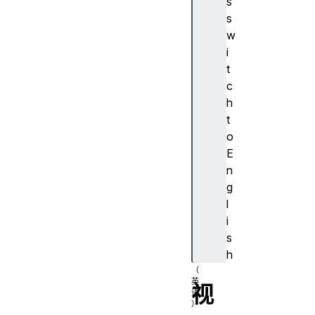
s
c
s
o
w
p
i
e
t
d
c
vi
h
e
t
w
o
tr
E
a
n
n
g
si
l
ti
i
o
s
n
h
s
视