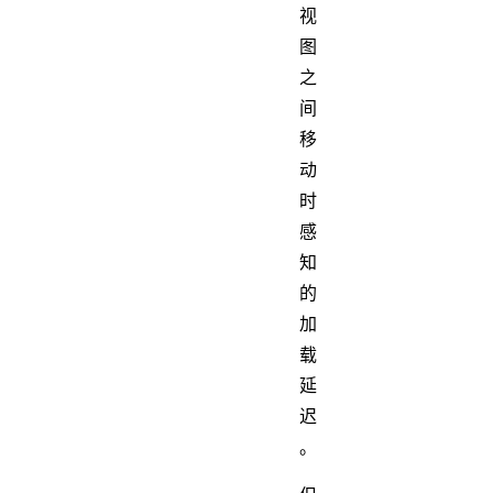
视
图
之
间
移
动
时
感
知
的
加
载
延
迟
。