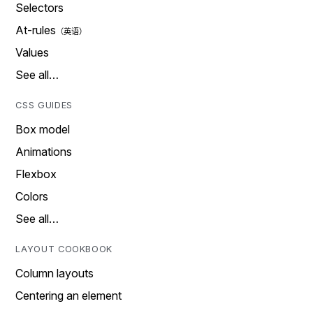
Selectors
At-rules
Values
See all…
CSS GUIDES
Box model
Animations
Flexbox
Colors
See all…
LAYOUT COOKBOOK
Column layouts
Centering an element