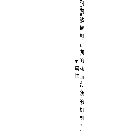
y
同
p
网
e
站
S
视
e
t
图
之
间
的
属
动
性
画
D
过
o
渡
c
的
u
机
m
e
制
n
。