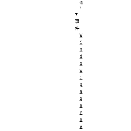
事
件
W
i
n
d
o
w
:
p
a
g
e
r
e
v