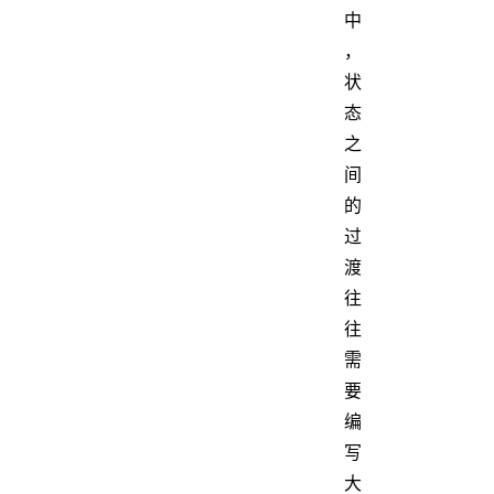
中
，
状
态
之
间
的
过
渡
往
往
需
要
编
写
大