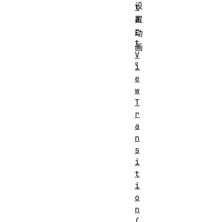
设
t
a
置
r
动
t
画
V
。
i
e
w
T
r
a
n
s
i
t
i
o
n
(