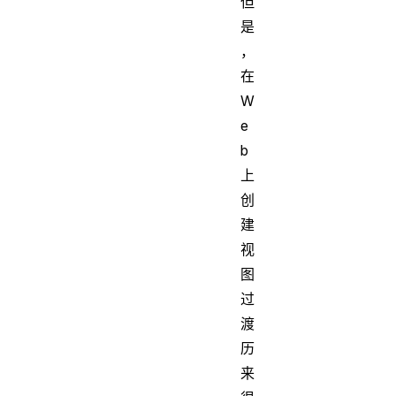
但
是
，
在
W
e
b
上
创
建
视
图
过
渡
历
来