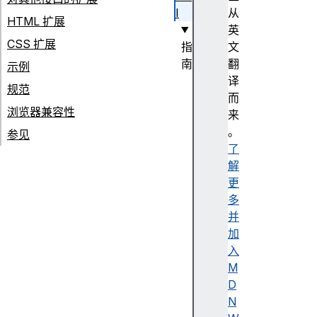
I
从
HTML 扩展
英
CSS 扩展
指
文
南
翻
示例
使
译
规范
用
而
浏览器兼容性
视
来
图
。
参见
过
了
渡
解
A
更
PI
多
V
并
ie
加
w
入
tr
M
a
D
n
N