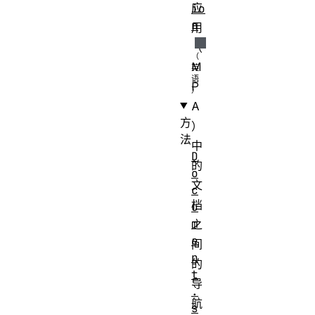
应
io
n
用
（
M
P
A
方
）
法
中
D
的
o
文
c
档
u
m
之
e
间
n
的
t
导
.
航
s