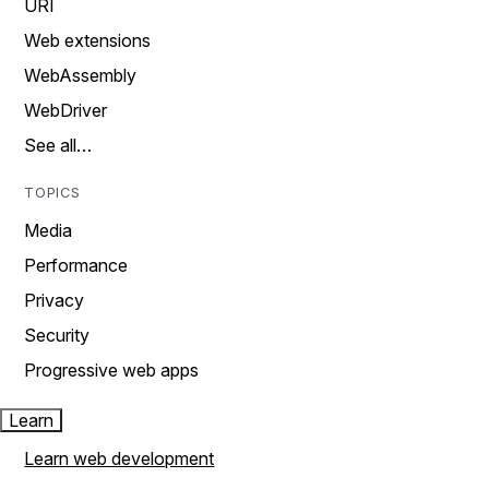
URI
Web extensions
WebAssembly
WebDriver
See all…
TOPICS
Media
Performance
Privacy
Security
Progressive web apps
Learn
Learn web development