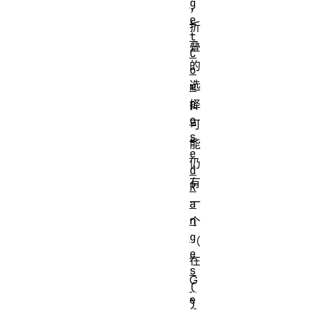
g
，
e
折
t
叠
C
的
o
选
m
p
择
o
可
s
能
e
仍
d
有
R
一
a
n
个
g
（
e
在
s
G
(
e
)