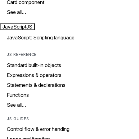
Card component
See all…
JavaScript
JS
JavaScript: Scripting language
JS REFERENCE
Standard built-in objects
Expressions & operators
Statements & declarations
Functions
See all…
JS GUIDES
Control flow & error handing