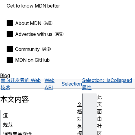
Get to know MDN better
About MDN
Advertise with us
Community
MDN on GitHub
Blog
面向开发者的 Web
Web
Selection：isCollapsed
Selection
技术
API
属性
此
本文内容
文
页
档
面
值
对
由
规范
象
社
模
区
浏览器兼容性