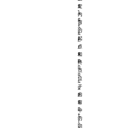
e
定
l
内
e
容
t
的
e
起
F
r
点
o
和
m
终
D
点
o
位
c
于
u
m
内
e
容
n
中
t
的
(
同