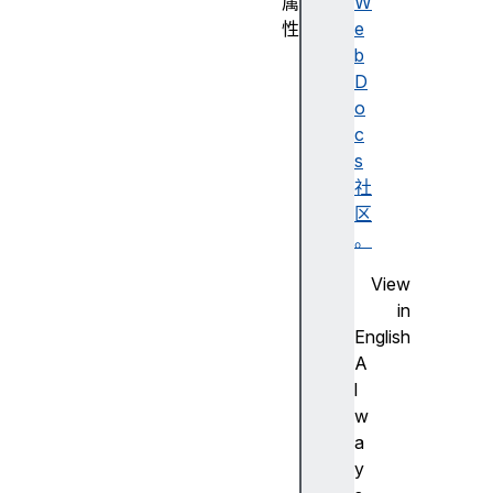
属
W
性
e
a
b
n
D
c
o
h
c
o
s
r
社
N
区
o
。
d
View
e
in
a
English
n
A
c
l
h
w
o
a
r
y
O