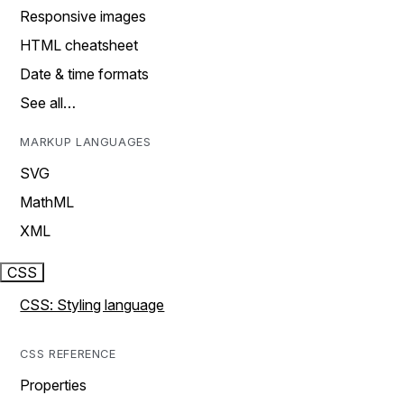
Responsive images
HTML cheatsheet
Date & time formats
See all…
MARKUP LANGUAGES
SVG
MathML
XML
CSS
CSS: Styling language
CSS REFERENCE
Properties