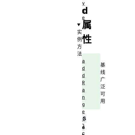
y
d
p
e
属
实
性
例
方
法
a
基
d
线
d
广
R
泛
a
可
n
用
g
e
S
(
)
e
c