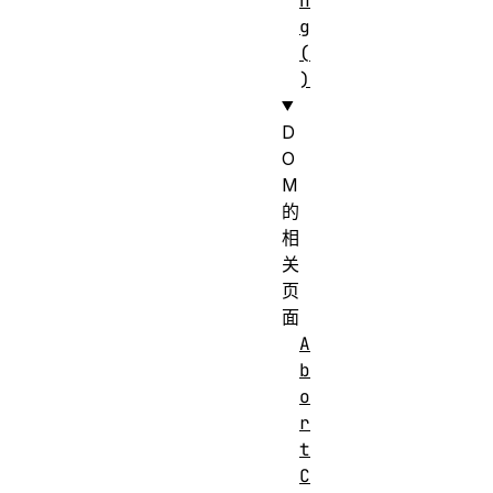
n
g
(
)
D
O
M
的
相
关
页
面
A
b
o
r
t
C