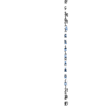
e
下
c
，
t
调
A
用
l
S
l
e
C
h
l
i
e
l
c
d
t
r
i
e
n
o
(
n
)
对
s
象
e
的
t