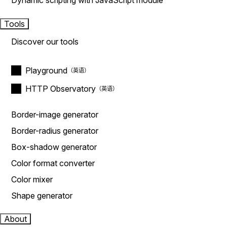
Dynamic scripting with JavaScript module
Tools
Discover our tools
Playground
HTTP Observatory
Border-image generator
Border-radius generator
Box-shadow generator
Color format converter
Color mixer
Shape generator
About