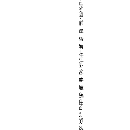
r
示
t
当
(
前
)
c
是
o
否
n
有
t
任
a
何
i
文
n
s
本
N
被
o
选
d
中
e
。
(
当
)
d
选