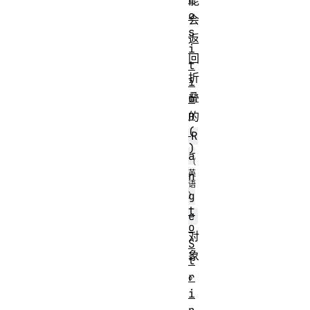
能
o
会
s
返
i
回
t
折
i
叠
o
n
的
(
R
)
a
n
g
t
e
o
对
S
象
t
。
r
i