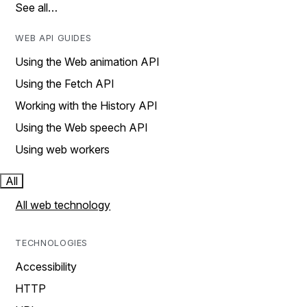
See all…
WEB API GUIDES
Using the Web animation API
Using the Fetch API
Working with the History API
Using the Web speech API
Using web workers
All
All web technology
TECHNOLOGIES
Accessibility
HTTP