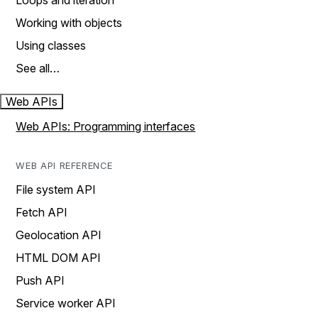
Loops and iteration
Working with objects
Using classes
See all…
Web APIs
Web APIs: Programming interfaces
WEB API REFERENCE
File system API
Fetch API
Geolocation API
HTML DOM API
Push API
Service worker API