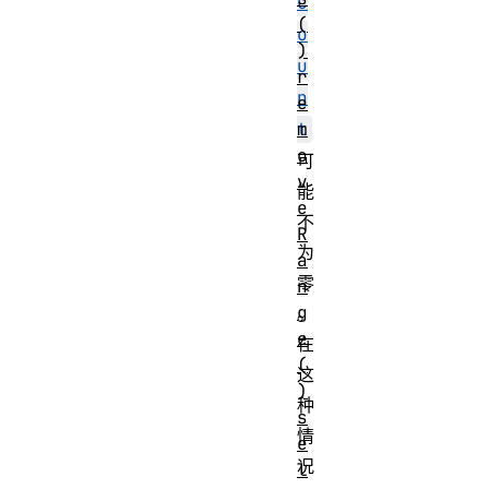
C
(
o
)
u
r
n
e
m
t
o
可
v
能
e
不
R
为
a
零
n
g
。
e
在
(
这
)
种
s
情
e
况
l