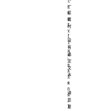
)
一
e
m
位
p
置
t
时
y
，
(
没
)
有
选
定
e
文
x
本
t
。
e
n
请
d
注
(
)
意