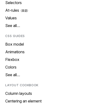
Selectors
At-rules
Values
See all…
CSS GUIDES
Box model
Animations
Flexbox
Colors
See all…
LAYOUT COOKBOOK
Column layouts
Centering an element