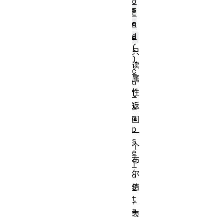
o
s
E
e
n
d
d
(
只
)
读
c
属
o
性
l
l
返
a
回
p
一
s
个
e
布
T
尔
o
S
值
t
，
a
表