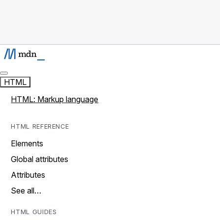
HTML
HTML: Markup language
HTML REFERENCE
Elements
Global attributes
Attributes
See all…
HTML GUIDES