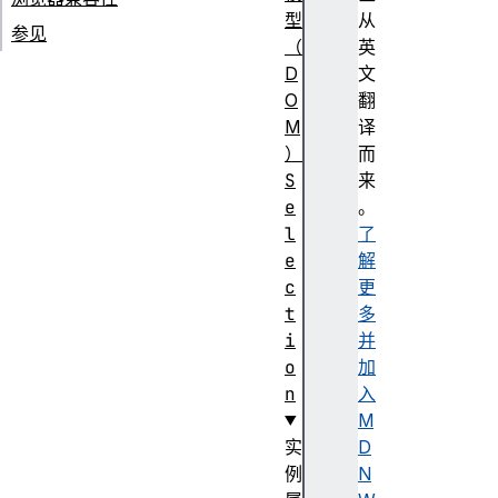
型
从
参见
（
英
D
文
O
翻
M
译
）
而
S
来
e
。
l
了
e
解
c
更
t
多
i
并
o
加
n
入
M
实
D
例
N