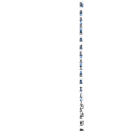
B
g
a
e
s
t
e
R
A
a
n
d
n
E
g
x
e
t
A
e
t
n
t
(
(
)
)
方
s
法
e
可
t
P