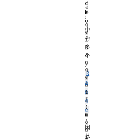
c
k
o
g
中
e
为
t
R
多
a
个
n
）
g
R
e
a
A
n
t
(
g
)
e
m
，
o
因
d
此
i