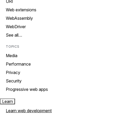
URI
Web extensions
WebAssembly
WebDriver
See all…
TOPICS
Media
Performance
Privacy
Security
Progressive web apps
Learn
Learn web development