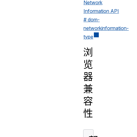
Network
Information API
# dom-
networkinformation-
type
浏
览
器
兼
容
性