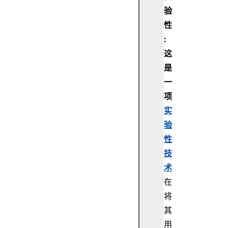
i
验
g
性
a
:
t
这
o
是
r
一
.
c
项
o
实
n
验
n
性
e
技
c
术
t
i
在
o
将
n
其
W
用