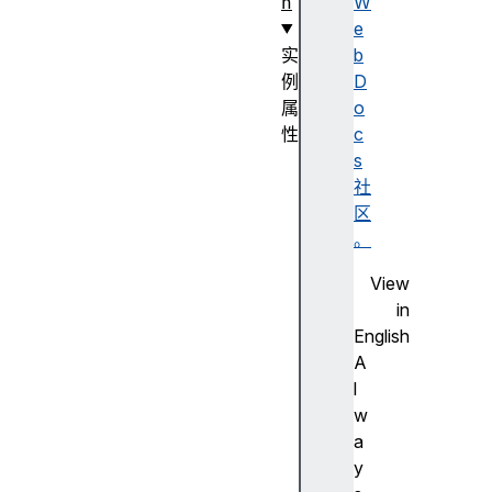
n
W
e
实
b
例
D
属
o
性
c
d
s
o
社
w
区
n
。
l
View
i
in
n
English
k
A
do
l
wn
w
li
a
nk
y
Ma