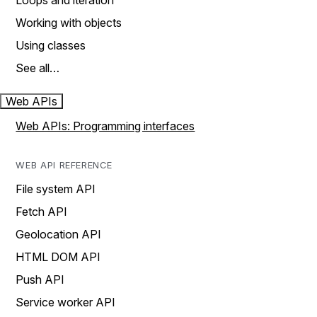
Loops and iteration
Working with objects
Using classes
See all…
Web APIs
Web APIs: Programming interfaces
WEB API REFERENCE
File system API
Fetch API
Geolocation API
HTML DOM API
Push API
Service worker API