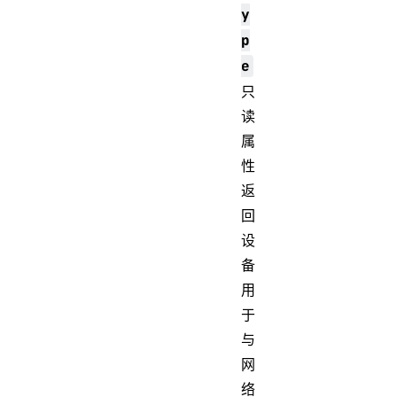
y
p
e
只
读
属
性
返
回
设
备
用
于
与
网
络