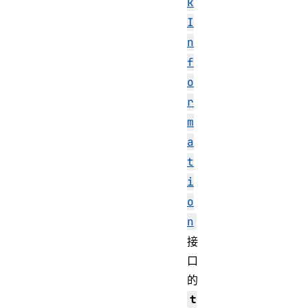
k
I
n
f
o
r
m
a
t
i
o
n
接
口
的
t