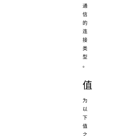
通
信
的
连
接
类
型
。
值
为
以
下
值
之