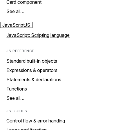
Card component
See all…
JavaScript
JS
JavaScript: Scripting language
JS REFERENCE
Standard built-in objects
Expressions & operators
Statements & declarations
Functions
See all…
JS GUIDES
Control flow & error handing