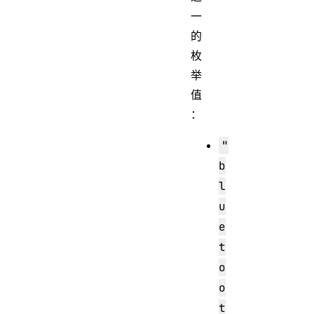
一
的
枚
举
值
：
"
b
l
u
e
t
o
o
t