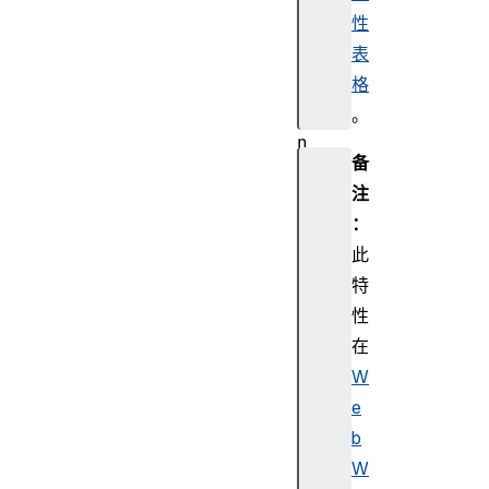
e
性
c
表
t
格
i
。
o
n
备
注
：
此
特
性
在
W
e
b
W