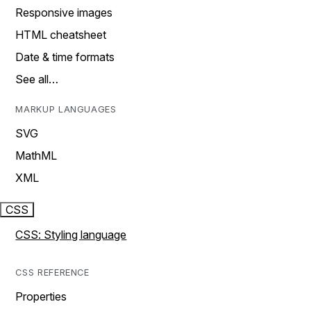
Responsive images
HTML cheatsheet
Date & time formats
See all…
MARKUP LANGUAGES
SVG
MathML
XML
CSS
CSS: Styling language
CSS REFERENCE
Properties