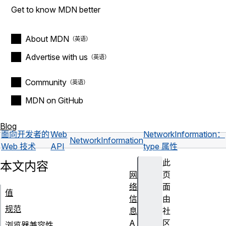
Get to know MDN better
About MDN
Advertise with us
Community
MDN on GitHub
Blog
面向开发者的
Web
NetworkInformation：
NetworkInformation
Web 技术
API
type 属性
此
本文内容
网
页
络
面
值
信
由
规范
息
社
A
区
浏览器兼容性