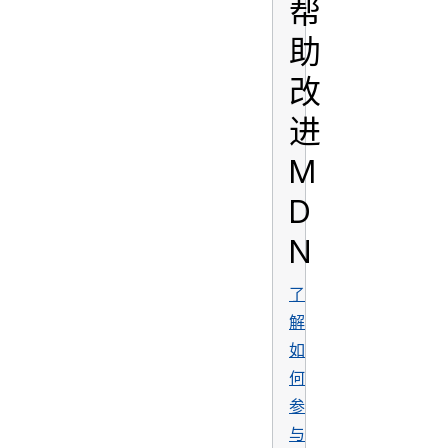
帮
助
改
进
M
D
N
了
解
如
何
参
与