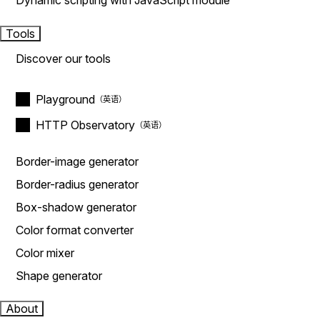
Dynamic scripting with JavaScript module
Tools
Discover our tools
Playground
HTTP Observatory
Border-image generator
Border-radius generator
Box-shadow generator
Color format converter
Color mixer
Shape generator
About