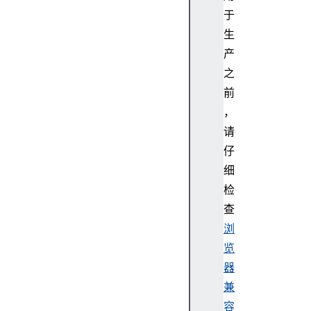
o
于
r
生
k
e
产
r
之
N
前
a
，
v
请
i
仔
g
a
细
t
检
o
查
r
浏
.
览
c
器
o
n
兼
n
容