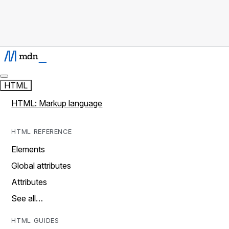
HTML
HTML: Markup language
HTML REFERENCE
Elements
Global attributes
Attributes
See all…
HTML GUIDES