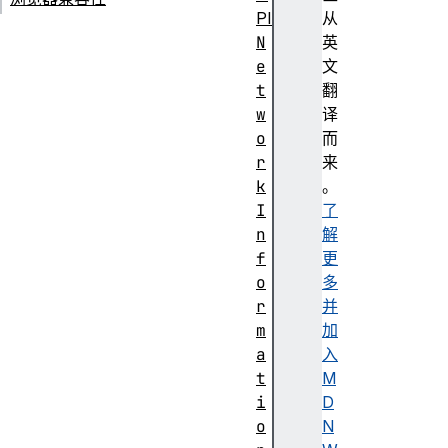
PI
从
N
英
e
文
t
翻
w
译
o
而
r
来
k
。
I
了
n
解
f
更
o
多
r
并
m
加
a
入
t
M
i
D
o
N