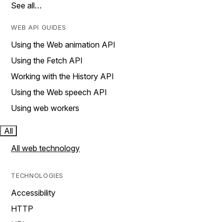
See all…
WEB API GUIDES
Using the Web animation API
Using the Fetch API
Working with the History API
Using the Web speech API
Using web workers
All
All web technology
TECHNOLOGIES
Accessibility
HTTP