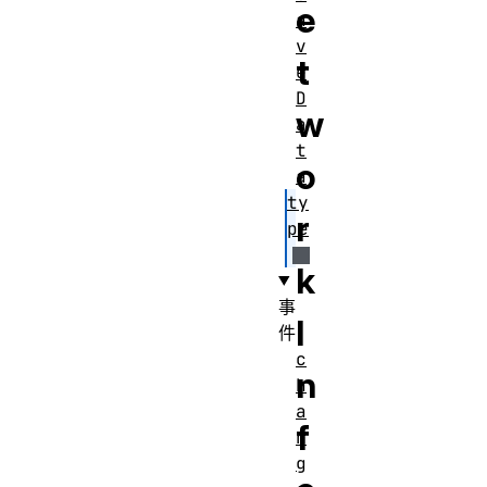
e
a
v
t
e
D
w
a
t
o
a
ty
r
pe
k
事
I
件
c
n
h
a
f
n
g