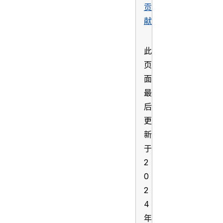
贡
献
此
页
面
最
后
更
新
于
2
0
2
4
年