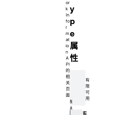
or
y
k
In
p
fo
r
e
m
at
属
io
n
性
A
PI
的
相
有
关
限
页
可
面
用
N
a
实
v