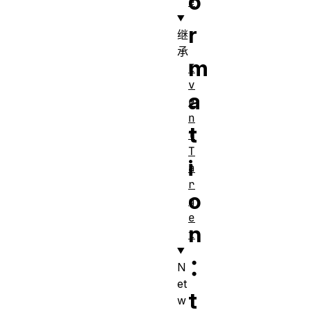
o
e
r
继
承
m
E
v
a
e
n
t
t
T
i
a
r
o
g
e
n
t
：
N
et
t
w