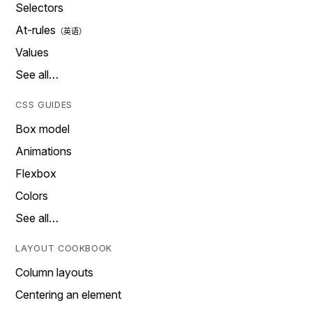
Selectors
At-rules
Values
See all…
CSS GUIDES
Box model
Animations
Flexbox
Colors
See all…
LAYOUT COOKBOOK
Column layouts
Centering an element