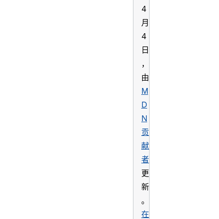
4
月
4
日
，
由
M
D
N
贡
献
者
更
新
。
在