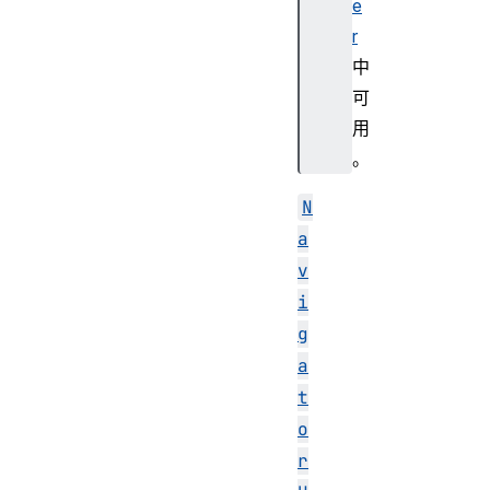
e
r
中
可
用
。
N
a
v
i
g
a
t
o
r