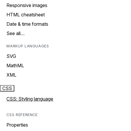
Responsive images
HTML cheatsheet
Date & time formats
See all…
MARKUP LANGUAGES
SVG
MathML
XML
CSS
CSS: Styling language
CSS REFERENCE
Properties