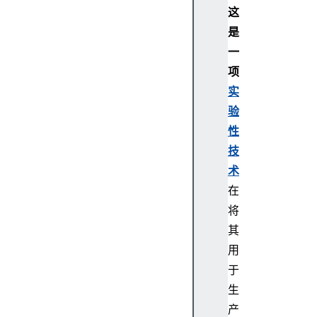
这
是
一
项
实
验
性
技
术
在
将
其
用
于
生
产