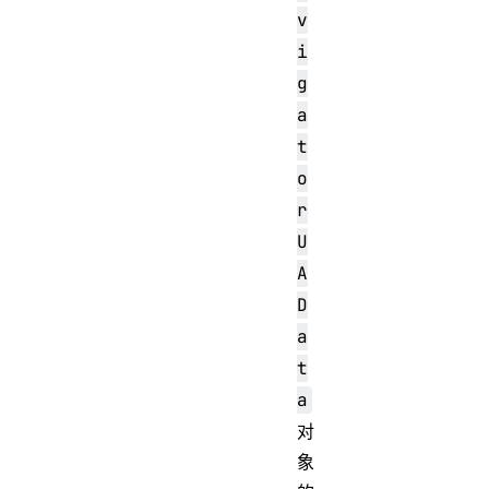
v
i
g
a
t
o
r
U
A
D
a
t
a
对
象