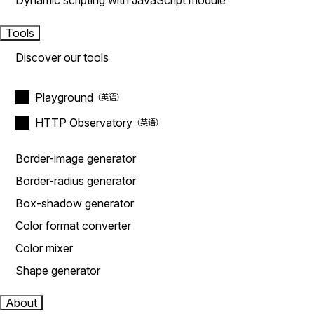
Dynamic scripting with JavaScript module
Tools
Discover our tools
Playground
HTTP Observatory
Border-image generator
Border-radius generator
Box-shadow generator
Color format converter
Color mixer
Shape generator
About