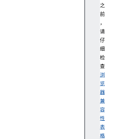
之
前
，
请
仔
细
检
查
浏
览
器
兼
容
性
表
格