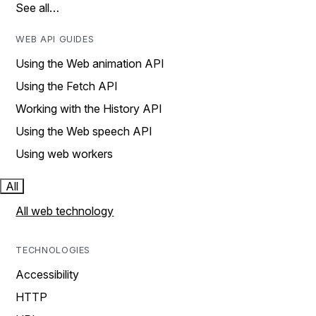
See all…
WEB API GUIDES
Using the Web animation API
Using the Fetch API
Working with the History API
Using the Web speech API
Using web workers
All
All web technology
TECHNOLOGIES
Accessibility
HTTP