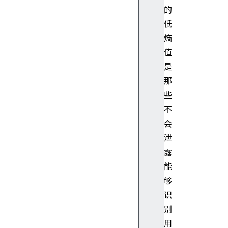
的
低
熵
值
是
那
些
不
会
泄
露
能
够
识
别
用