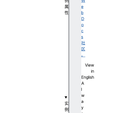
例
W
属
e
性
b
br
D
an
o
ds
c
s
mo
社
bi
区
le
。
View
pl
in
at
English
fo
A
rm
l
w
a
实
y
例