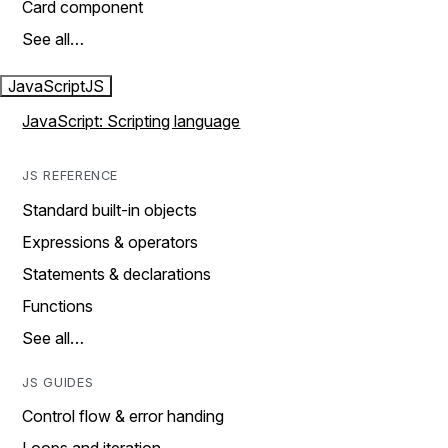
Card component
See all…
JavaScript
JS
JavaScript: Scripting language
JS REFERENCE
Standard built-in objects
Expressions & operators
Statements & declarations
Functions
See all…
JS GUIDES
Control flow & error handing