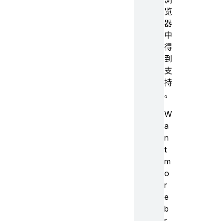
览
器
中
得
到
支
持
。
W
a
n
t
m
o
r
e
b
r