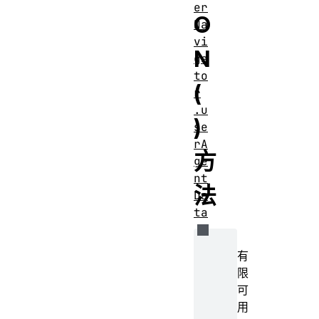
er
O
Na
vi
N
ga
to
(
r
.u
)
se
rA
方
ge
nt
法
Da
ta
有
限
可
用