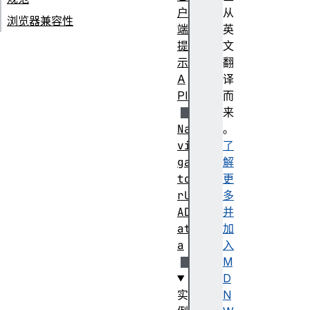
户
从
浏览器兼容性
端
英
提
文
示
翻
A
译
PI
而
来
Na
。
vi
了
ga
解
to
更
rU
多
AD
并
at
加
a
入
M
D
实
N