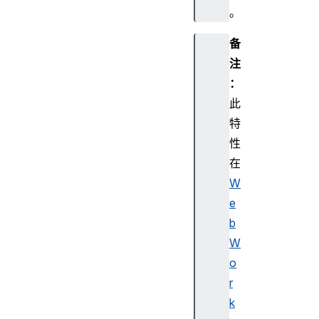
。
备
注
：
此
特
性
在
W
e
b
W
o
r
k