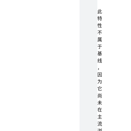
此
特
性
不
属
于
基
线
，
因
为
它
尚
未
在
主
流
浏