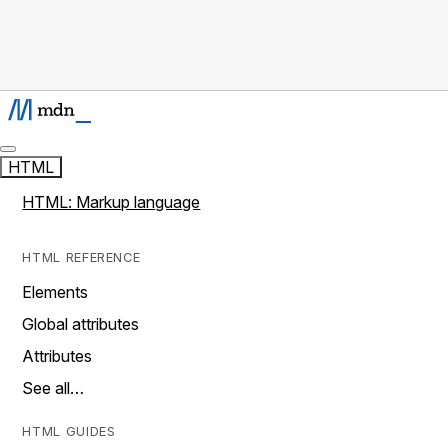
HTML
HTML: Markup language
HTML REFERENCE
Elements
Global attributes
Attributes
See all…
HTML GUIDES