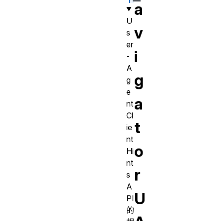
a
U
v
s
er
i
-
A
g
g
e
a
nt
Cl
t
ie
nt
o
Hi
nt
r
s
A
U
PI
的