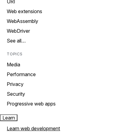
URI
Web extensions
WebAssembly
WebDriver
See all…
TOPICS
Media
Performance
Privacy
Security
Progressive web apps
Learn
Learn web development