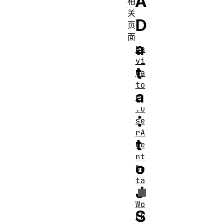
A
相
关
D
页
面
a
Na
vi
t
ga
to
a
r
.u
：
se
rA
t
ge
nt
o
Da
ta
J
Wo
S
rk