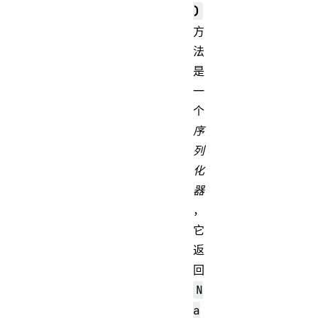
)
方
法
是
一
个
序
列
化
器
，
它
返
回
N
a