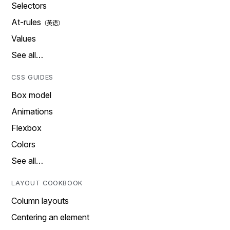
Selectors
At-rules
Values
See all…
CSS GUIDES
Box model
Animations
Flexbox
Colors
See all…
LAYOUT COOKBOOK
Column layouts
Centering an element