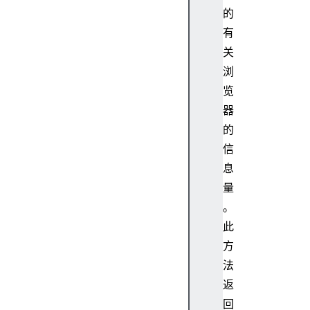
的
有
关
浏
览
器
的
信
息
量
。
此
方
法
返
回