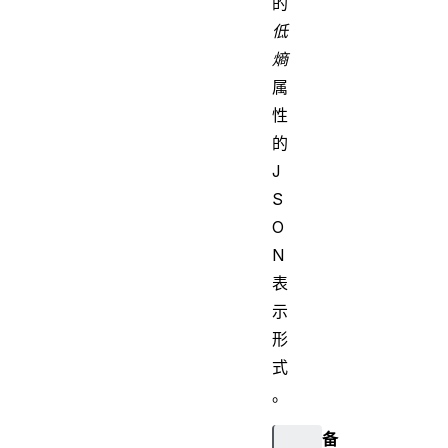
的
低
熵
属
性
的
J
S
O
N
表
示
形
式
。
备