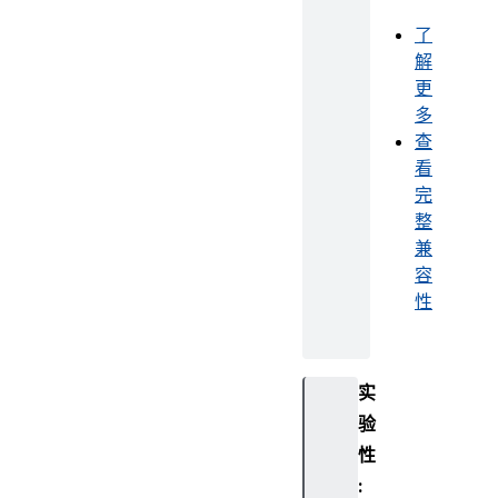
了
解
更
多
查
看
完
整
兼
容
性
实
验
性
: