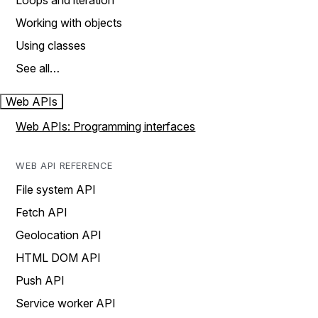
Loops and iteration
Working with objects
Using classes
See all…
Web APIs
Web APIs: Programming interfaces
WEB API REFERENCE
File system API
Fetch API
Geolocation API
HTML DOM API
Push API
Service worker API