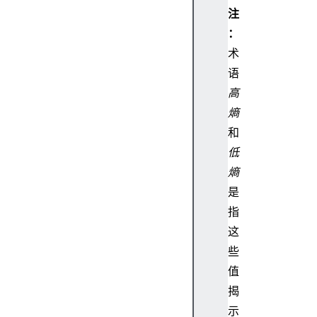
注
：
术
语
高
熵
和
低
熵
是
指
这
些
值
揭
示