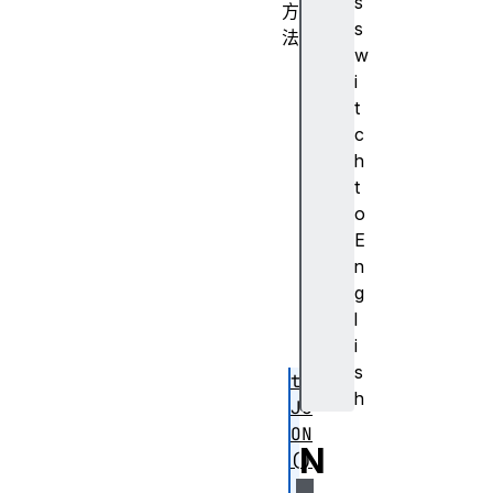
s
方
s
法
w
ge
i
tH
t
ig
c
hE
h
nt
t
ro
o
py
E
Va
n
lu
g
es
l
()
i
s
to
h
JS
ON
N
()