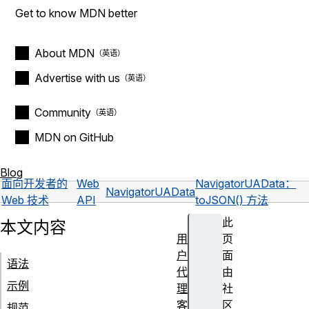
Get to know MDN better
About MDN
Advertise with us
Community
MDN on GitHub
Blog
面向开发者的
Web
NavigatorUAData：
NavigatorUAData
Web 技术
API
toJSON() 方法
此
本文内容
用
页
户
面
语法
代
由
示例
理
社
客
区
规范