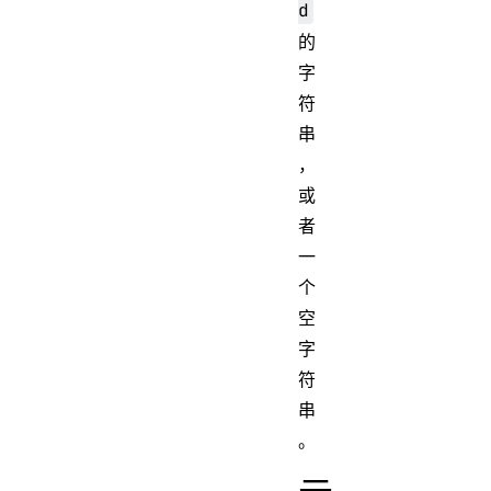
d
的
字
符
串
，
或
者
一
个
空
字
符
串
。