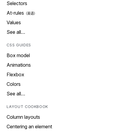
Selectors
At-rules
Values
See all…
CSS GUIDES
Box model
Animations
Flexbox
Colors
See all…
LAYOUT COOKBOOK
Column layouts
Centering an element