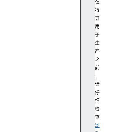
i
在
o
将
n
其
C
用
u
于
r
生
r
e
产
n
之
t
前
E
，
n
请
t
仔
r
y
细
C
检
h
查
a
浏
n