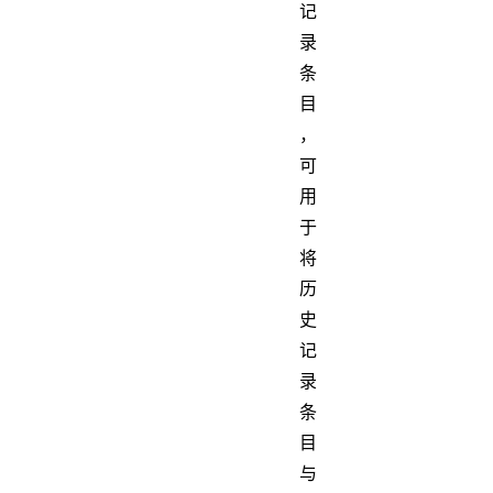
记
录
条
目
，
可
用
于
将
历
史
记
录
条
目
与