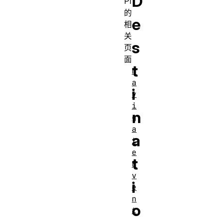
D
PI
的
e
相
关
s
页
面
t
N
a
i
v
i
n
g
a
a
t
e
t
E
v
i
e
n
o
t