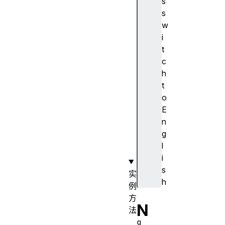
s
m
s
e
w
D
i
o
t
c
c
u
h
m
t
e
o
n
E
t
n
u
g
r
l
l
i
s
实
h
例
方
N
法
g