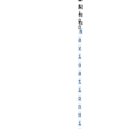
t
回
i
目
o
标
n
N
a
v
i
g
a
t
i
o
n
H
i