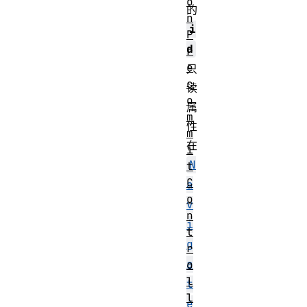
o
的
n
i
P
d
r
e
只
c
读
o
属
m
性
m
在
i
N
t
C
a
o
v
n
i
t
g
r
a
o
l
t
l
e