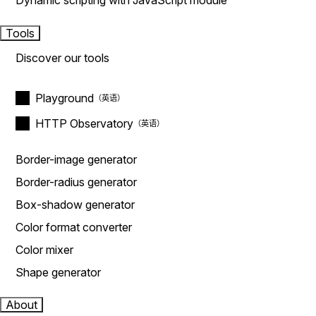
Dynamic scripting with JavaScript module
Tools
Discover our tools
Playground
HTTP Observatory
Border-image generator
Border-radius generator
Box-shadow generator
Color format converter
Color mixer
Shape generator
About