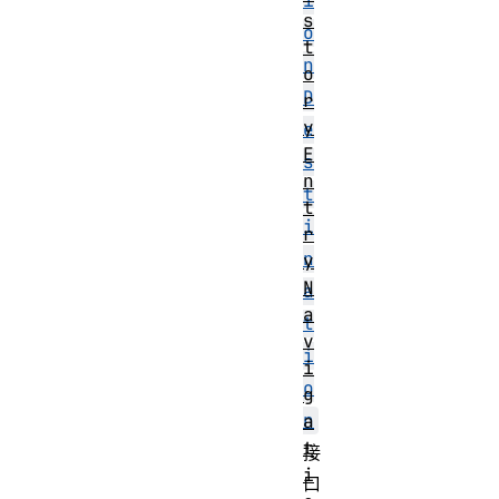
i
s
o
t
n
o
D
r
y
e
E
s
n
t
t
i
r
n
y
N
a
a
t
v
i
i
o
g
n
a
t
接
i
口