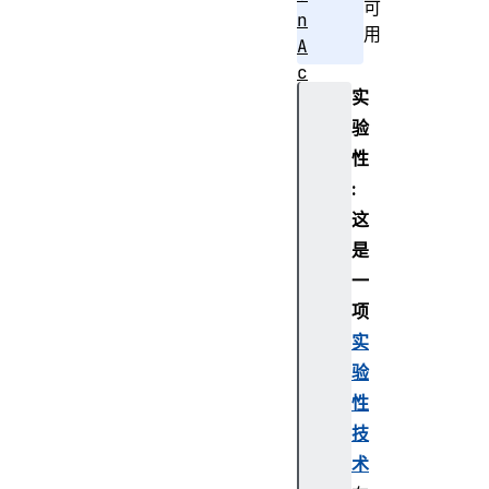
可
n
用
A
c
实
t
i
验
v
性
a
:
t
这
i
是
o
一
n
N
项
a
实
v
验
i
性
g
技
a
术
t