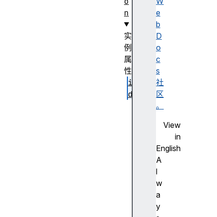
o
W
n
e
b
实
D
例
o
属
c
性
s
i
社
d
区
i
。
n
View
d
in
e
English
x
A
k
l
e
w
y
a
s
y
a