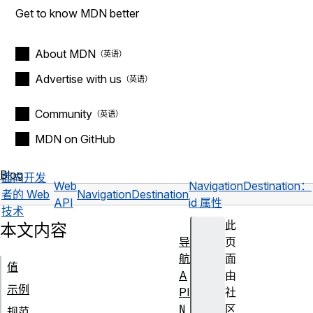
Get to know MDN better
About MDN
Advertise with us
Community
MDN on GitHub
Blog
面向开发
Web
NavigationDestination：
者的 Web
NavigationDestination
API
id 属性
技术
此
本文内容
导
页
航
面
值
A
由
示例
PI
社
N
区
规范