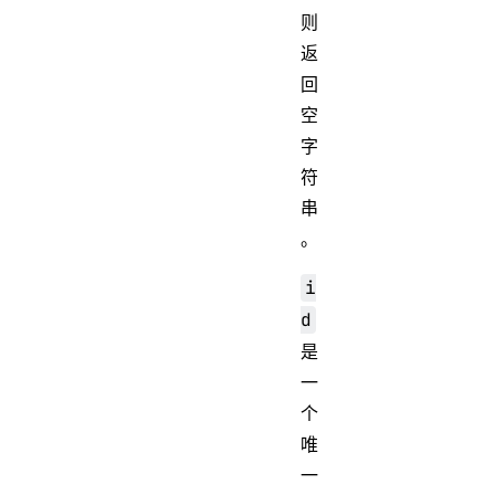
则
返
回
空
字
符
串
。
i
d
是
一
个
唯
一