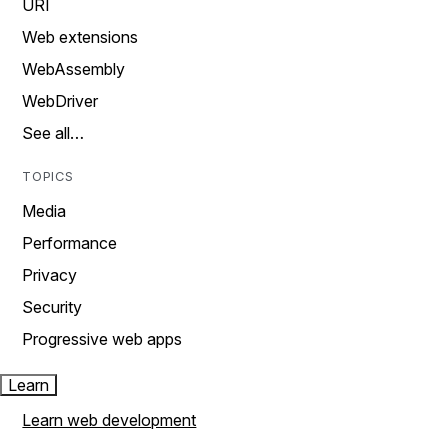
URI
Web extensions
WebAssembly
WebDriver
See all…
TOPICS
Media
Performance
Privacy
Security
Progressive web apps
Learn
Learn web development