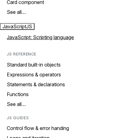
Card component
See all…
JavaScript
JS
JavaScript: Scripting language
JS REFERENCE
Standard built-in objects
Expressions & operators
Statements & declarations
Functions
See all…
JS GUIDES
Control flow & error handing