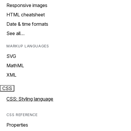
Responsive images
HTML cheatsheet
Date & time formats
See all…
MARKUP LANGUAGES
SVG
MathML
XML
CSS
CSS: Styling language
CSS REFERENCE
Properties