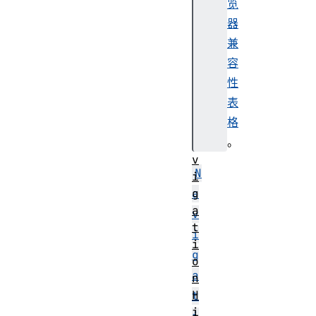
览
g
器
e
E
兼
v
容
e
性
n
表
t
格
N
。
a
v
N
i
g
a
a
v
t
i
i
g
o
a
n
H
t
i