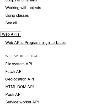
Loops and iteration
Working with objects
Using classes
See all…
Web APIs
Web APIs: Programming interfaces
WEB API REFERENCE
File system API
Fetch API
Geolocation API
HTML DOM API
Push API
Service worker API