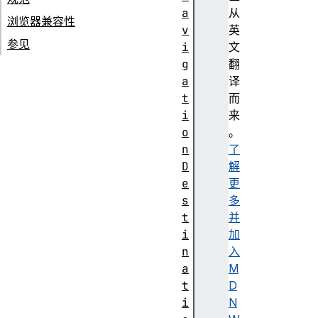
a
从
浏览器兼容性
v
英
参见
i
文
g
翻
a
译
t
而
i
来
o
。
n
了
D
解
e
更
s
多
t
并
i
加
n
入
a
M
t
D
i
N