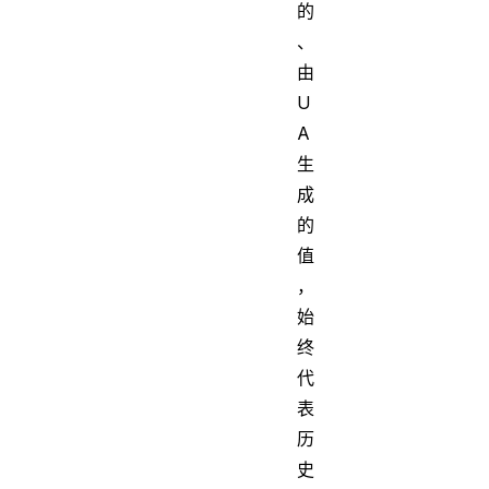
的
、
由
U
A
生
成
的
值
，
始
终
代
表
历
史