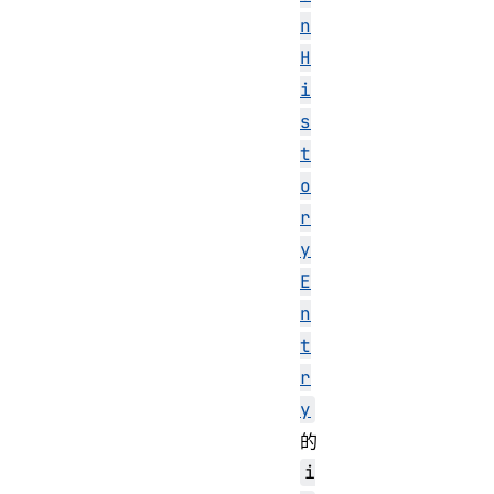
n
H
i
s
t
o
r
y
E
n
t
r
y
的
i