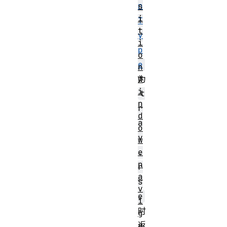
n
s
i
T
t
y
i
p
o
e
n
W
为
i
t
n
r
d
a
o
v
w
.
e
n
r
a
s
v
e
i
时
g
a
返