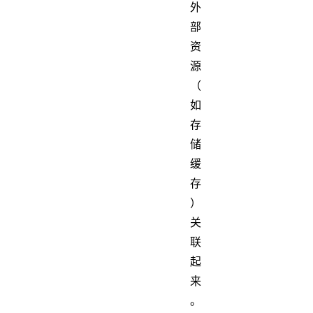
外
部
资
源
（
如
存
储
缓
存
）
关
联
起
来
。