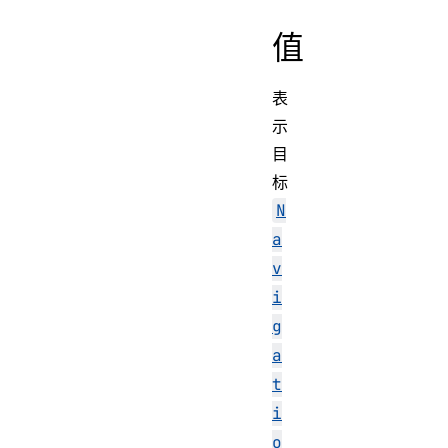
值
表
示
目
标
N
a
v
i
g
a
t
i
o