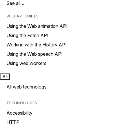
See all…
WEB API GUIDES
Using the Web animation API
Using the Fetch API
Working with the History API
Using the Web speech API
Using web workers
All
All web technology
TECHNOLOGIES
Accessibility
HTTP