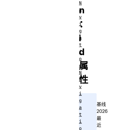
N
n
a
v
：
i
g
i
a
t
d
i
o
属
n
N
性
a
v
i
g
基线
a
2026
t
最
i
近
o