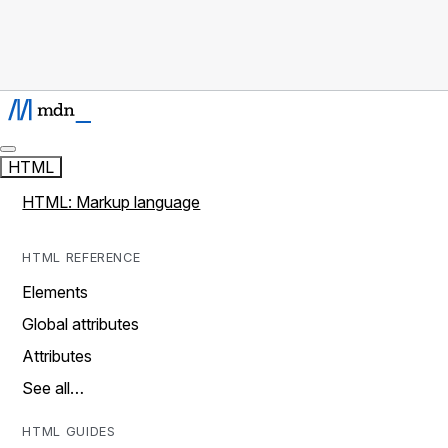
HTML
HTML: Markup language
HTML REFERENCE
Elements
Global attributes
Attributes
See all…
HTML GUIDES