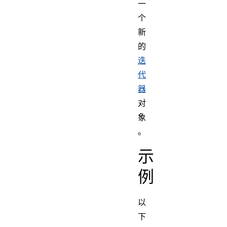
一
个
新
的
迭
代
器
对
象
。
示
例
以
下