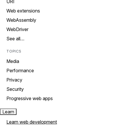
URI
Web extensions
WebAssembly
WebDriver
See all…
TOPICS
Media
Performance
Privacy
Security
Progressive web apps
Learn
Learn web development