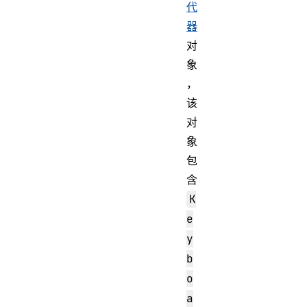
代
器
对
象
，
该
对
象
包
含
K
e
y
b
o
a