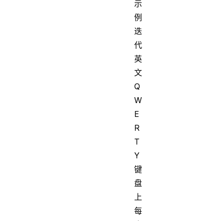
示
例
迭
代
英
文
Q
W
E
R
T
Y
键
盘
上
每