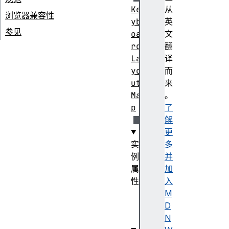
Ke
从
浏览器兼容性
yb
英
参见
oa
文
rd
翻
La
译
yo
而
ut
来
Ma
。
p
了
解
更
实
多
例
并
属
加
性
入
si
M
ze
D
N