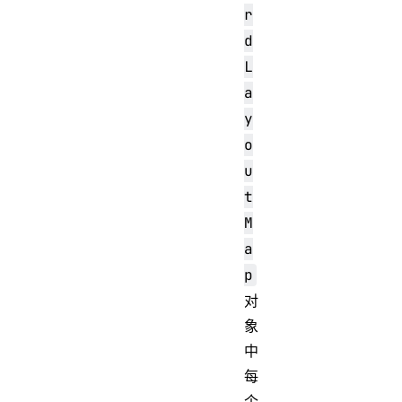
r
d
L
a
y
o
u
t
M
a
p
对
象
中
每
个