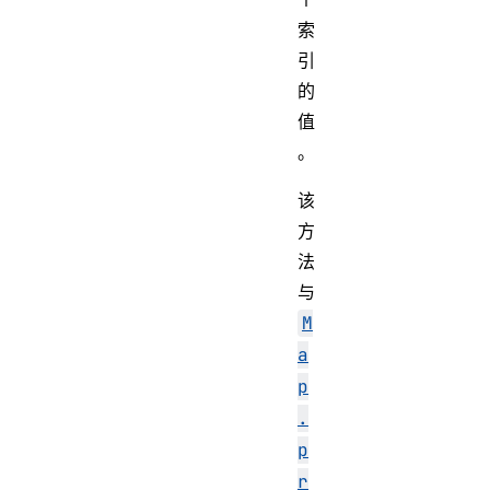
索
引
的
值
。
该
方
法
与
M
a
p
.
p
r