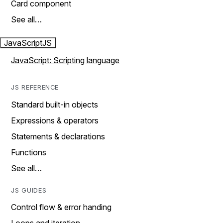
Card component
See all…
JavaScript
JS
JavaScript: Scripting language
JS REFERENCE
Standard built-in objects
Expressions & operators
Statements & declarations
Functions
See all…
JS GUIDES
Control flow & error handing