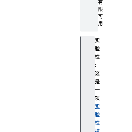
有
限
可
用
实
验
性
:
这
是
一
项
实
验
性
技