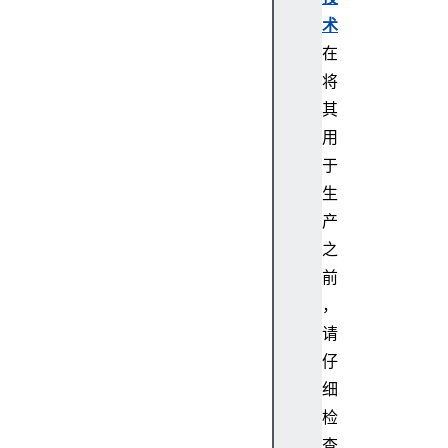
术
在
将
其
用
于
生
产
之
前
，
请
仔
细
检
查