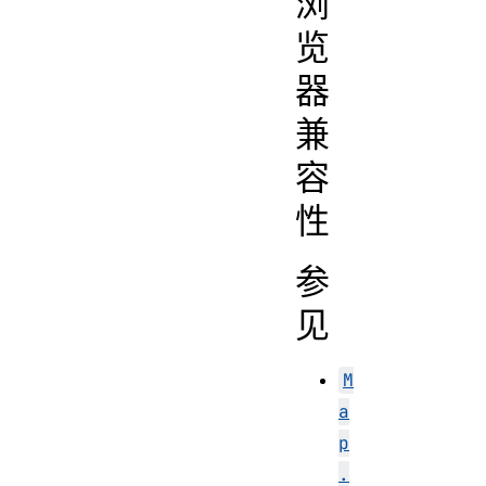
浏
览
器
兼
容
性
参
见
M
a
p
.