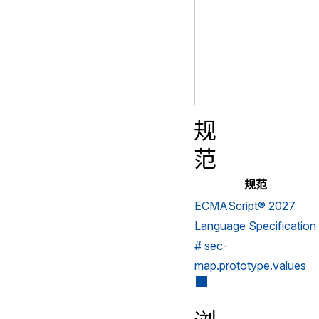
=> {

  for (const key of keyboardLayoutMap.values()) {

    console.log(`${key} 键`);

  }

规
范
规范
ECMAScript® 2027
Language Specification
# sec-
map.prototype.values