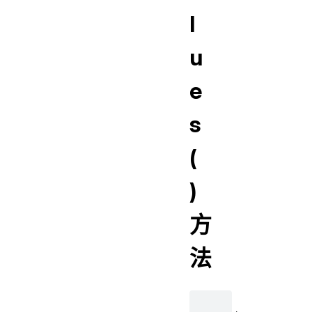
l
u
e
s
(
)
方
法