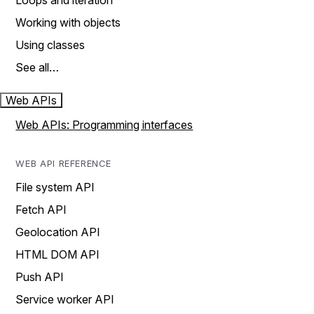
Loops and iteration
Working with objects
Using classes
See all…
Web APIs
Web APIs: Programming interfaces
WEB API REFERENCE
File system API
Fetch API
Geolocation API
HTML DOM API
Push API
Service worker API