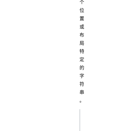
个
位
置
或
布
局
特
定
的
字
符
串
。
js
navigator.keyboar