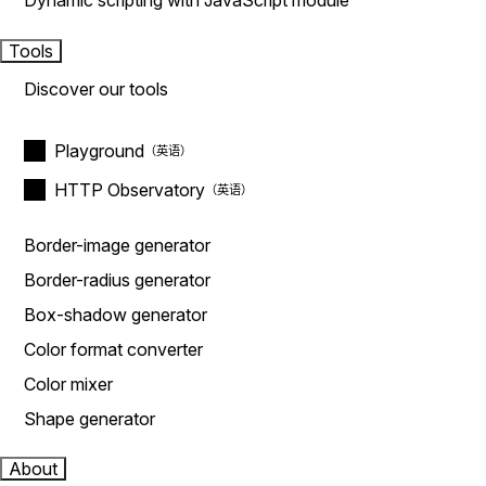
Dynamic scripting with JavaScript module
Tools
Discover our tools
Playground
HTTP Observatory
Border-image generator
Border-radius generator
Box-shadow generator
Color format converter
Color mixer
Shape generator
About