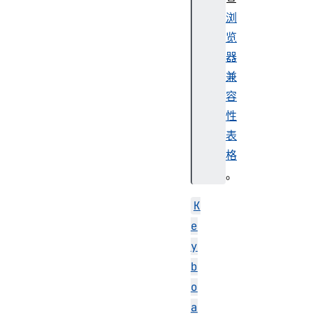
浏
览
器
兼
容
性
表
格
。
K
e
y
b
o
a