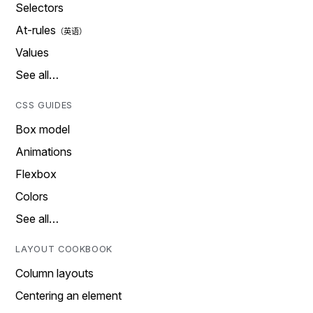
Selectors
At-rules
Values
See all…
CSS GUIDES
Box model
Animations
Flexbox
Colors
See all…
LAYOUT COOKBOOK
Column layouts
Centering an element