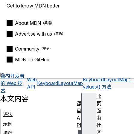
Get to know MDN better
About MDN
Advertise with us
Community
MDN on GitHub
Blog
面向开发者
Web
KeyboardLayoutMap：
的 Web 技
KeyboardLayoutMap
API
values() 方法
术
此
本文内容
键
页
盘
面
语法
A
由
示例
PI
社
区
规范