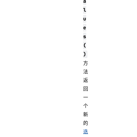
a
l
u
e
s
(
)
方
法
返
回
一
个
新
的
迭