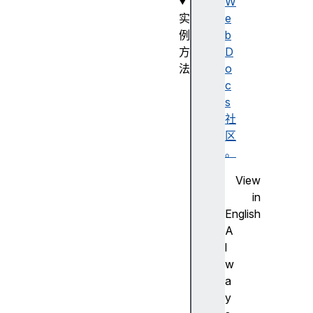
W
实
e
例
b
方
D
法
o
en
c
tr
s
ie
社
s(
区
)
。
View
fo
in
rE
English
ac
A
h(
l
)
w
a
ge
y
t(