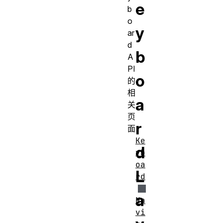
e
b
o
y
ar
d
b
A
PI
o
的
相
a
关
页
r
面
Ke
d
yb
oa
L
rd
a
Na
vi