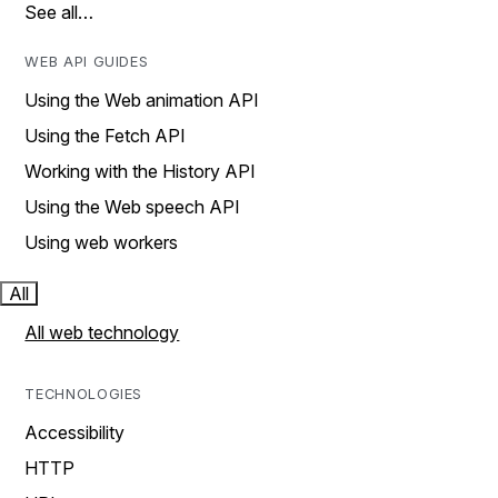
See all…
WEB API GUIDES
Using the Web animation API
Using the Fetch API
Working with the History API
Using the Web speech API
Using web workers
All
All web technology
TECHNOLOGIES
Accessibility
HTTP