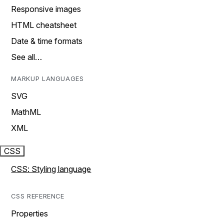
Responsive images
HTML cheatsheet
Date & time formats
See all…
MARKUP LANGUAGES
SVG
MathML
XML
CSS
CSS: Styling language
CSS REFERENCE
Properties