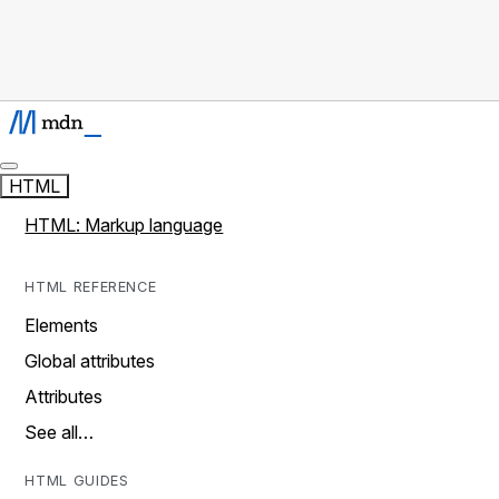
HTML
HTML: Markup language
HTML REFERENCE
Elements
Global attributes
Attributes
See all…
HTML GUIDES