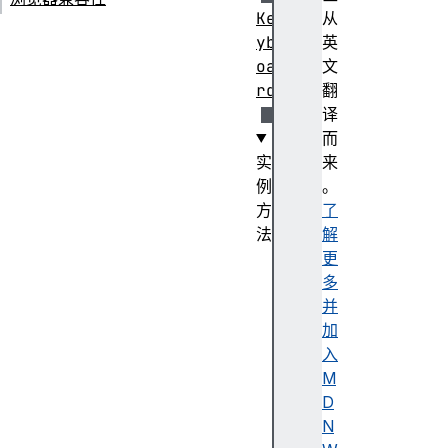
Ke
从
yb
英
oa
文
rd
翻
译
而
实
来
例
。
方
了
法
解
ge
更
tL
多
ay
并
ou
加
tM
入
ap
M
()
D
N