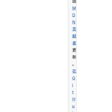
由
M
D
N
贡
献
者
更
新
。
在
G
i
t
H
u