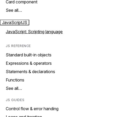
Card component
See all…
JavaScript
JS
JavaScript: Scripting language
JS REFERENCE
Standard built-in objects
Expressions & operators
Statements & declarations
Functions
See all…
JS GUIDES
Control flow & error handing