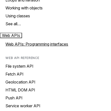
Loops and iteration
Working with objects
Using classes
See all…
Web APIs
Web APIs: Programming interfaces
WEB API REFERENCE
File system API
Fetch API
Geolocation API
HTML DOM API
Push API
Service worker API