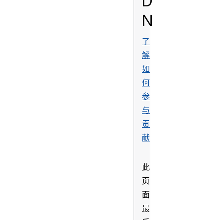
D
N
了
解
如
何
参
与
贡
献
此
页
面
最