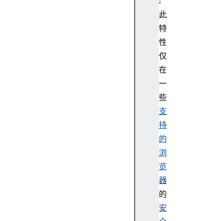
:
此
特
性
仅
在
一
些
支
持
的
浏
览
器
的
安