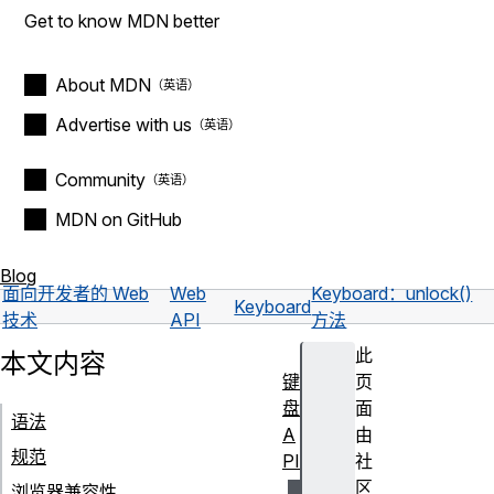
Get to know MDN better
About MDN
Advertise with us
Community
MDN on GitHub
Blog
面向开发者的 Web
Web
Keyboard：unlock()
Keyboard
技术
API
方法
此
本文内容
键
页
盘
面
语法
A
由
规范
PI
社
区
浏览器兼容性