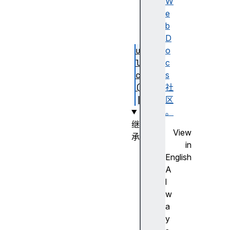
lo
W
ck
e
()
b
D
un
o
lo
c
ck
s
()
社
区
。
继
View
承
in
E
English
v
A
e
l
n
w
t
a
T
y
a