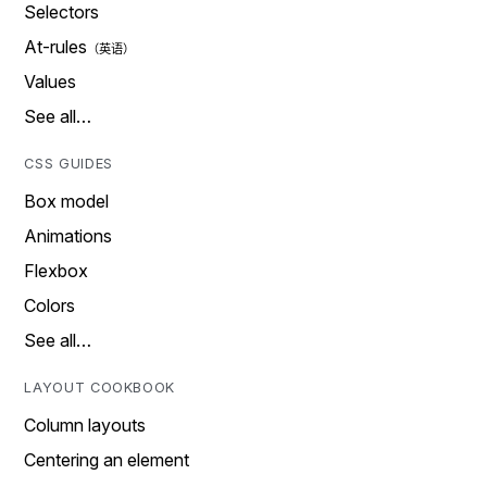
Selectors
At-rules
Values
See all…
CSS GUIDES
Box model
Animations
Flexbox
Colors
See all…
LAYOUT COOKBOOK
Column layouts
Centering an element