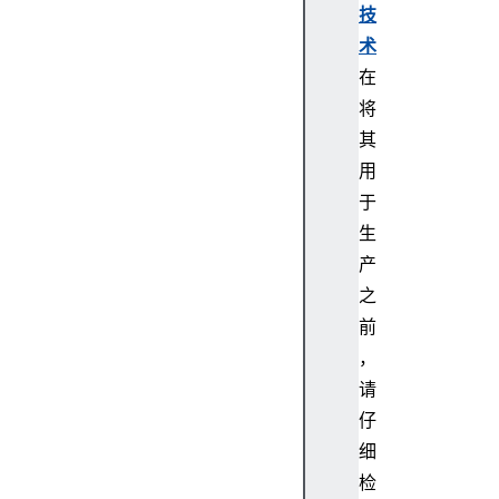
技
术
在
将
其
用
于
生
产
之
前
，
请
仔
细
检