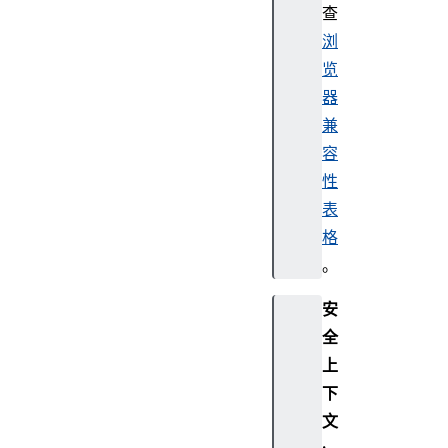
查
浏
览
器
兼
容
性
表
格
。
安
全
上
下
文