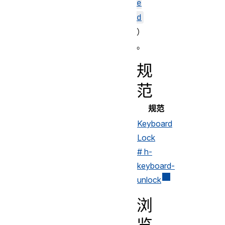
e
d
）
。
规
范
规范
Keyboard
Lock
# h-
keyboard-
unlock
浏