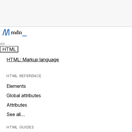
HTML
HTML: Markup language
HTML REFERENCE
Elements
Global attributes
Attributes
See all…
HTML GUIDES