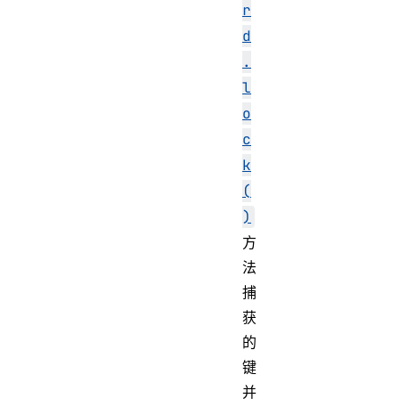
r
d
.
l
o
c
k
(
)
方
法
捕
获
的
键
并