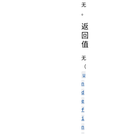
无
。
返
回
值
无
（
u
n
d
e
f
i
n