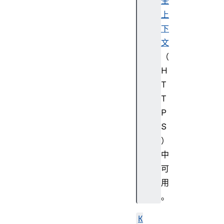
全
上
下
文
（
H
T
T
P
S
）
中
可
用
。
K