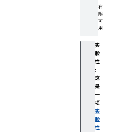
有
限
可
用
实
验
性
:
这
是
一
项
实
验
性