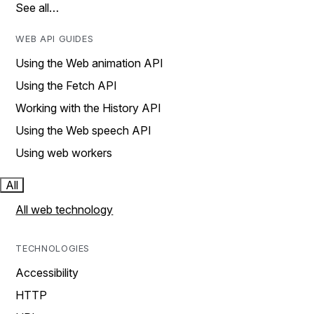
See all…
WEB API GUIDES
Using the Web animation API
Using the Fetch API
Working with the History API
Using the Web speech API
Using web workers
All
All web technology
TECHNOLOGIES
Accessibility
HTTP