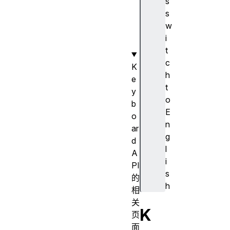
s
r
s
g
w
e
i
t
t
c
K
h
e
t
y
o
b
E
o
n
ar
g
d
l
A
i
PI
s
的
h
相
关
K
页
面