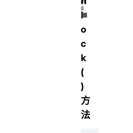
n
ar
d
l
o
c
k
(
)
方
法