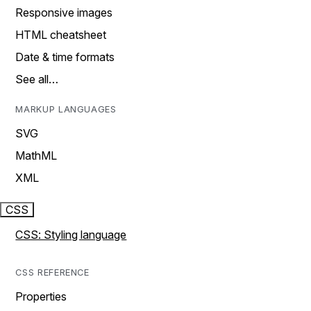
Responsive images
HTML cheatsheet
Date & time formats
See all…
MARKUP LANGUAGES
SVG
MathML
XML
CSS
CSS: Styling language
CSS REFERENCE
Properties