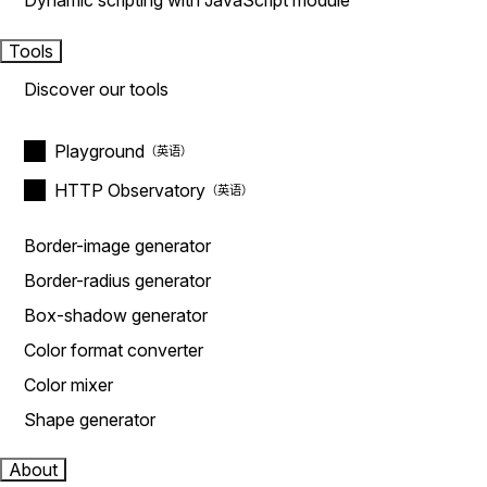
Dynamic scripting with JavaScript module
Tools
Discover our tools
Playground
HTTP Observatory
Border-image generator
Border-radius generator
Box-shadow generator
Color format converter
Color mixer
Shape generator
About