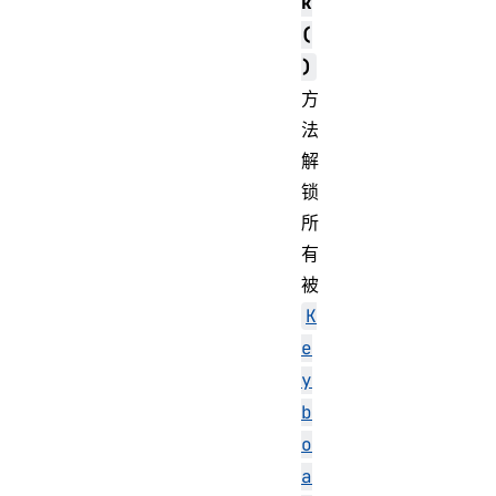
k
(
)
方
法
解
锁
所
有
被
K
e
y
b
o
a