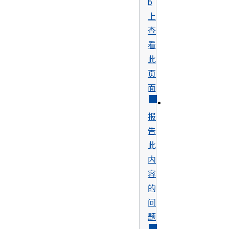
b
上
查
看
此
页
面
•
报
告
此
内
容
的
问
题