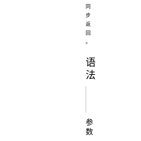
同
步
返
回
。
语
法
js
参
数