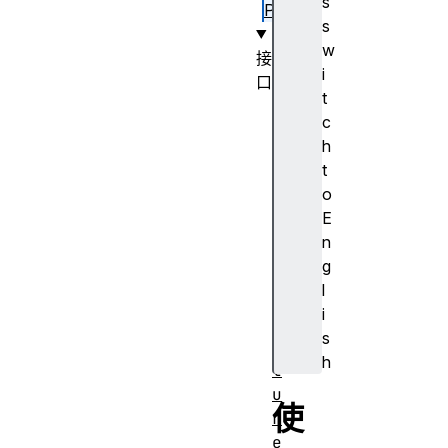
s
PI
s
w
接
i
口
t
D
c
o
h
c
t
u
o
m
E
e
n
n
g
t
l
P
i
i
s
c
h
t
u
使
r
e