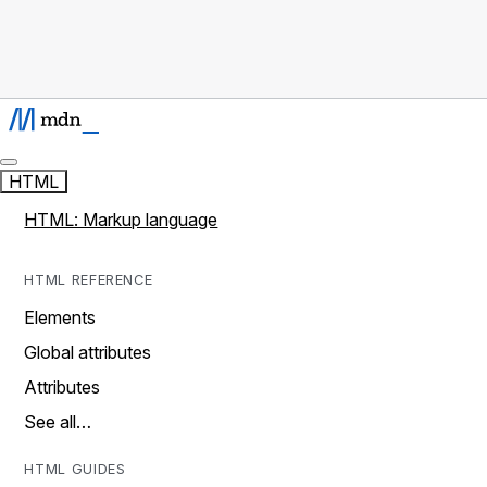
HTML
HTML: Markup language
HTML REFERENCE
Elements
Global attributes
Attributes
See all…
HTML GUIDES