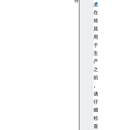
件
术
D
在
o
将
c
u
其
m
用
e
于
n
生
t
产
P
之
i
c
前
t
，
u
请
r
仔
e
细
I
检
n
P
查