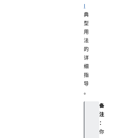
I
典
型
用
法
的
详
细
指
导
。
备
注
：
你