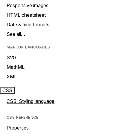
Responsive images
HTML cheatsheet
Date & time formats
See all…
MARKUP LANGUAGES
SVG
MathML
XML
CSS
CSS: Styling language
CSS REFERENCE
Properties