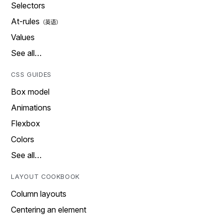
Selectors
At-rules
Values
See all…
CSS GUIDES
Box model
Animations
Flexbox
Colors
See all…
LAYOUT COOKBOOK
Column layouts
Centering an element