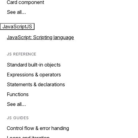
Card component
See all…
JavaScript
JS
JavaScript: Scripting language
JS REFERENCE
Standard built-in objects
Expressions & operators
Statements & declarations
Functions
See all…
JS GUIDES
Control flow & error handing