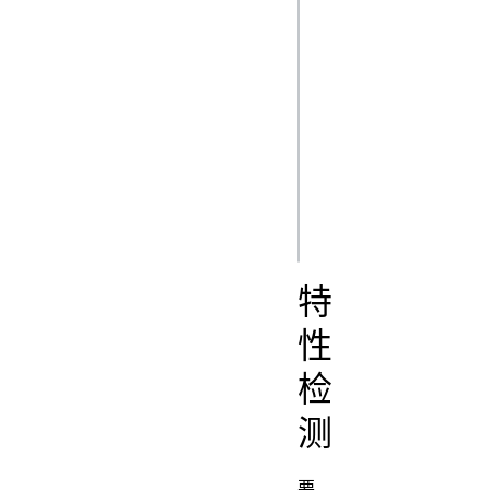
        Document Picture-in-Picture API 不
可用

      </p>

      <p></p>

    </div>

  </div>

特
性
检
测
要