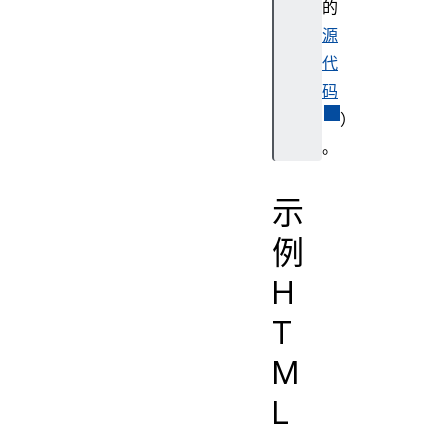
的
源
代
码
）
。
示
例
H
T
M
L