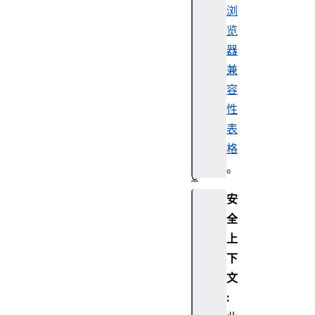
i
浏
c
览
t
器
u
兼
r
容
e
:
性
e
表
n
格
t
。
e
r
安
全
上
下
文
: