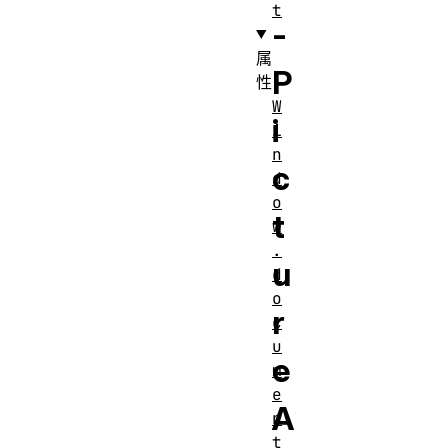
t
-
属
P
性
W
i
i
n
c
d
o
t
w
.
u
d
o
r
c
u
e
m
e
A
n
t