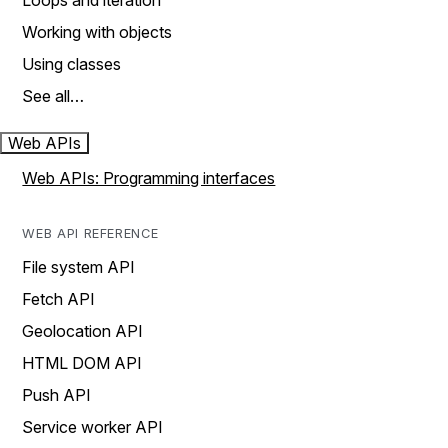
Loops and iteration
Working with objects
Using classes
See all…
Web APIs
Web APIs: Programming interfaces
WEB API REFERENCE
File system API
Fetch API
Geolocation API
HTML DOM API
Push API
Service worker API