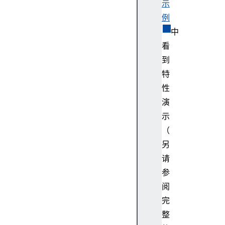
示
例
中
看
到
特
性
演
示
（
另
请
参
阅
完
整