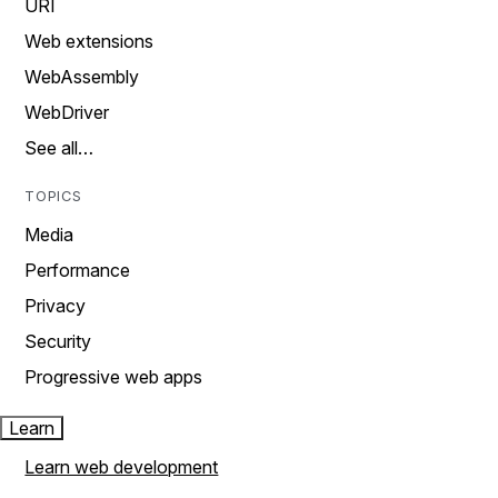
URI
Web extensions
WebAssembly
WebDriver
See all…
TOPICS
Media
Performance
Privacy
Security
Progressive web apps
Learn
Learn web development