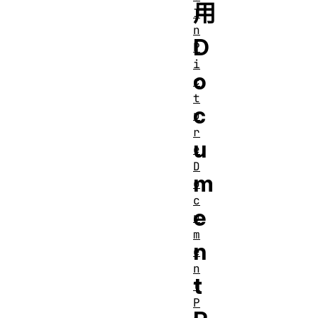
用
I
n
D
P
i
o
c
t
c
u
r
u
e
D
m
o
c
e
u
m
n
e
n
t
t
P