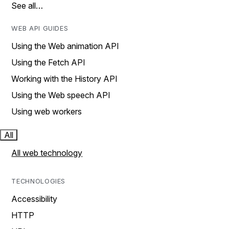
See all…
WEB API GUIDES
Using the Web animation API
Using the Fetch API
Working with the History API
Using the Web speech API
Using web workers
All
All web technology
TECHNOLOGIES
Accessibility
HTTP