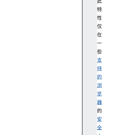
此
特
性
仅
在
一
些
支
持
的
浏
览
器
的
安
全