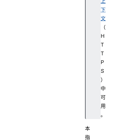
上
下
文
（
H
T
T
P
S
）
中
可
用
。
本
指