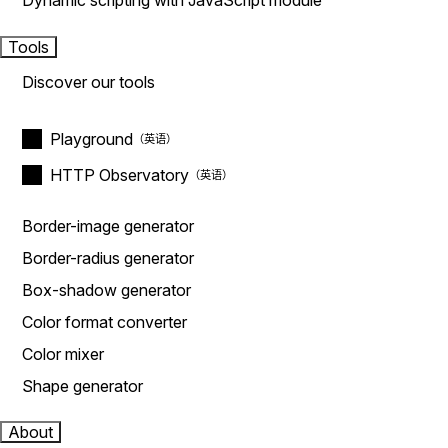
Dynamic scripting with JavaScript module
Tools
Discover our tools
Playground
HTTP Observatory
Border-image generator
Border-radius generator
Box-shadow generator
Color format converter
Color mixer
Shape generator
About