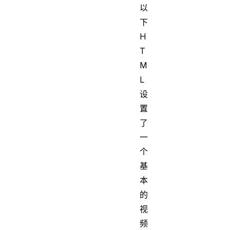
以
下
H
T
M
L
设
置
了
一
个
基
本
的
视
频