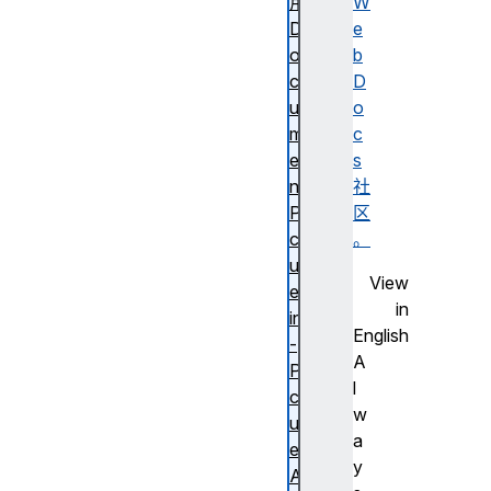
用
W
D
e
o
b
c
D
u
o
m
c
e
s
nt
社
Pi
区
ct
。
ur
View
e-
in
in
English
-
A
Pi
l
ct
w
ur
a
e
y
A