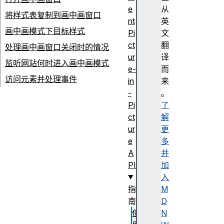
e
从
将样式表复制到画中画窗口
nt
英
画中画模式下目标样式
Pi
文
ct
翻
处理画中画窗口关闭时的情况
ur
译
监听网站何时进入画中画模式
e-
而
访问元素并处理事件
in
来
-
。
Pi
了
ct
解
ur
更
e
多
A
并
PI
加
入
指
M
南
D
使
N