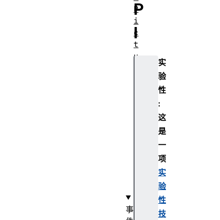
P
P
i
I
c
t
u
实
r
验
e
性
I
n
:
P
这
i
是
c
一
t
项
u
实
r
e
验
性
事
技