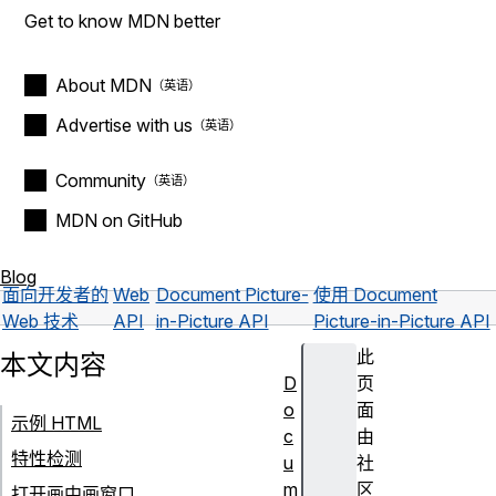
Get to know MDN better
About MDN
Advertise with us
Community
MDN on GitHub
Blog
面向开发者的
Web
Document Picture-
使用 Document
Web 技术
API
in-Picture API
Picture-in-Picture API
此
本文内容
D
页
o
面
示例 HTML
c
由
特性检测
u
社
m
区
打开画中画窗口