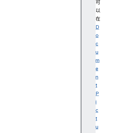
可
以
在
D
o
c
u
m
e
n
t
P
i
c
t
u