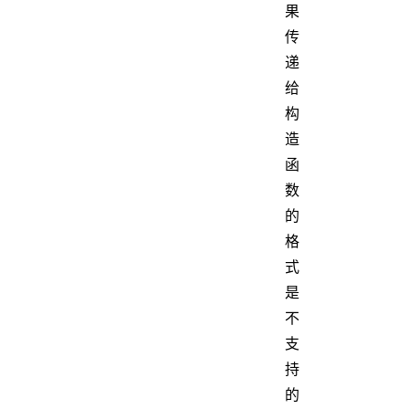
果
传
递
给
构
造
函
数
的
格
式
是
不
支
持
的