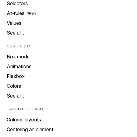
Selectors
At-rules
Values
See all…
CSS GUIDES
Box model
Animations
Flexbox
Colors
See all…
LAYOUT COOKBOOK
Column layouts
Centering an element