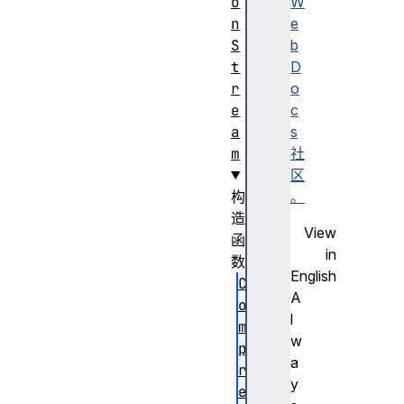
o
W
n
e
S
b
t
D
r
o
e
c
a
s
m
社
区
构
。
造
View
函
in
数
English
C
A
o
l
m
w
p
a
r
y
e