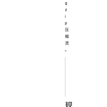
g
z
i
p
压
缩
流
。
js
const compressedR
inputReadableStre
  new CompressionStream("gzip"),

规