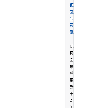
何
参
与
贡
献
此
页
面
最
后
更
新
于
2
0