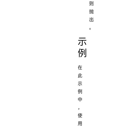
则
抛
出
。
示
例
在
此
示
例
中
，
使
用