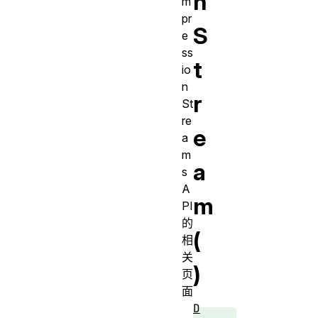
n
m
pr
S
e
ss
t
io
n
r
St
re
e
a
m
a
s
A
m
PI
的
(
相
关
)
页
面
D