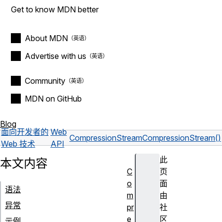
Get to know MDN better
About MDN
Advertise with us
Community
MDN on GitHub
Blog
面向开发者的
Web
CompressionStream
CompressionStream()
Web 技术
API
此
本文内容
C
页
o
面
语法
m
由
异常
pr
社
e
区
示例