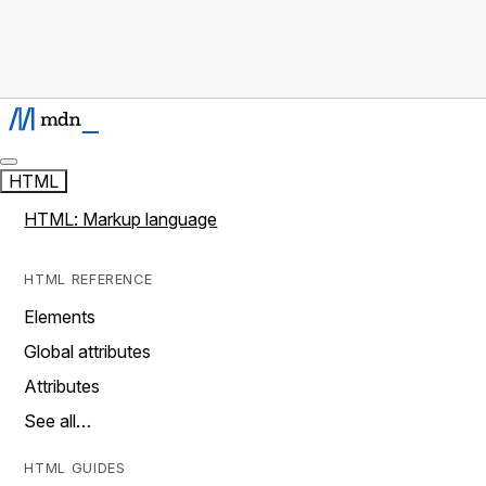
HTML
HTML: Markup language
HTML REFERENCE
Elements
Global attributes
Attributes
See all…
HTML GUIDES