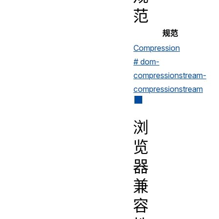
范
规范
Compression
# dom-
compressionstream-
compressionstream
浏
览
器
兼
容