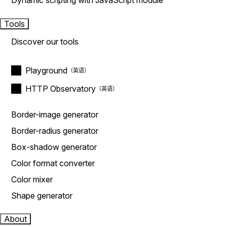
Dynamic scripting with JavaScript module
Tools
Discover our tools
Playground
HTTP Observatory
Border-image generator
Border-radius generator
Box-shadow generator
Color format converter
Color mixer
Shape generator
About