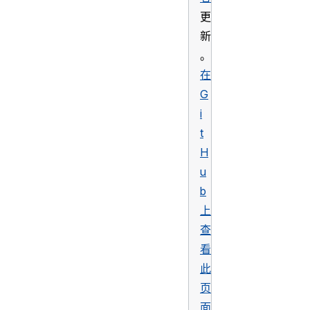
更
新
。
在
G
i
t
H
u
b
上
查
看
此
页
面