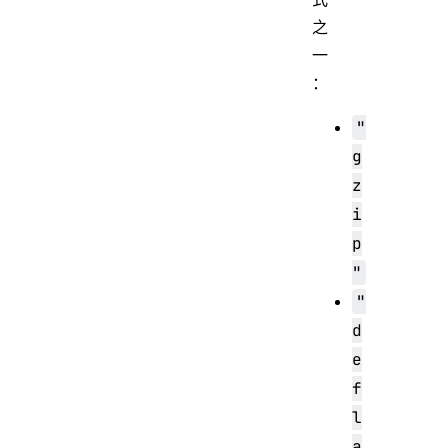
之
一
：
"
g
z
i
p
"
"
d
e
f
l
a