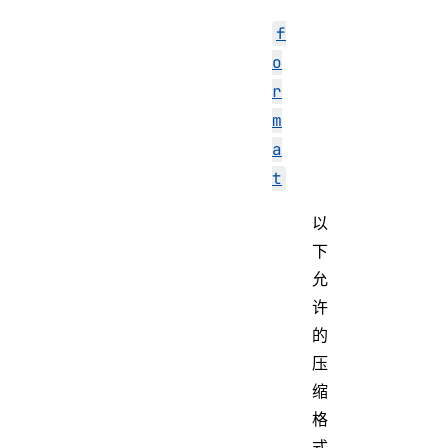
f
o
r
m
a
t
以
下
允
许
的
压
缩
格
式