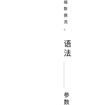
缩
数
据
流
。
语
法
js
new 
参
数