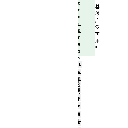
e
基
c
线
o
广
m
泛
p
可
r
用
e
*
s
s
C
i
o
o
n
m
S
p
t
r
r
e
e
a
s
m
s