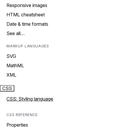
Responsive images
HTML cheatsheet
Date & time formats
See all…
MARKUP LANGUAGES
SVG
MathML
XML
CSS
CSS: Styling language
CSS REFERENCE
Properties