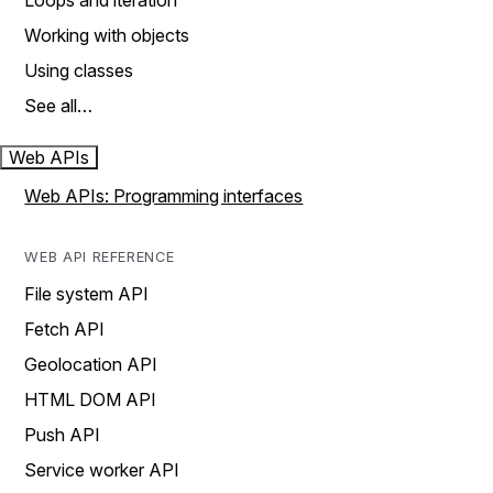
Loops and iteration
Working with objects
Using classes
See all…
Web APIs
Web APIs: Programming interfaces
WEB API REFERENCE
File system API
Fetch API
Geolocation API
HTML DOM API
Push API
Service worker API