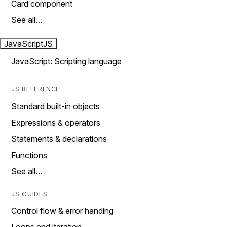
Card component
See all…
JavaScript
JS
JavaScript: Scripting language
JS REFERENCE
Standard built-in objects
Expressions & operators
Statements & declarations
Functions
See all…
JS GUIDES
Control flow & error handing