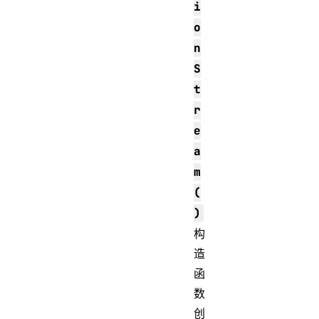
i
o
n
S
t
r
e
a
m
(
)
构
造
函
数
创