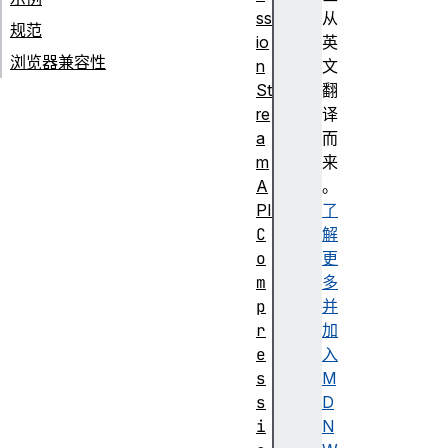
ss
从
规范
io
英
浏览器兼容性
n
文
St
翻
re
译
a
而
m
来
A
。
PI
了
C
解
o
更
m
多
p
并
r
加
e
入
s
M
s
D
i
N