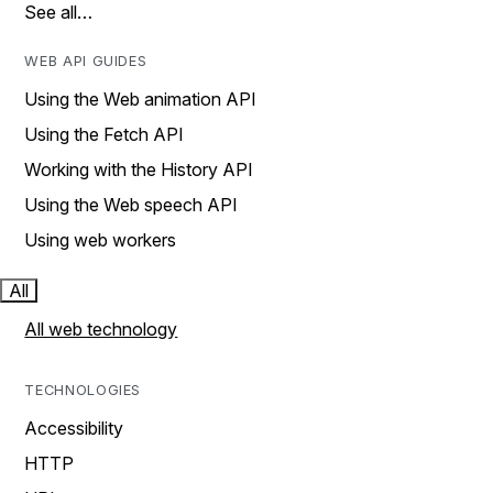
See all…
WEB API GUIDES
Using the Web animation API
Using the Fetch API
Working with the History API
Using the Web speech API
Using web workers
All
All web technology
TECHNOLOGIES
Accessibility
HTTP