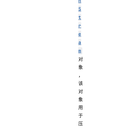
n
S
t
r
e
a
m
对
象
，
该
对
象
用
于
压