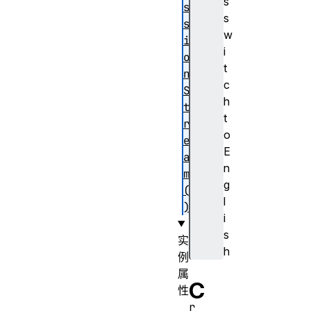
s
s
s
s
w
i
i
o
t
n
c
S
h
t
t
r
o
e
E
a
n
m
g
(
l
)
i
s
实
h
例
属
C
性
r