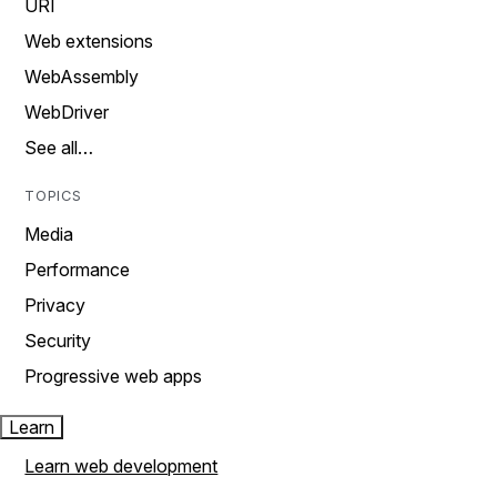
URI
Web extensions
WebAssembly
WebDriver
See all…
TOPICS
Media
Performance
Privacy
Security
Progressive web apps
Learn
Learn web development