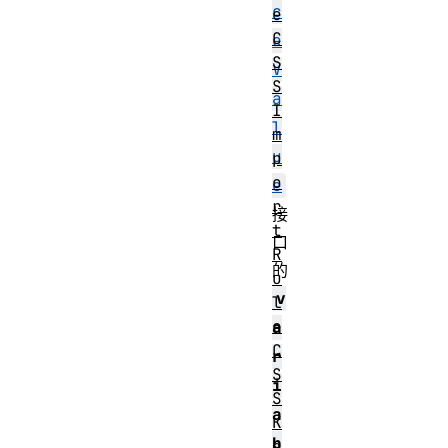
c
e
C
e
S
V
S
a
I
l
m
u
p
o
e
r
接
t
口
R
的
u
v
l
e
a
C
r
S
i
S
a
K
b
e