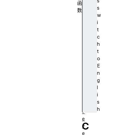
s
函
s
数
w
C
i
S
t
S
c
V
h
a
t
r
o
i
E
a
n
b
g
l
l
e
i
R
s
e
h
f
e
C
r
e