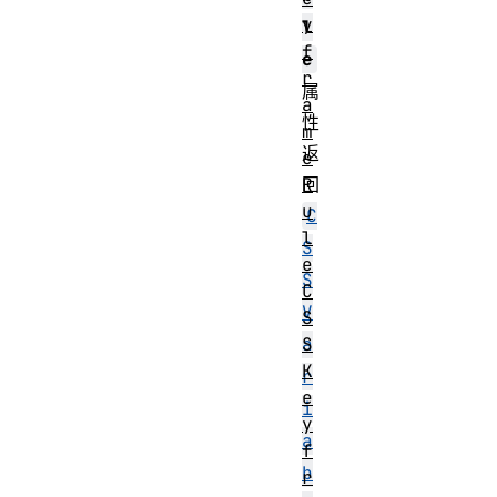
y
l
f
e
r
属
a
性
m
返
e
R
回
u
C
l
S
e
S
C
V
S
S
a
K
r
e
i
y
a
f
b
r