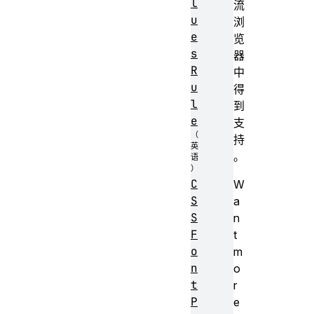
l
流
u
浏
e
览
s
器
R
中
u
得
l
到
e
支
持
。
C
W
S
a
S
n
F
t
o
m
n
o
t
r
P
e