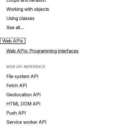
Loops and iteration
Working with objects
Using classes
See all…
Web APIs
Web APIs: Programming interfaces
WEB API REFERENCE
File system API
Fetch API
Geolocation API
HTML DOM API
Push API
Service worker API