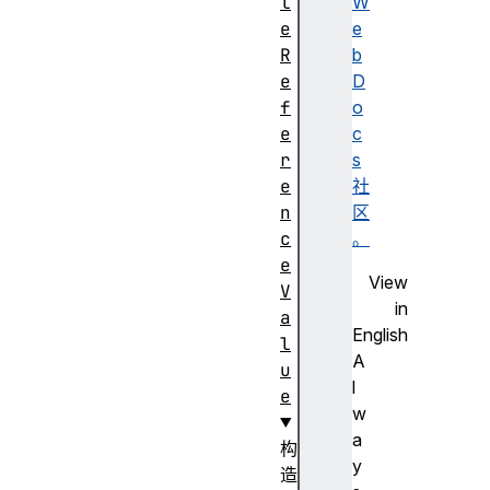
l
W
e
e
R
b
e
D
f
o
e
c
r
s
e
社
n
区
c
。
e
View
V
in
a
English
l
A
u
l
e
w
a
构
y
造