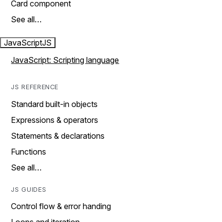
Card component
See all…
JavaScript
JS
JavaScript: Scripting language
JS REFERENCE
Standard built-in objects
Expressions & operators
Statements & declarations
Functions
See all…
JS GUIDES
Control flow & error handing