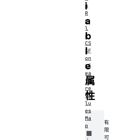
i
n
R
a
u
l
b
e
CS
l
SF
on
e
tF
ea
属
tu
re
性
Va
lu
es
Ma
有
p
限
可