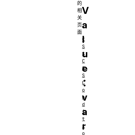
的
V
相
关
a
页
面
l
C
S
u
S
C
e
S
S
：
C
o
v
n
d
a
i
t
r
i
o