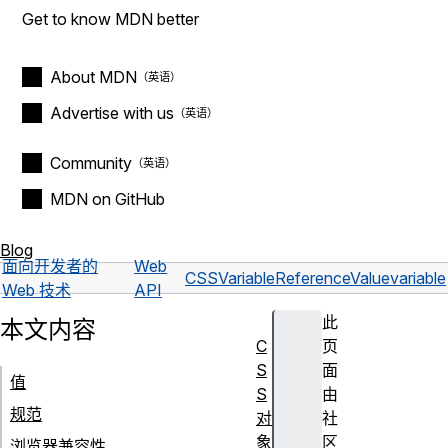
Get to know MDN better
About MDN
Advertise with us
Community
MDN on GitHub
Blog
面向开发者的
Web
CSSVariableReferenceValue
variable
Web 技术
API
此
本文内容
C
页
S
面
值
S
由
规范
对
社
象
区
浏览器兼容性