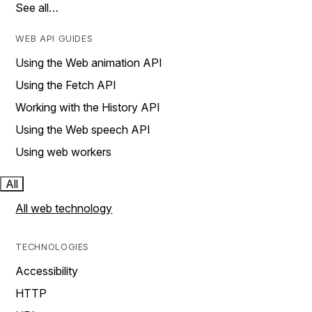
See all…
WEB API GUIDES
Using the Web animation API
Using the Fetch API
Working with the History API
Using the Web speech API
Using web workers
All
All web technology
TECHNOLOGIES
Accessibility
HTTP