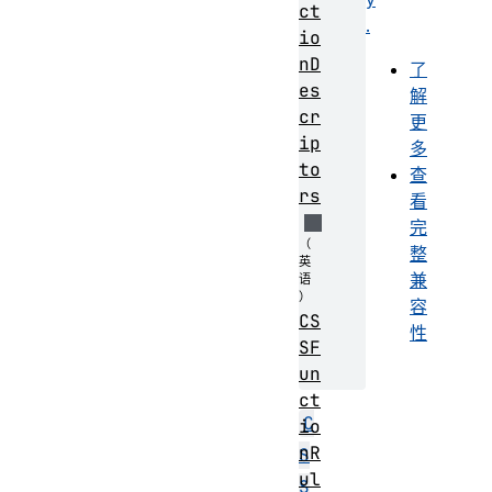
ct
.
io
nD
了
es
解
cr
更
ip
多
to
查
rs
看
完
整
兼
容
CS
性
SF
un
ct
C
io
nR
S
ul
S