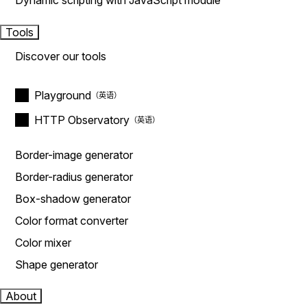
Dynamic scripting with JavaScript module
Tools
Discover our tools
Playground
HTTP Observatory
Border-image generator
Border-radius generator
Box-shadow generator
Color format converter
Color mixer
Shape generator
About