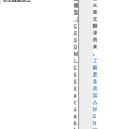
模
从
型
英
（
文
C
翻
S
译
S
而
O
来
M
。
）
了
C
解
S
更
S
多
V
并
a
加
r
入
i
M
a
D
b
N