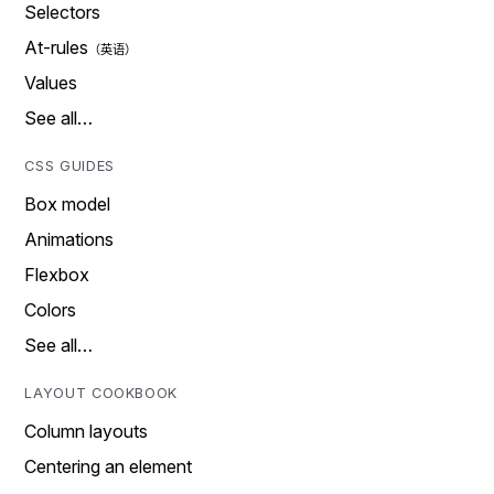
Selectors
At-rules
Values
See all…
CSS GUIDES
Box model
Animations
Flexbox
Colors
See all…
LAYOUT COOKBOOK
Column layouts
Centering an element