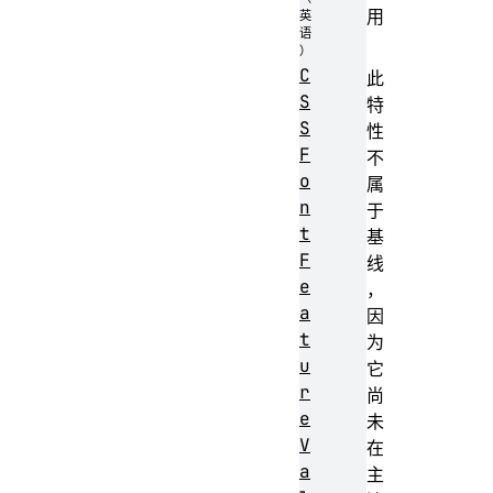
用
C
此
S
特
S
性
F
不
o
属
n
于
t
基
F
线
e
，
a
因
t
为
u
它
r
尚
e
未
V
在
a
主