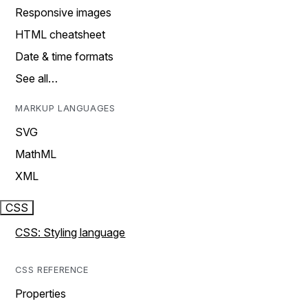
Responsive images
HTML cheatsheet
Date & time formats
See all…
MARKUP LANGUAGES
SVG
MathML
XML
CSS
CSS: Styling language
CSS REFERENCE
Properties