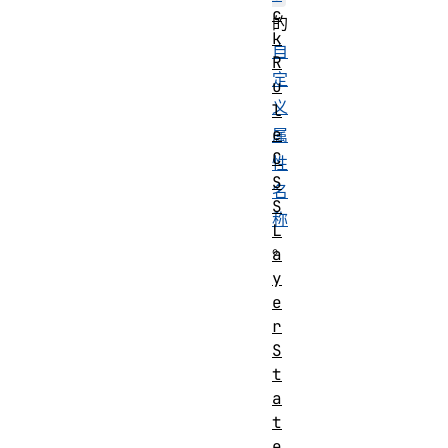
c
的
k
自
R
定
u
义
l
e
属
C
性
S
名
S
称
L
。
a
y
e
r
S
t
a
t
e