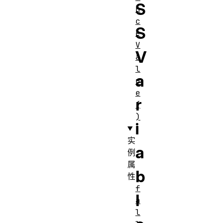
S
n
c
S
e
V
V
a
l
a
u
e
r
(
)
i
实
a
例
属
b
性
f
l
a
l