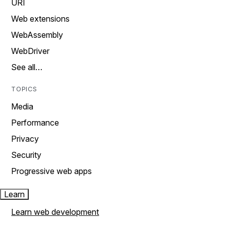
URI
Web extensions
WebAssembly
WebDriver
See all…
TOPICS
Media
Performance
Privacy
Security
Progressive web apps
Learn
Learn web development