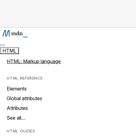
HTML
HTML: Markup language
HTML REFERENCE
Elements
Global attributes
Attributes
See all…
HTML GUIDES