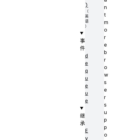
)
n
t
m
o
r
事
e
件
b
d
r
e
o
q
w
u
s
e
e
u
r
e
s
u
继
p
承
p
E
o
v