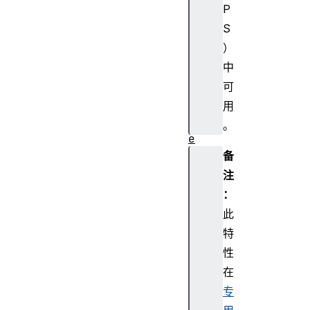
c
P
o
S
d
）
e
中
d
可
V
i
用
d
。
e
o
备
C
注
h
：
u
此
n
特
k
性
I
m
在
a
专
g