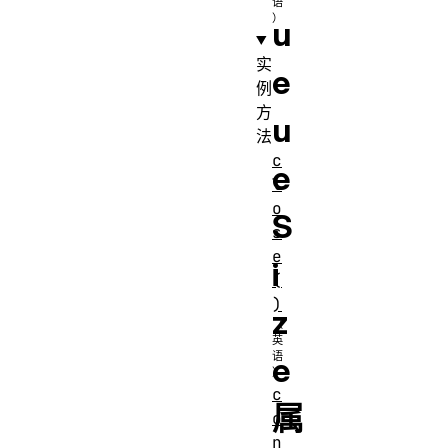
u
实
e
例
方
u
法
c
e
l
o
S
s
e
i
(
)
z
e
c
属
o
n