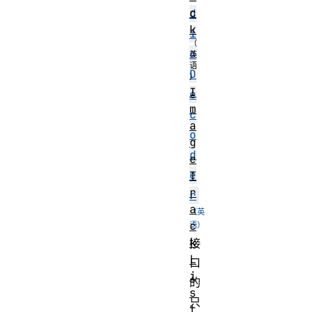
c
d
k
i
o
D
I
e
m
c
a
o
g
d
e
e
T
r
r
a
c
k
接
L
口
i
的
s
只
t