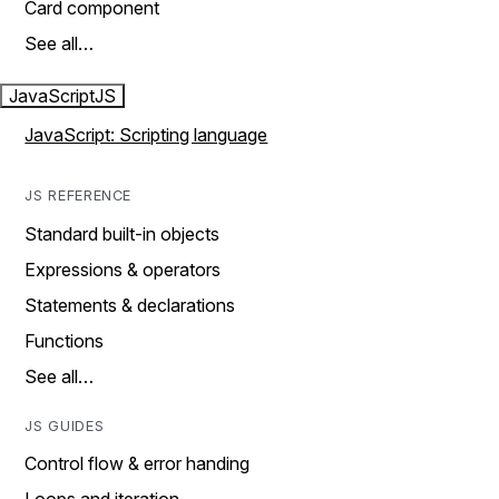
Card component
See all…
JavaScript
JS
JavaScript: Scripting language
JS REFERENCE
Standard built-in objects
Expressions & operators
Statements & declarations
Functions
See all…
JS GUIDES
Control flow & error handing