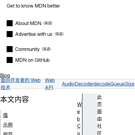
Get to know MDN better
About MDN
Advertise with us
Community
MDN on GitHub
Blog
面向开发者的 Web
Web
AudioDecoder
decodeQueueSize
技术
API
此
本文内容
W
页
e
面
值
b
由
示例
C
社
o
区
规范