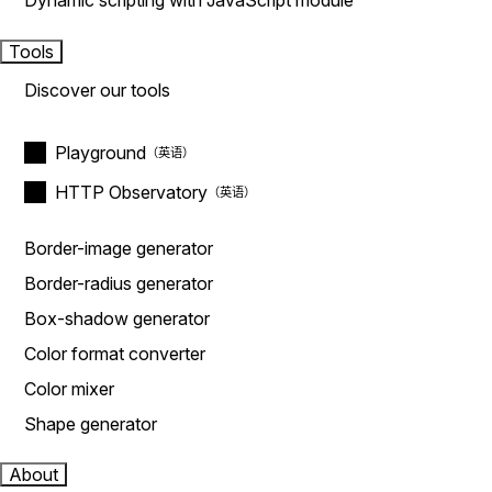
Dynamic scripting with JavaScript module
Tools
Discover our tools
Playground
HTTP Observatory
Border-image generator
Border-radius generator
Box-shadow generator
Color format converter
Color mixer
Shape generator
About