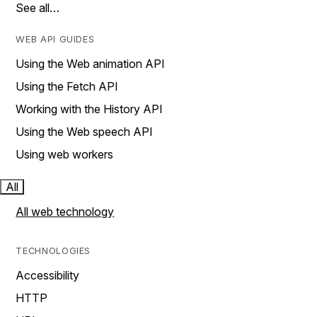
See all…
WEB API GUIDES
Using the Web animation API
Using the Fetch API
Working with the History API
Using the Web speech API
Using web workers
All
All web technology
TECHNOLOGIES
Accessibility
HTTP