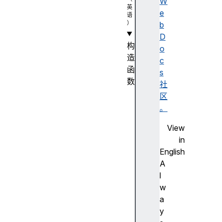
W
e
b
D
构
o
造
c
函
s
数
社
A
区
u
。
d
View
i
in
o
English
D
A
e
l
c
w
o
a
d
y
e