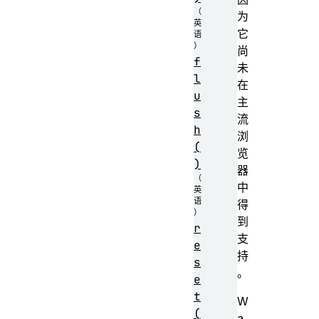
为
它
尚
f
未
l
在
u
主
s
流
h
浏
(
览
)
器
中
得
到
r
支
e
持
s
。
e
t
W
(
a