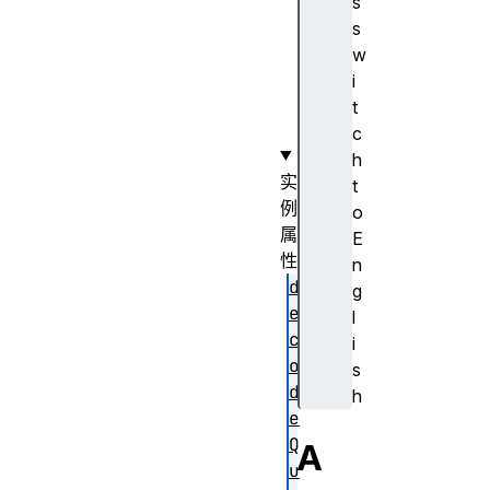
s
r
s
(
w
)
i
t
c
h
实
t
例
o
属
E
性
n
d
g
e
l
c
i
o
s
d
h
e
Q
A
u