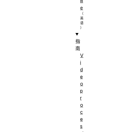
m
e
指
南
V
i
d
e
o
p
r
o
c
e
s