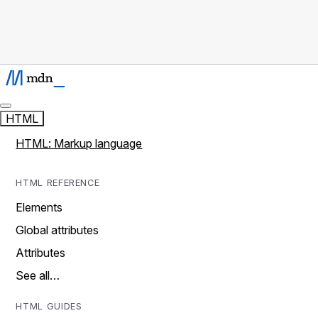
HTML
HTML: Markup language
HTML REFERENCE
Elements
Global attributes
Attributes
See all…
HTML GUIDES