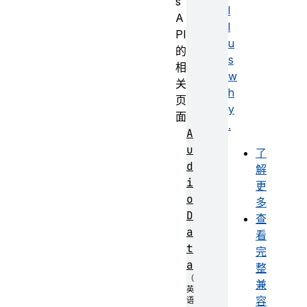
s
l
A
l
PI
u
的
s
相
w
关
h
页
y
面
.
A
u
了
d
解
i
更
o
多
D
查
a
看
t
完
a
整
兼
容