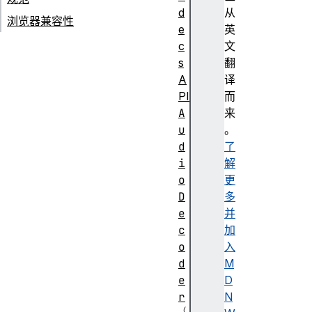
d
从
浏览器兼容性
e
英
c
文
s
翻
A
译
PI
而
A
来
u
。
d
了
i
解
o
更
D
多
e
并
c
加
o
入
d
M
e
D
r
N