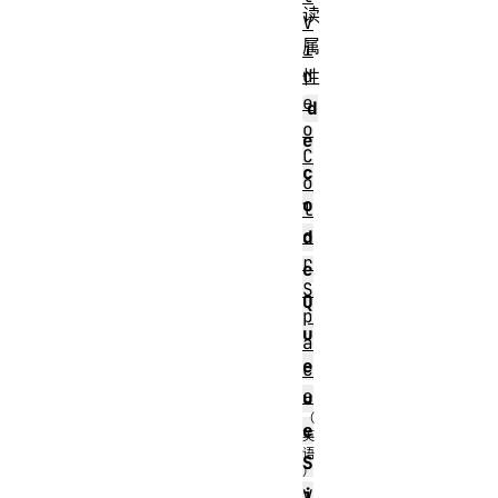
读
V
属
i
d
性
e
d
o
e
C
c
o
o
l
o
d
r
e
S
Q
p
u
a
e
c
e
u
e
S
i
V