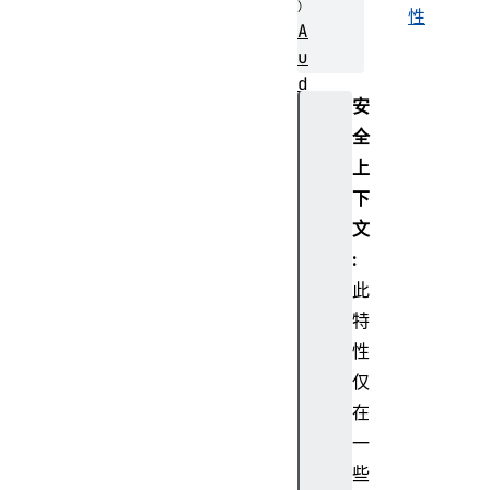
性
A
u
d
安
i
o
全
E
上
n
下
c
文
o
:
d
此
e
r
特
性
仅
在
E
一
n
c
些