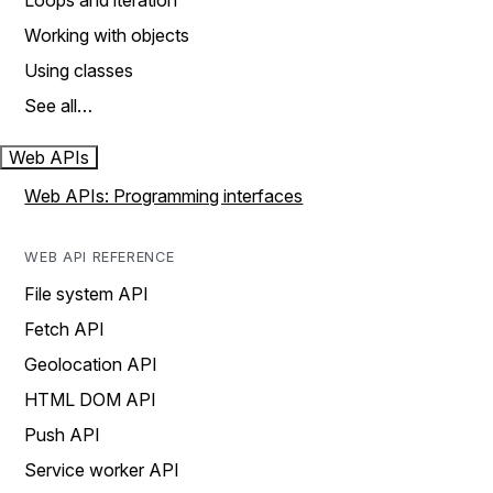
Loops and iteration
Working with objects
Using classes
See all…
Web APIs
Web APIs: Programming interfaces
WEB API REFERENCE
File system API
Fetch API
Geolocation API
HTML DOM API
Push API
Service worker API