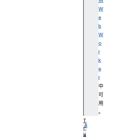
用
e
W
D
e
e
b
c
o
W
d
o
e
r
r
k
e
r
I
中
m
可
a
用
g
。
e
T
A
r
u
a