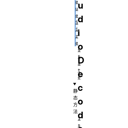
e
u
u
e
d
S
i
i
z
e
o
s
t
D
a
t
e
e
c
静
态
o
方
法
d
i
s