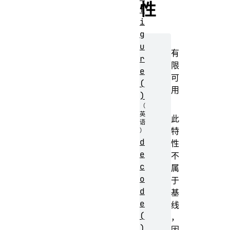
性
f
i
g
u
有
r
限
e
可
(
用
)
此
特
d
性
e
不
c
属
o
于
d
基
e
线
(
，
)
因