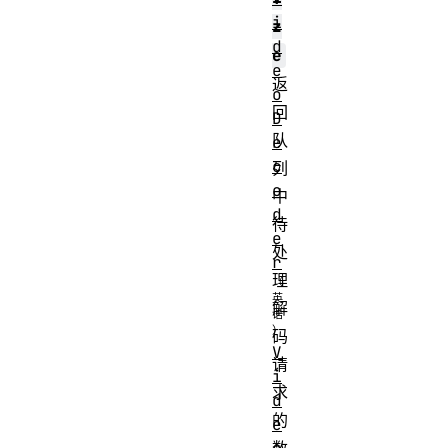
i
z
d
e
e
返
o
回
D
队
e
c
列
o
中
d
待
e
处
r
理
解
码
V
请
i
求
d
的
e