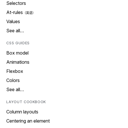
Selectors
At-rules
Values
See all…
CSS GUIDES
Box model
Animations
Flexbox
Colors
See all…
LAYOUT COOKBOOK
Column layouts
Centering an element