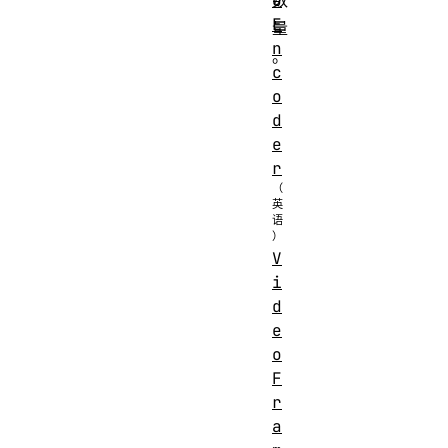
o
数
E
量
n
。
c
o
d
e
r
V
i
d
e
o
F
r
a