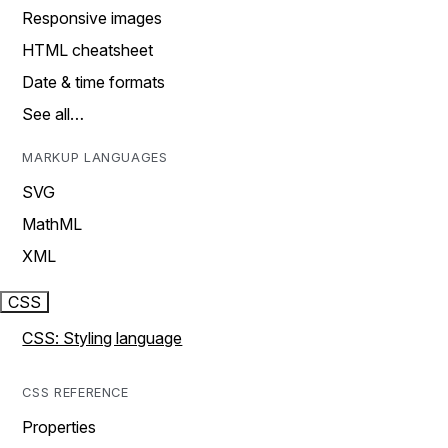
Responsive images
HTML cheatsheet
Date & time formats
See all…
MARKUP LANGUAGES
SVG
MathML
XML
CSS
CSS: Styling language
CSS REFERENCE
Properties