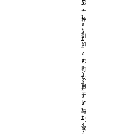
a
另
b
一
l
种
e
。
S
例
t
如
r
e
，
a
它
m
可
D
以
e
用
f
于
a
u
解
l
码
t
（
R
或
e