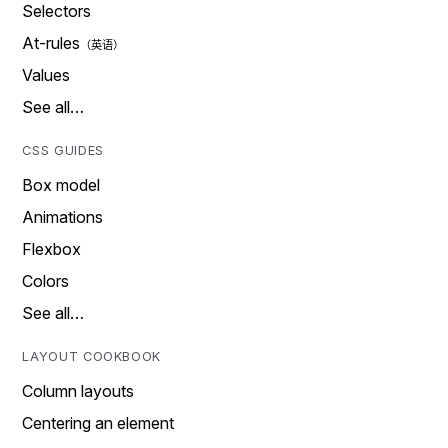
Selectors
At-rules
Values
See all…
CSS GUIDES
Box model
Animations
Flexbox
Colors
See all…
LAYOUT COOKBOOK
Column layouts
Centering an element