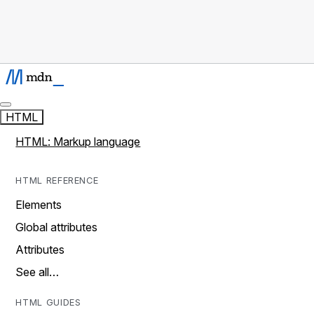
HTML
HTML: Markup language
HTML REFERENCE
Elements
Global attributes
Attributes
See all…
HTML GUIDES