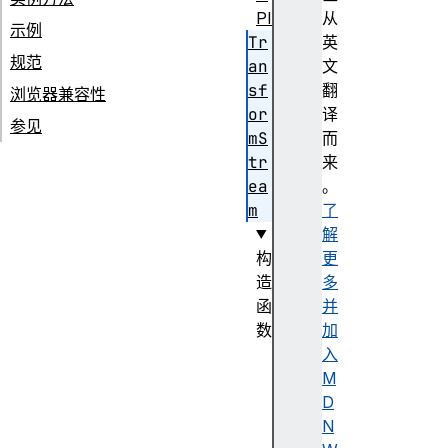
PI
从
示例
Tr
英
规范
an
文
sf
翻
浏览器兼容性
or
译
参见
mS
而
tr
来
ea
。
m
了
解
构
更
造
多
函
并
数
加
T
入
r
M
a
D
n
N