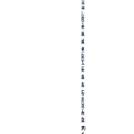
.
p
R
i
e
p
a
d
e
a
T
b
h
l
r
e
o
S
t
u
r
g
e
h
a
(
m
)
D
e
方