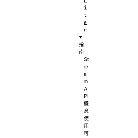
r
i
t
e
r
指
南
St
re
a
m
A
PI
概
念
使
用
可