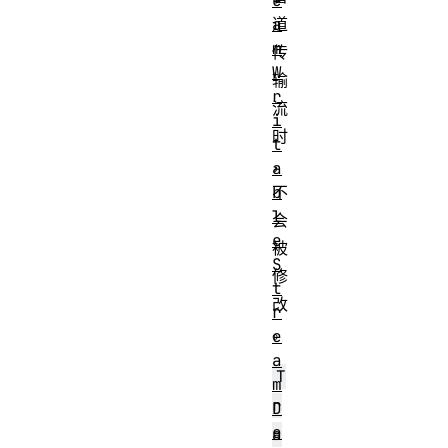
e
a
道
m
传
W
输
r
流
i
时
t
，
a
b
不
l
会
e
被
S
修
t
改
r
。
e
a
T
m
r
D
e
a