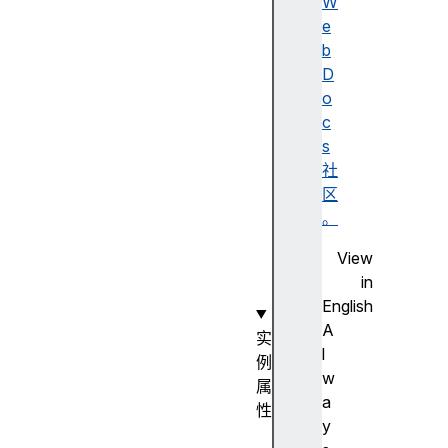
s
W
f
e
o
b
r
D
m
o
S
c
t
s
r
社
e
区
a
。
m
View
(
in
)
English
A
实
l
例
w
属
a
性
y
r