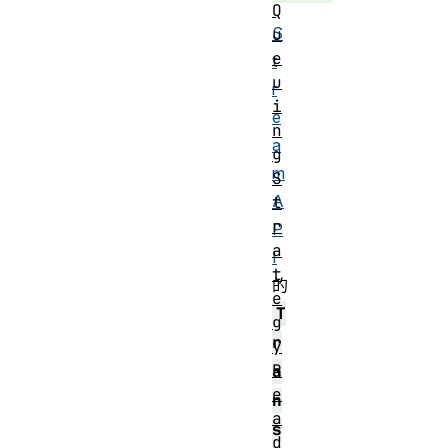
Q
S
u
e
t
u
r
i
e
n
a
g
m
S
A
t
r
P
a
I
t
的
e
T
g
r
y
R
a
e
n
a
s
d