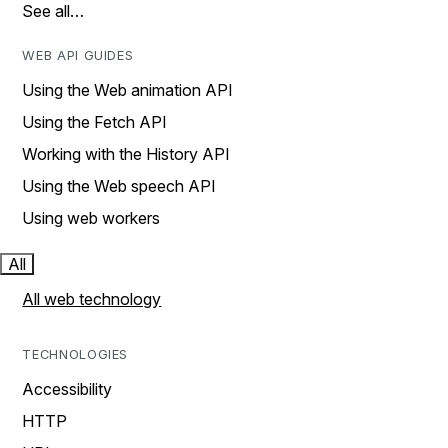
See all…
WEB API GUIDES
Using the Web animation API
Using the Fetch API
Working with the History API
Using the Web speech API
Using web workers
All
All web technology
TECHNOLOGIES
Accessibility
HTTP