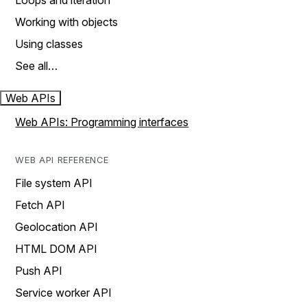
Loops and iteration
Working with objects
Using classes
See all…
Web APIs
Web APIs: Programming interfaces
WEB API REFERENCE
File system API
Fetch API
Geolocation API
HTML DOM API
Push API
Service worker API