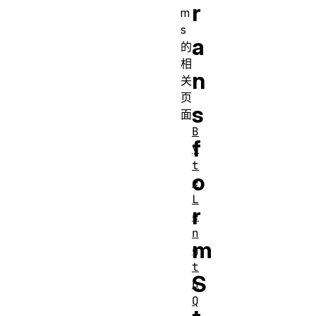
r
m
s
a
的
相
n
关
页
s
面
B
f
y
t
o
e
L
r
e
n
m
g
t
S
h
Q