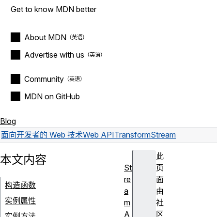
Get to know MDN better
About MDN
Advertise with us
Community
MDN on GitHub
Blog
面向开发者的 Web 技术
Web API
TransformStream
此
本文内容
St
页
re
面
构造函数
a
由
实例属性
m
社
A
区
实例方法