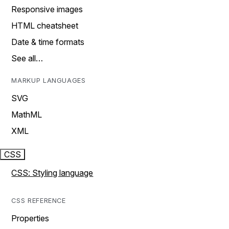
Responsive images
HTML cheatsheet
Date & time formats
See all…
MARKUP LANGUAGES
SVG
MathML
XML
CSS
CSS: Styling language
CSS REFERENCE
Properties