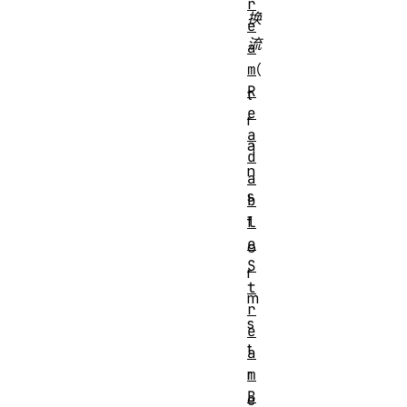
r
换
e
流
a
m
（
R
t
e
r
a
a
d
n
a
s
b
l
f
e
o
S
r
t
m
r
s
e
t
a
m
r
B
e