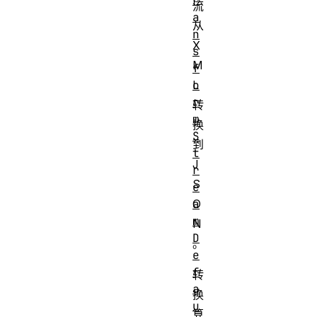
r
流
a
从
n
X
s
M
f
o
L
r
转
m
换
S
到
t
J
r
S
e
a
O
m
N
D
。
e
f
转
a
换
u
算