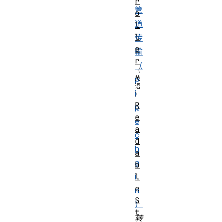
r
管
o
道
l
l
传
e
输
r
（
p
i
R
p
e
e
a
c
d
h
a
a
b
l
i
e
n
S
）
t
转