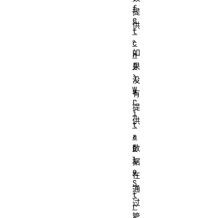
f
提
e
供
t
。
c
如
h
(
果
)
没
W
有
r
提
i
供
t
，
a
b
数
l
据
e
在
S
通
t
过
r
管