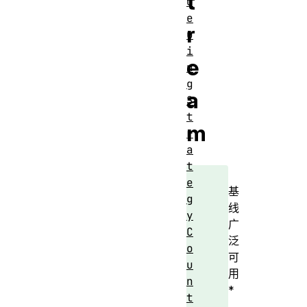
t
u
e
r
u
i
e
n
g
a
S
t
m
r
a
t
e
基
g
线
y
广
C
泛
o
可
u
用
n
*
t