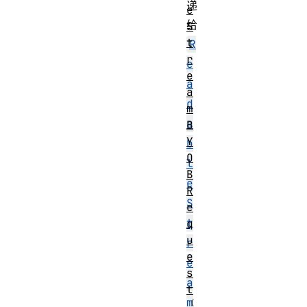
递
e
给
S
t
R
r
e
e
a
a
d
m
a
B
Y
b
O
l
B
e
R
S
e
t
q
u
r
e
e
s
a
t
m