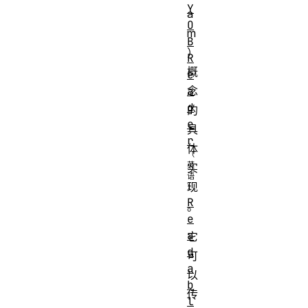
Y
a
O
m
B
）
R
概
e
a
念
d
的
e
具
r
体
实
现
R
。
e
a
它
d
可
a
以
b
传
l