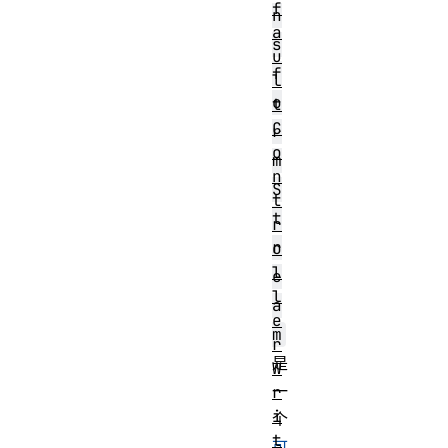
f
n
a
s
u
f
l
o
t
C
r
o
m
n
S
t
t
r
r
o
l
e
l
a
e
m
r
是
W
一
r
i
个
t
可