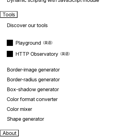
Dynamic scripting with JavaScript module
Tools
Discover our tools
Playground
HTTP Observatory
Border-image generator
Border-radius generator
Box-shadow generator
Color format converter
Color mixer
Shape generator
About