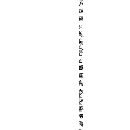
者
a
编
d
e
码
r
）
R
视
e
频
s
帧
p
，
o
n
解
s
压
e
缩
.
数
b
据
o
或
d
y
者
T
将