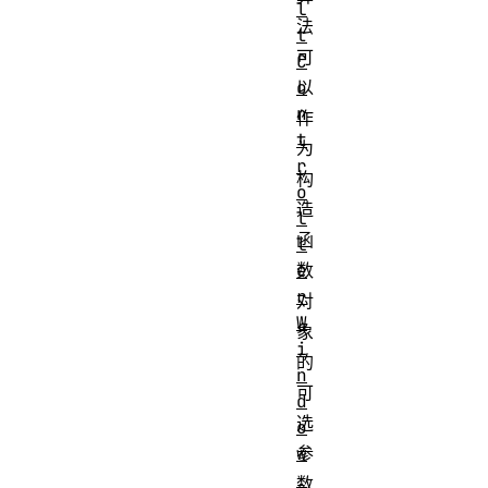
l
法
t
可
C
o
以
n
作
t
为
r
构
o
造
l
函
l
e
数
r
对
W
象
i
的
n
可
d
选
o
w
参
.
数