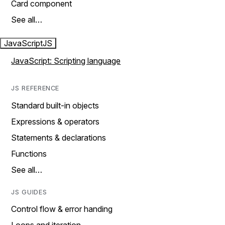
Card component
See all…
JavaScript
JS
JavaScript: Scripting language
JS REFERENCE
Standard built-in objects
Expressions & operators
Statements & declarations
Functions
See all…
JS GUIDES
Control flow & error handing