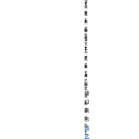
f
a
o
b
l
r
e
m
B
S
y
t
t
r
e
S
e
t
a
r
m
e
接
a
口
m
C
表
o
示
n
链
t
式