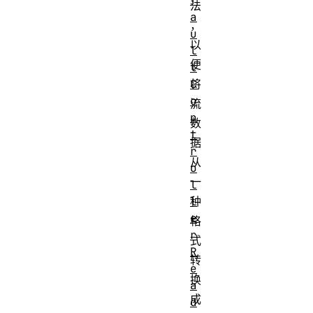
f
法
a
，
u
以
l
便
t
C
将
o
流
n
数
t
据
r
从
o
一
l
l
种
e
格
r
式
R
转
e
换
a
成
d