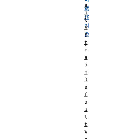
a
转
b
移
l
对
e
象
S
t
。
r
e
a
m
D
e
f
a
u
l
t
W