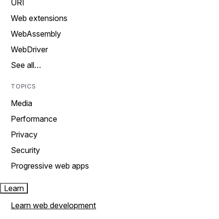
URI
Web extensions
WebAssembly
WebDriver
See all…
TOPICS
Media
Performance
Privacy
Security
Progressive web apps
Learn
Learn web development