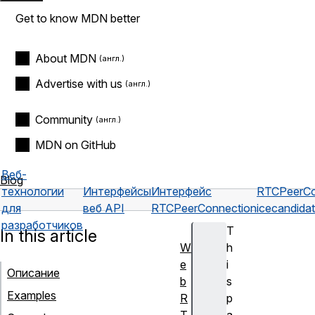
Get to know MDN better
About MDN
Advertise with us
Community
MDN on GitHub
Веб-
Blog
технологии
Интерфейсы
Интерфейс
RTCPeerCo
для
веб API
RTCPeerConnection
icecandida
разработчиков
T
In this article
W
h
e
i
Описание
b
s
Examples
R
p