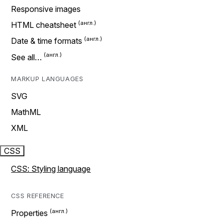
Responsive images
HTML cheatsheet
Date & time formats
See all…
MARKUP LANGUAGES
SVG
MathML
XML
CSS
CSS: Styling language
CSS REFERENCE
Properties