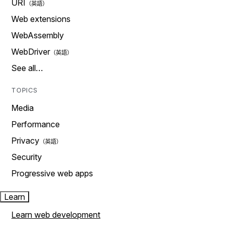
URI
Web extensions
WebAssembly
WebDriver
See all…
TOPICS
Media
Performance
Privacy
Security
Progressive web apps
Learn
Learn web development