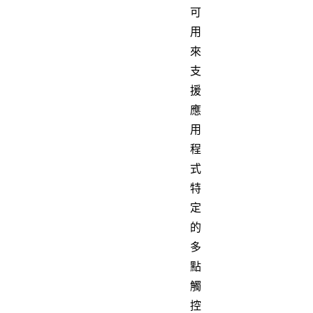
可
用
來
支
援
應
用
程
式
特
定
的
多
點
觸
控