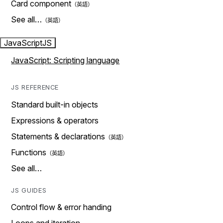
Card component
See all…
JavaScript
JS
JavaScript: Scripting language
JS REFERENCE
Standard built-in objects
Expressions & operators
Statements & declarations
Functions
See all…
JS GUIDES
Control flow & error handing