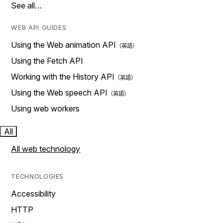
See all…
WEB API GUIDES
Using the Web animation API
Using the Fetch API
Working with the History API
Using the Web speech API
Using web workers
All
All web technology
TECHNOLOGIES
Accessibility
HTTP