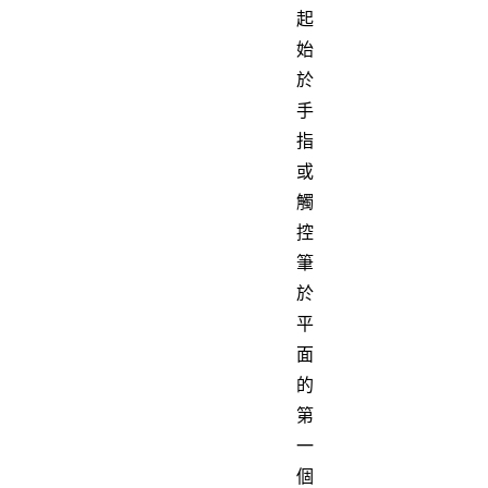
起
始
於
手
指
或
觸
控
筆
於
平
面
的
第
一
個