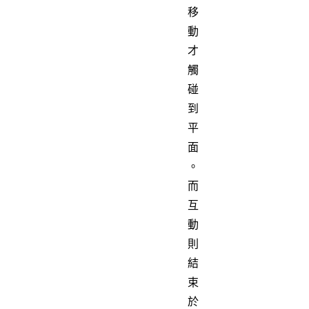
移
動
才
觸
碰
到
平
面
。
而
互
動
則
結
束
於