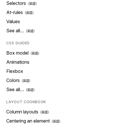
Selectors
At-rules
Values
See all…
CSS GUIDES
Box model
Animations
Flexbox
Colors
See all…
LAYOUT COOKBOOK
Column layouts
Centering an element