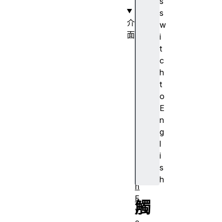
s
s
介
w
面
i
T
t
o
c
u
h
c
t
h
o
E
n
g
T
l
o
i
u
s
c
h
h
E
觸
v