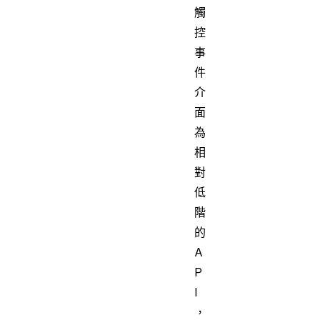
觸
控
事
件
介
面
為
相
對
低
階
的
A
P
I
，