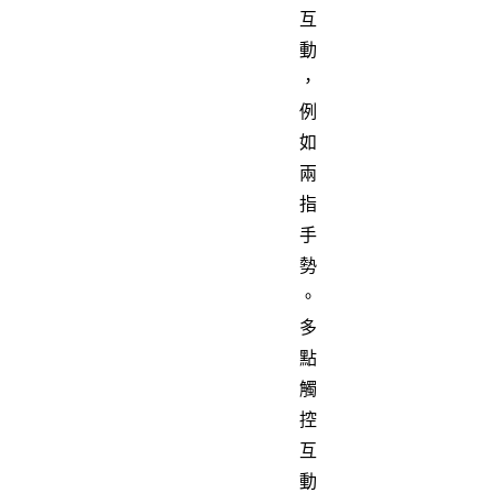
互
動
，
例
如
兩
指
手
勢
。
多
點
觸
控
互
動