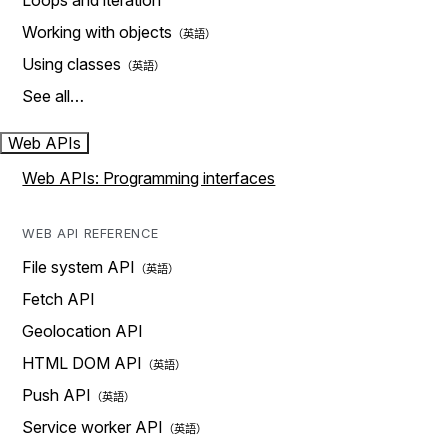
Loops and iteration
Working with objects
Using classes
See all…
Web APIs
Web APIs: Programming interfaces
WEB API REFERENCE
File system API
Fetch API
Geolocation API
HTML DOM API
Push API
Service worker API