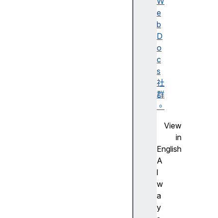
W
e
M
b
ul
D
ti
o
-
c
t
s
o
社
u
群
c
。
h
View
in
in
te
English
ra
A
ct
l
io
w
n
a
y