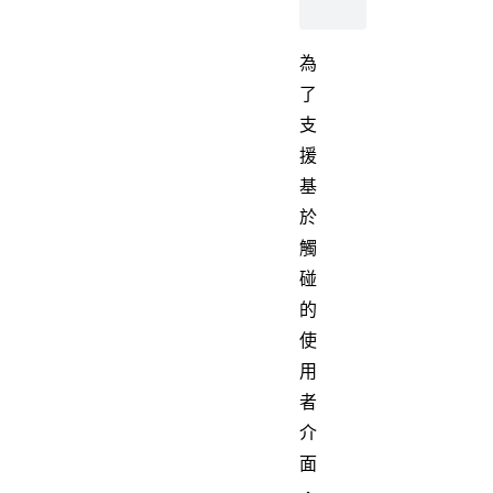
為
了
支
援
基
於
觸
碰
的
使
用
者
介
面