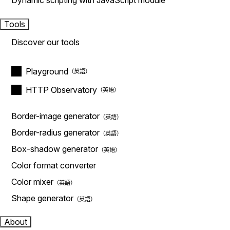
Dynamic scripting with JavaScript module
Tools
Discover our tools
Playground
HTTP Observatory
Border-image generator
Border-radius generator
Box-shadow generator
Color format converter
Color mixer
Shape generator
About