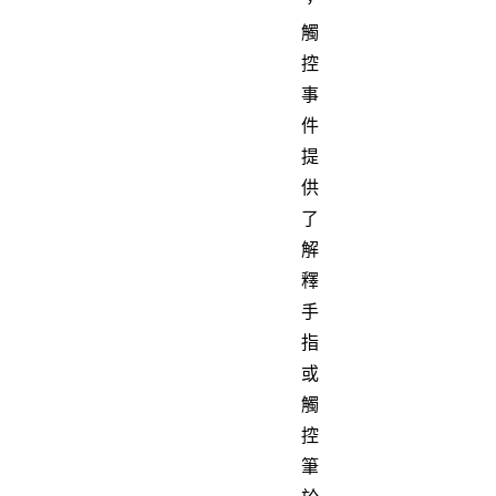
，
觸
控
事
件
提
供
了
解
釋
手
指
或
觸
控
筆