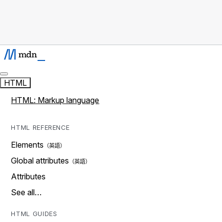
HTML
HTML: Markup language
HTML REFERENCE
Elements
Global attributes
Attributes
See all…
HTML GUIDES