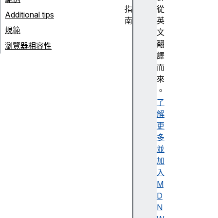
指
從
Additional tips
南
英
規範
U
文
si
翻
瀏覽器相容性
n
譯
g
而
T
來
o
。
u
了
c
解
h
更
E
多
v
並
e
加
n
入
t
M
s
D
N