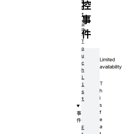
e
控
n
t
事
件
T
o
u
Limited
c
availability
h
L
T
i
h
s
i
t
s
f
事
e
件
a
E
t