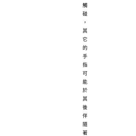
觸
碰
，
其
它
的
手
指
可
能
於
其
後
伴
隨
著