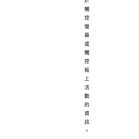
於
觸
控
螢
幕
或
觸
控
板
上
活
動
的
資
訊
。