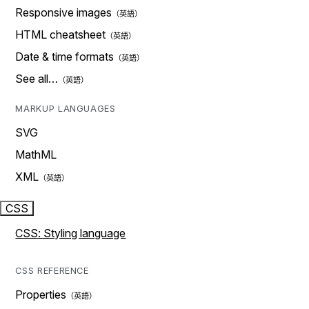
Responsive images
HTML cheatsheet
Date & time formats
See all…
MARKUP LANGUAGES
SVG
MathML
XML
CSS
CSS: Styling language
CSS REFERENCE
Properties