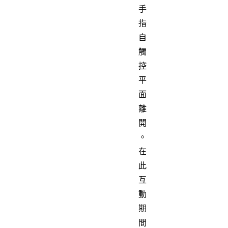
手
指
自
觸
控
平
面
離
開
。
在
此
互
動
期
間