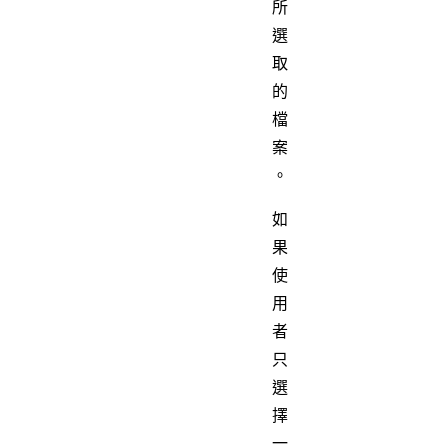
所
選
取
的
檔
案
。
如
果
使
用
者
只
選
擇
一