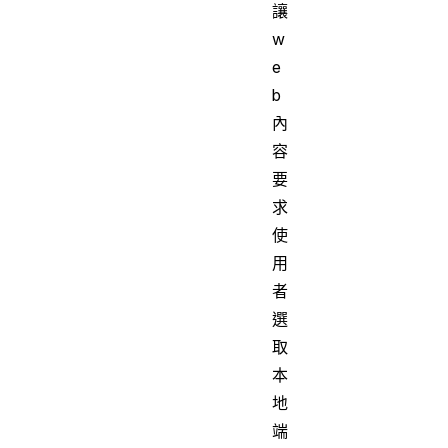
讓
w
e
b
內
容
要
求
使
用
者
選
取
本
地
端