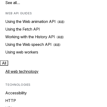
See all…
WEB API GUIDES
Using the Web animation API
Using the Fetch API
Working with the History API
Using the Web speech API
Using web workers
All
All web technology
TECHNOLOGIES
Accessibility
HTTP