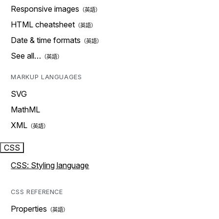
Responsive images
HTML cheatsheet
Date & time formats
See all…
MARKUP LANGUAGES
SVG
MathML
XML
CSS
CSS: Styling language
CSS REFERENCE
Properties