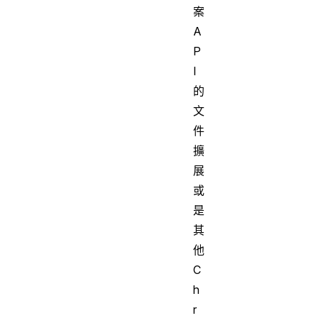
案
A
P
I
的
文
件
擴
展
或
是
其
他
C
h
r