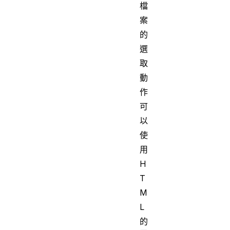
檔
案
的
選
取
動
作
可
以
使
用
H
T
M
L
的