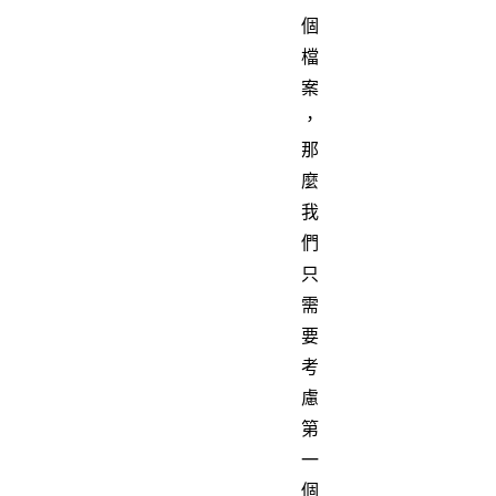
個
檔
案
，
那
麼
我
們
只
需
要
考
慮
第
一
個