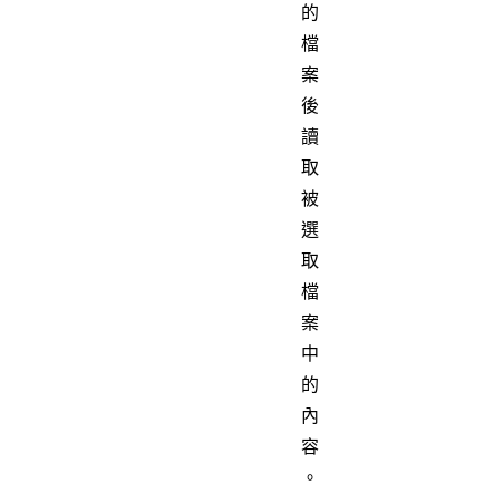
的
檔
案
後
讀
取
被
選
取
檔
案
中
的
內
容
。