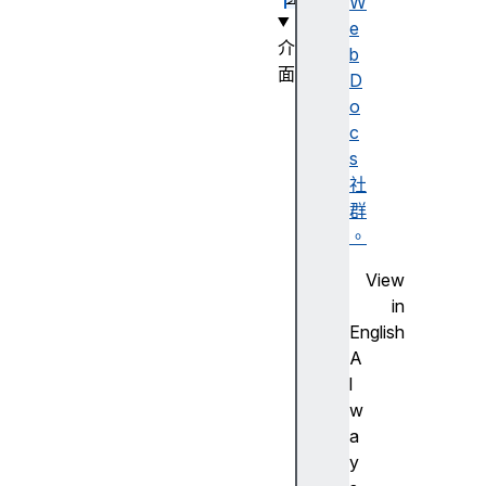
W
e
介
b
面
D
B
o
l
c
o
s
b
社
F
群
i
。
l
View
e
in
F
English
i
A
l
l
e
w
L
a
i
y
s