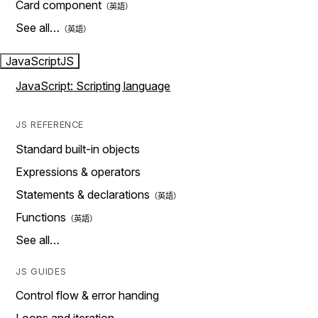
Card component
See all…
JavaScript
JS
JavaScript: Scripting language
JS REFERENCE
Standard built-in objects
Expressions & operators
Statements & declarations
Functions
See all…
JS GUIDES
Control flow & error handing