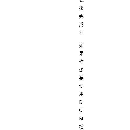
來
完
成
。
如
果
你
想
要
使
用
D
O
M
檔