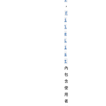
，
F
i
l
e
L
i
s
t
內
包
含
使
用
者