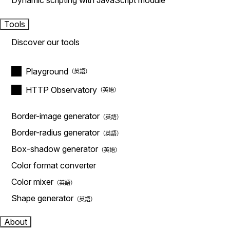
Dynamic scripting with JavaScript module
Tools
Discover our tools
Playground
HTTP Observatory
Border-image generator
Border-radius generator
Box-shadow generator
Color format converter
Color mixer
Shape generator
About