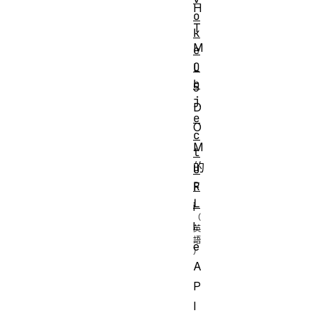
H
o
T
k
M
e
O
L
b
5
j
D
e
O
c
M
t
的
U
R
F
L
i
l
e
A
P
I