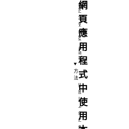
網
e
r
頁
S
y
應
n
c
用
程
方
式
法
U
中
R
L
使
.
c
用
r
e