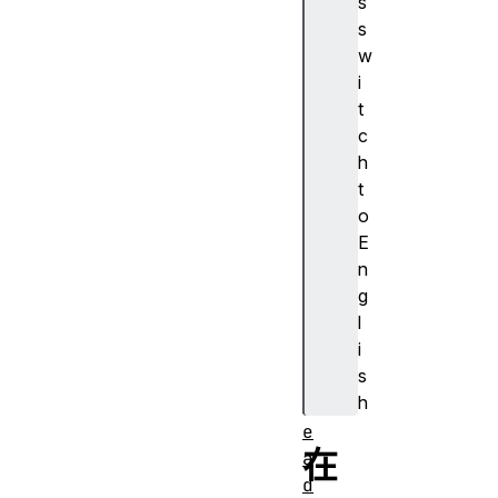
s
t
s
F
w
i
i
l
t
e
c
R
h
e
t
a
o
d
E
e
n
r
g
F
l
i
i
l
s
e
h
R
e
在
a
d