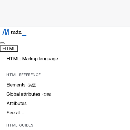
HTML
HTML: Markup language
HTML REFERENCE
Elements
Global attributes
Attributes
See all…
HTML GUIDES