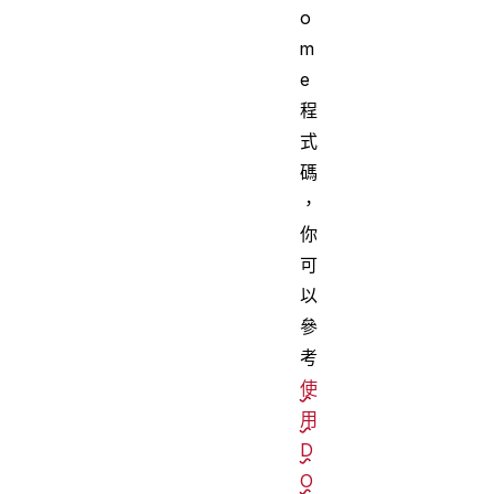
o
m
e
程
式
碼
，
你
可
以
參
考
使
用
D
O