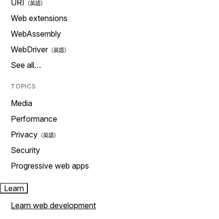
URI
Web extensions
WebAssembly
WebDriver
See all…
TOPICS
Media
Performance
Privacy
Security
Progressive web apps
Learn
Learn web development