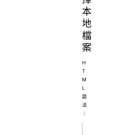
本
地
檔
案
H
T
M
L
語
法
：
html