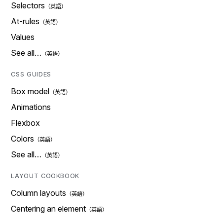
Selectors
At-rules
Values
See all…
CSS GUIDES
Box model
Animations
Flexbox
Colors
See all…
LAYOUT COOKBOOK
Column layouts
Centering an element