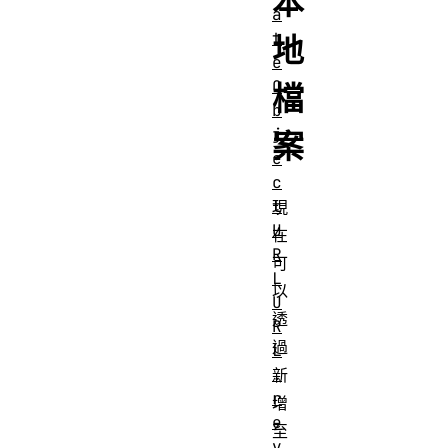
本
a
t
地
e
O
檔
b
j
案
e
c
t
現
U
在
R
可
L
以
U
透
R
過
L
.
新
r
增
e
至
v