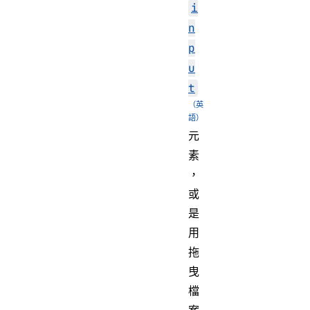
i
n
p
u
t
元
素
，
或
是
用
拖
曳
檔
案