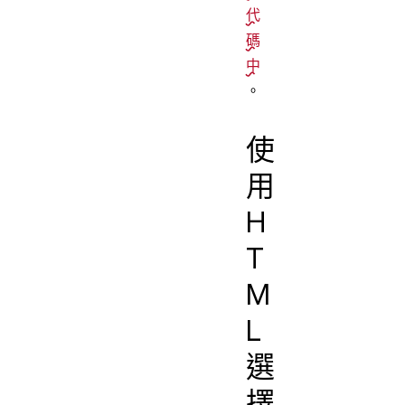
代
碼
中
。
使
用
H
T
M
L
選
擇