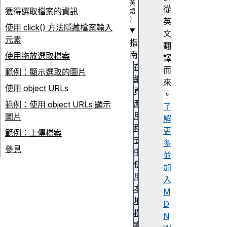
從
獲得選取檔案的資訊
英
使用 click() 方法隱藏檔案輸入
文
元素
指
翻
南
使用拖放選取檔案
譯
在
而
範例：顯示選取的圖片
網
來
使用 object URLs
頁
。
應
範例：使用 object URLs 顯示
了
用
圖片
解
程
更
範例：上傳檔案
式
多
參見
中
並
使
加
用
入
本
M
地
D
檔
N
案