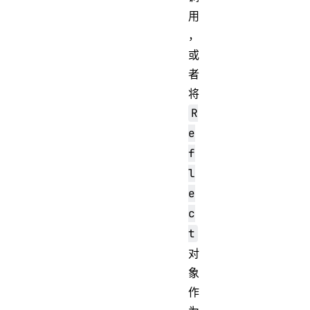
用
，
或
者
将
R
e
f
l
e
c
t
对
象
作