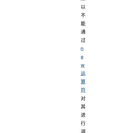
以
不
能
通
过
n
e
w
运
算
符
对
其
进
行
调