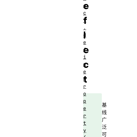
e
e
c
f
t
.
l
d
e
e
f
i
c
n
e
t
P
r
o
p
基
e
线
r
广
t
泛
y
可