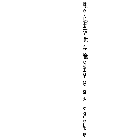
p
象
e
，
r
它
t
提
y
供
(
)
拦
R
截
e
J
f
a
l
v
e
a
c
t
S
.
c
g
r
e
i
t
p
(