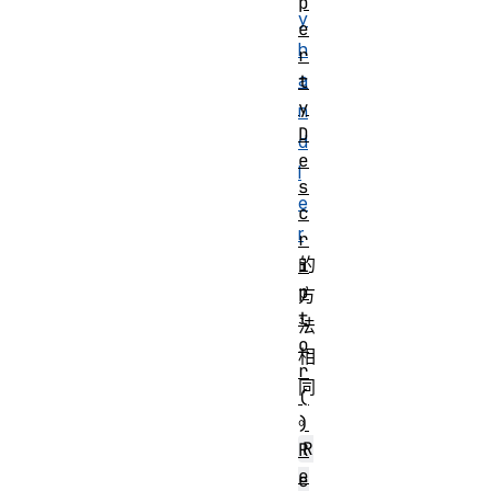
p
y
e
h
r
a
t
y
n
D
d
e
l
s
e
c
r
r
的
i
p
方
t
法
o
相
r
同
(
。
)
R
R
e
e