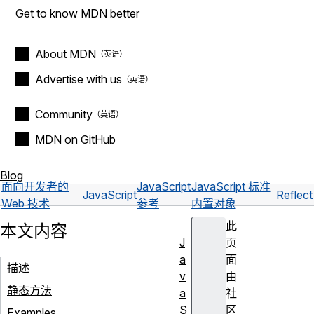
Get to know MDN better
About MDN
Advertise with us
Community
MDN on GitHub
Blog
面向开发者的
JavaScript
JavaScript 标准
JavaScript
Reflect
Web 技术
参考
内置对象
此
本文内容
J
页
a
面
描述
v
由
静态方法
a
社
S
区
Examples