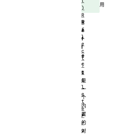
(
用
)
R
R
e
f
e
l
f
e
l
c
e
t
c
.
t
d
e
是
l
一
e
个
t
内
e
置
P
的
r
o
对