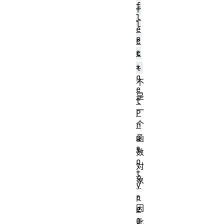
f
f
l
l
e
e
c
t
c
.
t
g
不
e
是
t
一
P
个
r
o
函
t
数
o
对
t
象
y
，
p
因
e
O
此