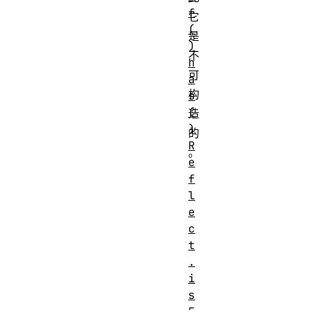
f
它
(
是
)
不
h
可
a
构
s
(
造
)
的
R
。
e
f
l
e
c
t
.
i
s