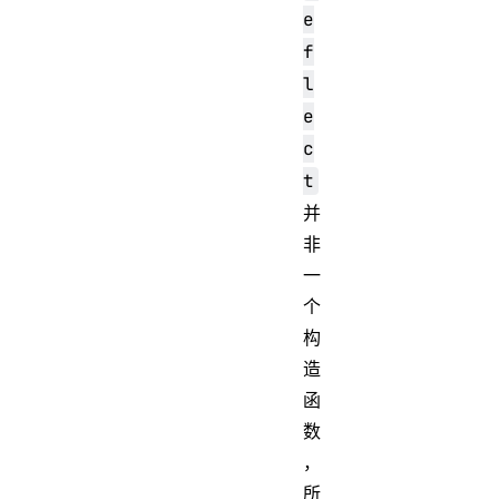
e
f
l
e
c
t
并
非
一
个
构
造
函
数
，
所