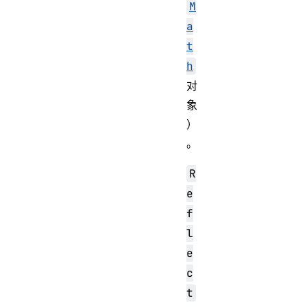
M
a
t
h
对
象
）
。
R
e
f
l
e
c
t