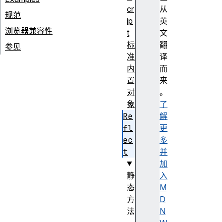
cr
从
规范
ip
英
浏览器兼容性
t
文
标
翻
参见
准
译
内
而
置
来
对
。
象
了
Re
解
fl
更
ec
多
t
并
加
静
入
态
M
方
D
法
N