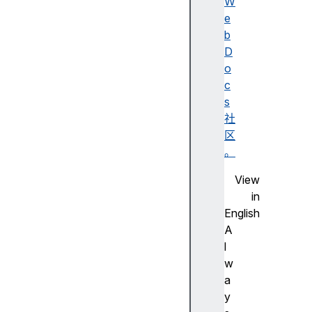
R
W
e
e
f
b
l
D
e
o
c
c
t
s
.
社
a
区
p
。
p
View
l
in
y
English
(
A
)
l
R
w
e
a
f
y
l