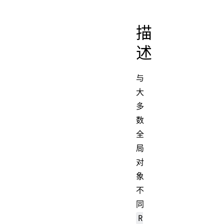
描
述
与
大
多
数
全
局
对
象
不
同
R