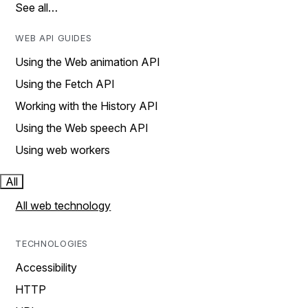
See all…
WEB API GUIDES
Using the Web animation API
Using the Fetch API
Working with the History API
Using the Web speech API
Using web workers
All
All web technology
TECHNOLOGIES
Accessibility
HTTP