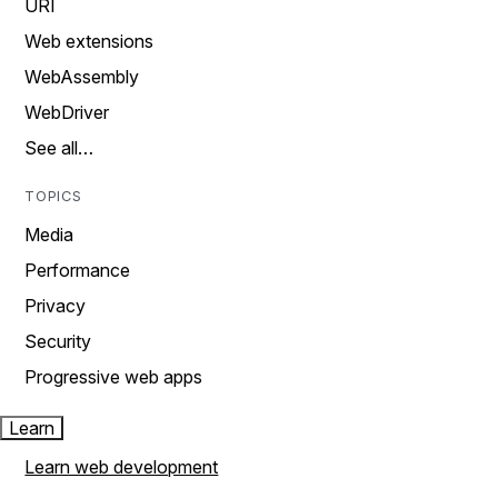
URI
Web extensions
WebAssembly
WebDriver
See all…
TOPICS
Media
Performance
Privacy
Security
Progressive web apps
Learn
Learn web development