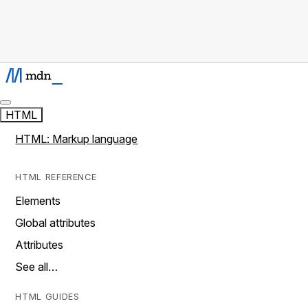
HTML
HTML: Markup language
HTML REFERENCE
Elements
Global attributes
Attributes
See all…
HTML GUIDES