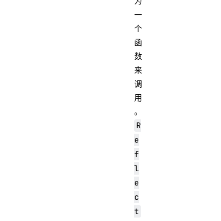
为
一
个
函
数
来
调
用
。
R
e
f
l
e
c
t