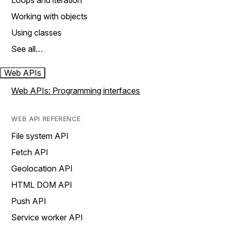
Loops and iteration
Working with objects
Using classes
See all…
Web APIs
Web APIs: Programming interfaces
WEB API REFERENCE
File system API
Fetch API
Geolocation API
HTML DOM API
Push API
Service worker API