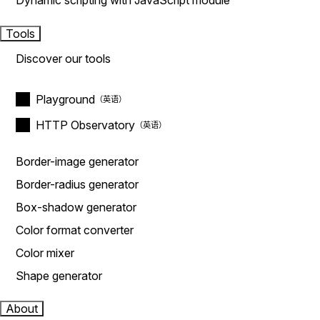
Dynamic scripting with JavaScript module
Tools
Discover our tools
Playground
HTTP Observatory
Border-image generator
Border-radius generator
Box-shadow generator
Color format converter
Color mixer
Shape generator
About