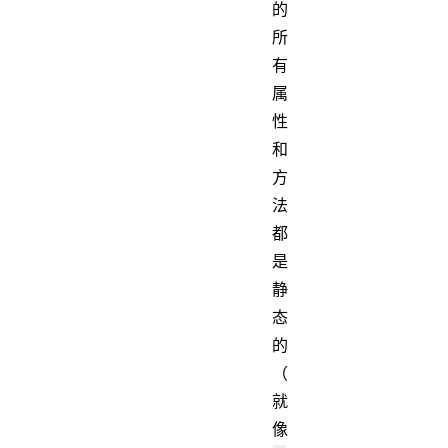
的
所
有
属
性
和
方
法
都
是
静
态
的
（
就
像