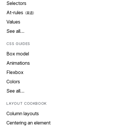
Selectors
At-rules
Values
See all…
CSS GUIDES
Box model
Animations
Flexbox
Colors
See all…
LAYOUT COOKBOOK
Column layouts
Centering an element