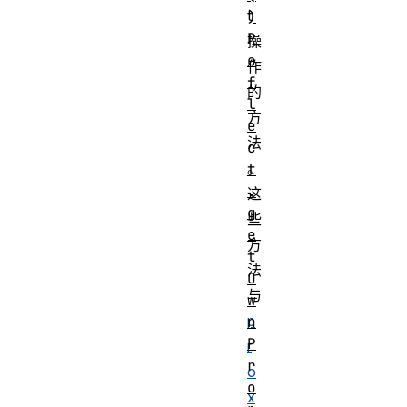
t
)
R
操
e
作
f
的
l
方
e
法
c
。
t
.
这
g
些
e
方
t
法
O
与
w
p
n
P
r
r
o
o
x