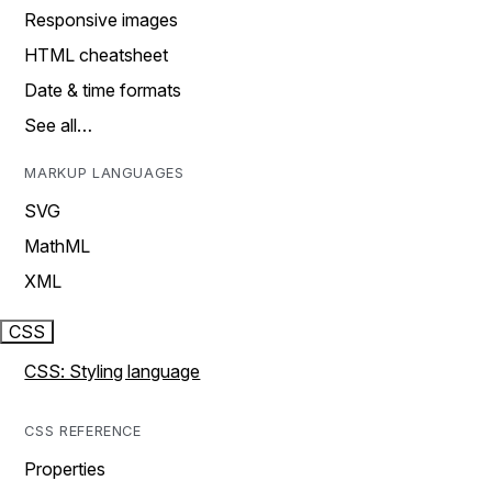
Responsive images
HTML cheatsheet
Date & time formats
See all…
MARKUP LANGUAGES
SVG
MathML
XML
CSS
CSS: Styling language
CSS REFERENCE
Properties