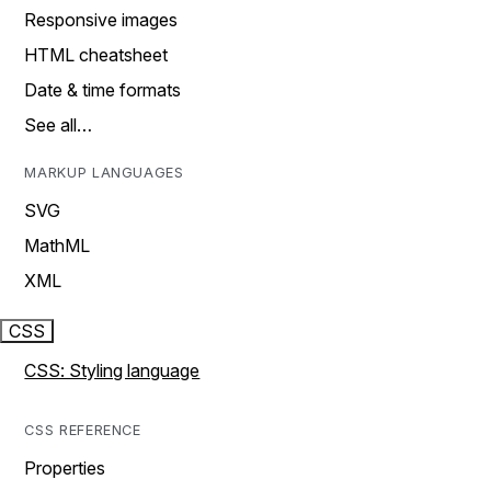
Responsive images
HTML cheatsheet
Date & time formats
See all…
MARKUP LANGUAGES
SVG
MathML
XML
CSS
CSS: Styling language
CSS REFERENCE
Properties