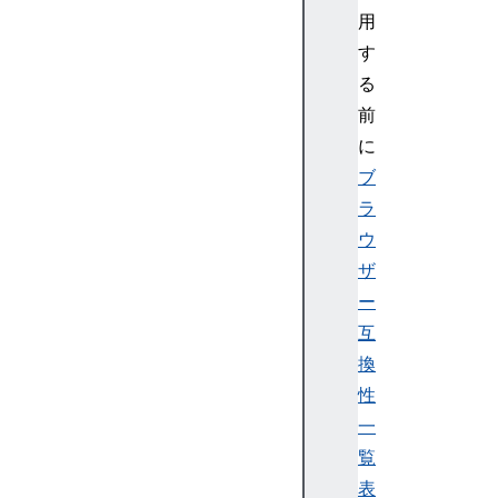
で
用
W
す
e
る
b
前
S
o
に
c
ブ
k
ラ
et
ウ
サ
ザ
ー
ー
バ
ー
互
を
換
書
性
く
一
W
覧
e
表
b