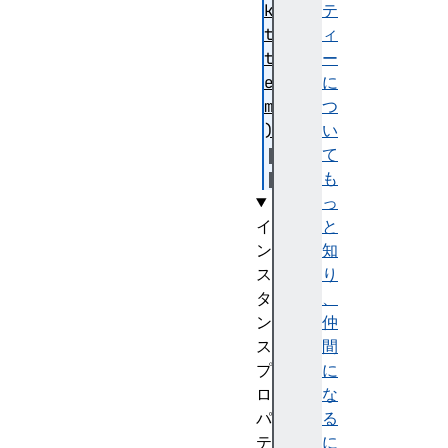
ke
テ
tS
ィ
tr
ー
ea
に
m(
つ
)
い
て
も
っ
イ
と
ン
知
ス
り
タ
、
ン
仲
ス
間
プ
に
ロ
な
パ
る
テ
に