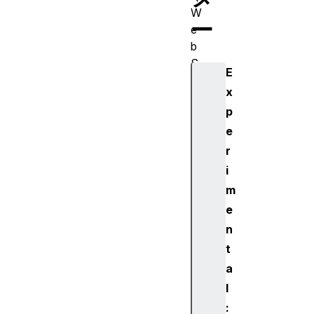
W
ー
e
b
S
E
o
x
c
p
k
et
e
サ
r
ー
i
バ
m
ー
e
を
n
書
く
t
C
a
#
l
で
: