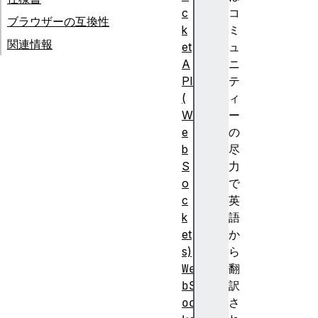
c
コ
ブラウザーの互換性
k
ミ
関連情報
et
ュ
A
ニ
PI
テ
(
ィ
W
ー
e
の
b
尽
S
力
o
で
c
英
k
語
et
か
s)
ら
We
翻
bS
訳
oc
さ