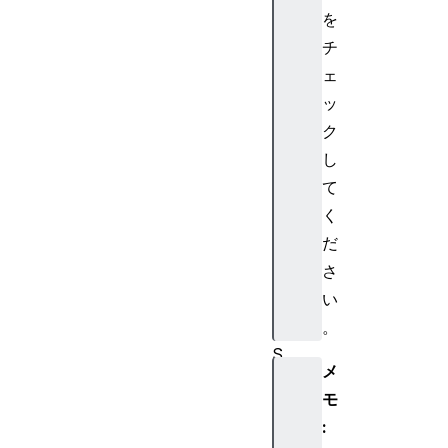
S
を
o
チ
c
ェ
k
ッ
et
ク
サ
し
ー
バ
て
ー
く
を
だ
J
さ
a
い
v
。
a
S
メ
cr
モ
ip
t
: