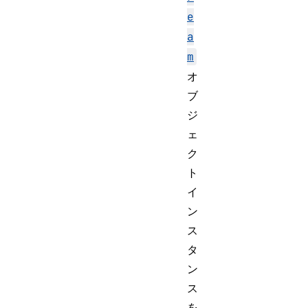
e
a
m
オ
ブ
ジ
ェ
ク
ト
イ
ン
ス
タ
ン
ス
を