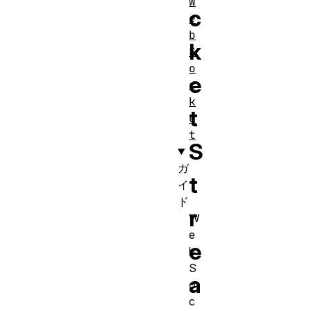
W
c
e
b
k
S
o
e
c
k
t
e
t
S
ガ
t
イ
ド
r
W
e
e
b
S
a
o
c