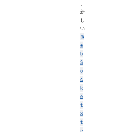
、
新
し
い
W
e
b
S
o
c
k
e
t
S
t
r