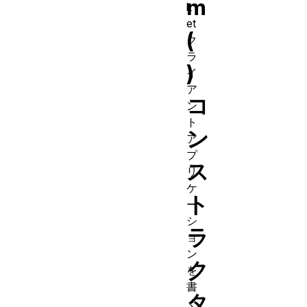
m
k
et
(
ク
ラ
)
イ
ア
コ
ン
ト
ン
ア
プ
ス
リ
ケ
ト
ー
シ
ラ
ョ
ン
ク
を
書
タ
く