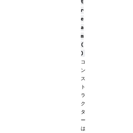
t
r
e
a
m
(
)
コ
ン
ス
ト
ラ
ク
タ
ー
は