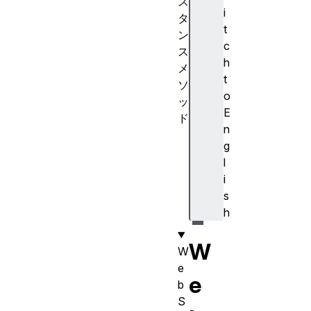
ス
i
タ
t
ン
c
ス
h
メ
t
ソ
o
ッ
E
ド
n
cl
g
os
l
e(
i
)
s
h
W
W
e
e
b
S