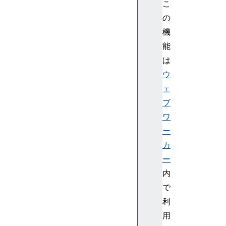
(
こ
D
の
e
機
n
能
o)
は
で
書
ウ
く
ェ
W
ブ
e
ワ
b
ー
S
カ
o
c
ー
k
内
et
で
St
利
re
用
a