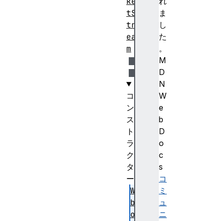
ke
れ
tS
ま
tr
し
ea
た
m
。
M
D
N
コ
W
ン
e
ス
b
ト
D
ラ
o
ク
c
タ
s
ー
コ
We
ミ
bS
ュ
oc
ニ