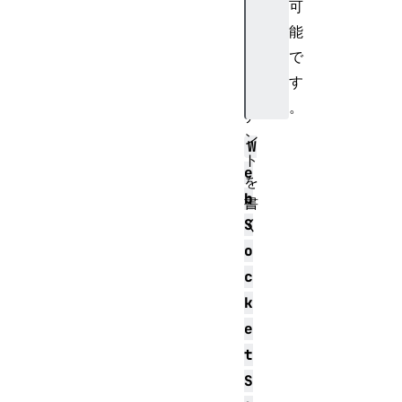
可
m
で
能
ク
で
ラ
す
イ
。
ア
ン
W
ト
e
を
b
書
S
く
o
c
k
e
t
S