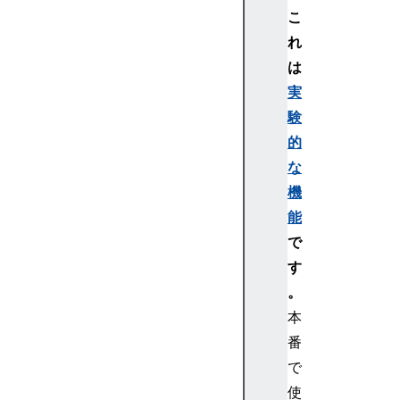
W
こ
e
れ
b
S
は
o
実
c
験
k
的
et
な
サ
機
ー
バ
能
ー
で
を
す
書
。
く
本
J
番
a
v
で
a
使