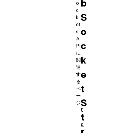
b
o
c
S
k
et
o
s
A
c
PI
に
k
関
連
e
す
る
t
ペ
ー
S
ジ
C
t
l
o
r
s