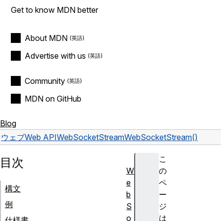
Get to know MDN better
About MDN
Advertise with us
Community
MDN on GitHub
Blog
ウェブ
Web API
WebSocketStream
WebSocketStream()
こ
目次
W
の
e
ペ
構文
b
ー
例
S
ジ
o
は
仕様書