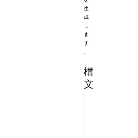
生
成
し
ま
す
。
構
文
js
new 
WebSocketStream(u
new 