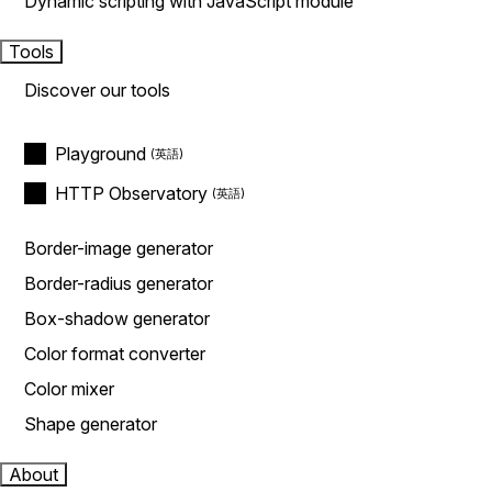
Dynamic scripting with JavaScript module
Tools
Discover our tools
Playground
HTTP Observatory
Border-image generator
Border-radius generator
Box-shadow generator
Color format converter
Color mixer
Shape generator
About