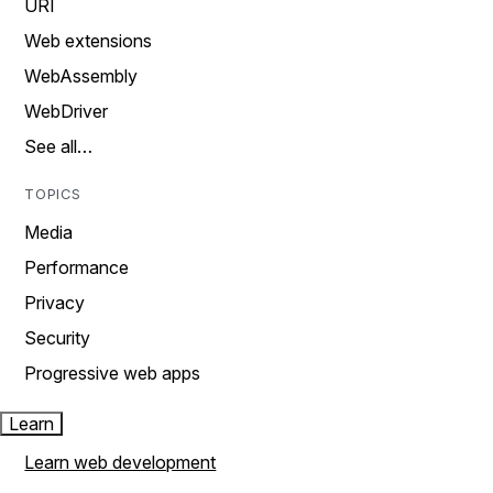
URI
Web extensions
WebAssembly
WebDriver
See all…
TOPICS
Media
Performance
Privacy
Security
Progressive web apps
Learn
Learn web development