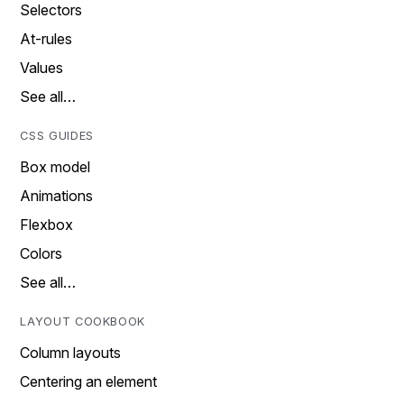
Selectors
At-rules
Values
See all…
CSS GUIDES
Box model
Animations
Flexbox
Colors
See all…
LAYOUT COOKBOOK
Column layouts
Centering an element