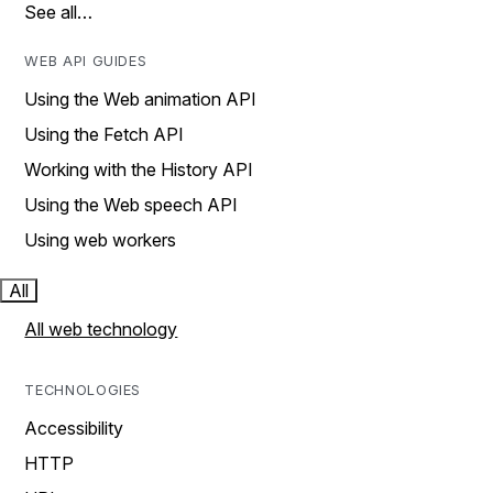
See all…
WEB API GUIDES
Using the Web animation API
Using the Fetch API
Working with the History API
Using the Web speech API
Using web workers
All
All web technology
TECHNOLOGIES
Accessibility
HTTP