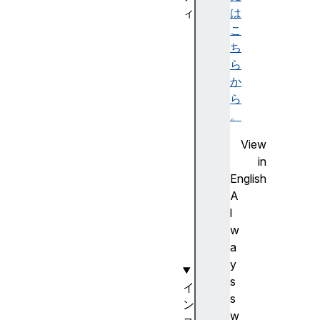
ィ
は
cl
こ
os
ち
ed
ら
か
ら
op
。
en
View
ed
in
English
A
ur
l
l
w
a
y
s
イ
s
ン
w