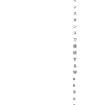
イ
ン
ス
タ
ン
ス
で
接
続
す
る
W
e
b
S
o