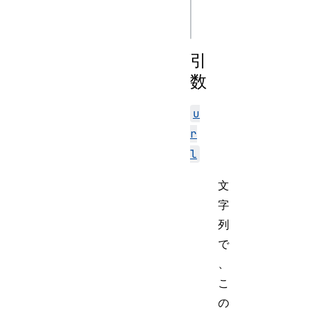
WebSocketStream(u
引
数
u
r
l
文
字
列
で
、
こ
の